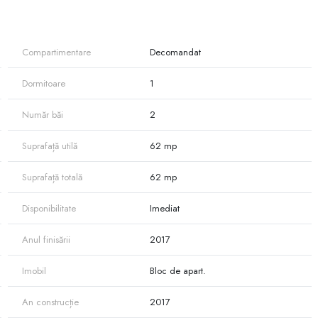
Compartimentare
Decomandat
Dormitoare
1
Număr băi
2
Suprafață utilă
62 mp
Suprafață totală
62 mp
Disponibilitate
Imediat
Anul finisării
2017
Imobil
Bloc de apart.
An construcție
2017