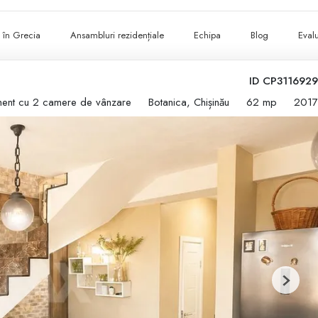
ii în Grecia
Ansambluri rezidențiale
Echipa
Blog
Evalu
ID CP3116929
ent cu 2 camere de vânzare
Botanica, Chișinău
62 mp
2017
Next