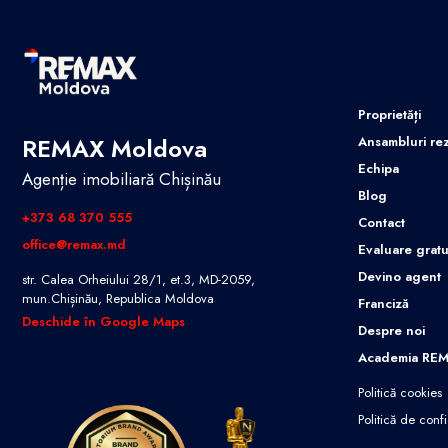
Proprietăți
REMAX Moldova
Ansambluri rez
Echipa
Agenție imobiliară Chișinău
Blog
+373 68 370 555
Contact
office@remax.md
Evaluare gratu
Devino agent
str. Calea Orheiului 28/1, et.3, MD-2059,
mun.Chișinău, Republica Moldova
Franciză
Deschide în Google Maps
Despre noi
Academia RE
Politică cookies
Politică de confi