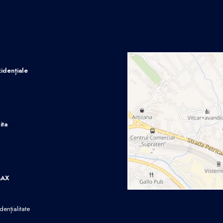
idențiale
ita
MAX
dențialitate