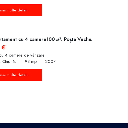
mai multe detalii
tament cu 4 camere100 м². Poșta Veche.
 €
cu 4 camere de vânzare
 Chișinău
98 mp
2007
mai multe detalii