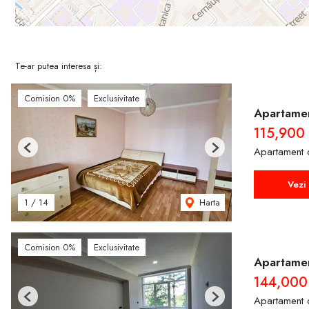
Te-ar putea interesa și:
Comision 0%
Exclusivitate
Apartamen
115,900
Apartament 
Previous
Next
Vezi 
Harta
1
/
14
Comision 0%
Exclusivitate
Apartamen
144,000
Apartament 
Previous
Next