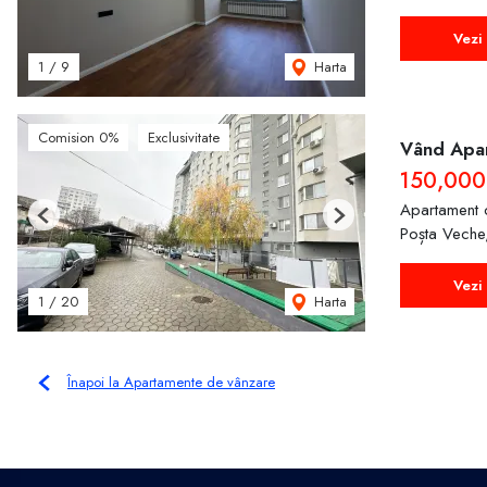
Vezi 
Harta
1
/
9
Comision 0%
Exclusivitate
Vând Apar
150,000
Apartament 
Previous
Next
Poșta Veche,
Vezi 
Harta
1
/
20
Înapoi la Apartamente de vânzare