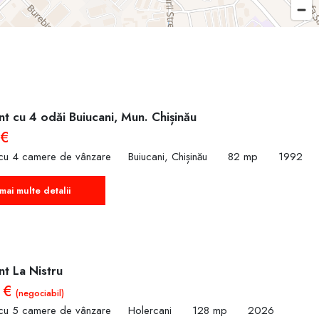
t cu 4 odăi Buiucani, Mun. Chișinău
 €
cu 4 camere de vânzare
Buiucani, Chișinău
82 mp
1992
mai multe detalii
t La Nistru
 €
(negociabil)
cu 5 camere de vânzare
Holercani
128 mp
2026