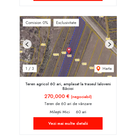
Comision 0%
Exclusivitate
Previous
Next
Harta
1
/
3
Teren agricol 60 ari, amplasat la traseul Ialoveni
Băcioi
270,000 €
(negociabil)
Teren de 60 ari de vânzare
Mileștii Mici
60 ari
Vezi mai multe detalii