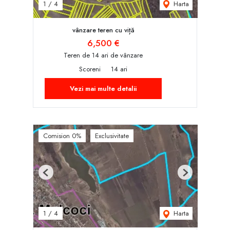
Harta
1
/
4
vânzare teren cu viță
6,500 €
Teren de 14 ari de vânzare
Scoreni
14 ari
Vezi mai multe detalii
Comision 0%
Exclusivitate
Previous
Next
Harta
1
/
4