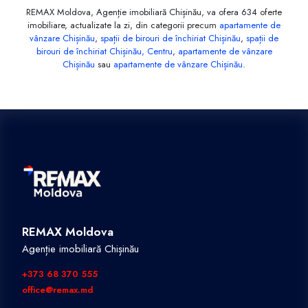
REMAX Moldova, Agenție imobiliară Chișinău, va ofera 634 oferte
imobiliare, actualizate la zi, din categorii precum
apartamente de
vânzare Chișinău
,
spații de birouri de închiriat Chișinău
,
spații de
birouri de închiriat Chișinău, Centru
,
apartamente de vânzare
Chișinău
sau
apartamente de vânzare Chișinău
.
REMAX Moldova
Agenție imobiliară Chișinău
+373 68 370 555
office@remax.md