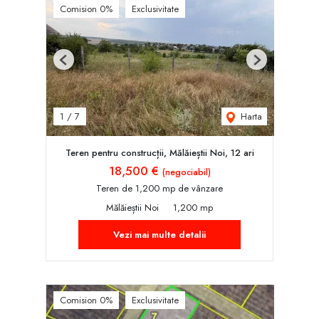
Comision 0%
Exclusivitate
Previous
Next
Harta
1
/
7
Teren pentru construcții, Mălăieștii Noi, 12 ari
18,500 €
(negociabil)
Teren de 1,200 mp de vânzare
Mălăieștii Noi
1,200 mp
Vezi mai multe detalii
Comision 0%
Exclusivitate