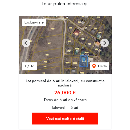
Te-ar putea interesa și:
Exclusivitate
Previous
Next
Harta
1
/
16
Lot pomicol de 6 ari în Ialoveni, cu construcție
auxiliară.
26,000 €
Teren de 6 ari de vânzare
Ialoveni
6 ari
Vezi mai multe detalii