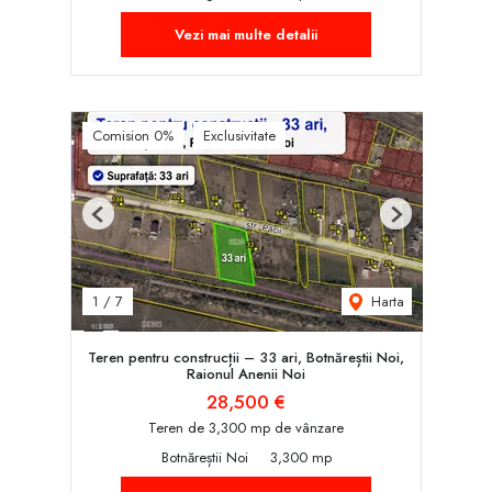
Vezi mai multe detalii
Comision 0%
Exclusivitate
Previous
Next
Harta
1
/
7
Teren pentru construcții – 33 ari, Botnăreștii Noi,
Raionul Anenii Noi
28,500 €
Teren de 3,300 mp de vânzare
Botnăreștii Noi
3,300 mp