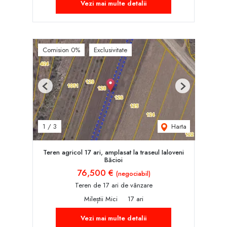
Vezi mai multe detalii
Comision 0%
Exclusivitate
Previous
Next
Harta
1
/
3
Teren agricol 17 ari, amplasat la traseul Ialoveni
Băcioi
76,500 €
(negociabil)
Teren de 17 ari de vânzare
Mileștii Mici
17 ari
Vezi mai multe detalii