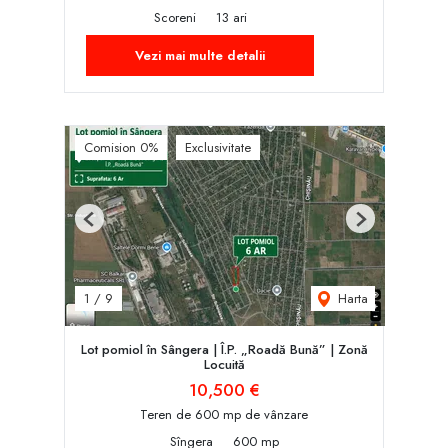
Scoreni
13 ari
Vezi mai multe detalii
Comision 0%
Exclusivitate
Previous
Next
Harta
1
/
9
Lot pomiol în Sângera | Î.P. „Roadă Bună” | Zonă
Locuită
10,500 €
Teren de 600 mp de vânzare
Sîngera
600 mp