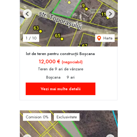
Previous
Next
Harta
1
/
10
lot de teren pentru construcții Boșcana
12,000 €
(negociabil)
Teren de 9 ari de vânzare
Boșcana
9 ari
Vezi mai multe detalii
Comision 0%
Exclusivitate