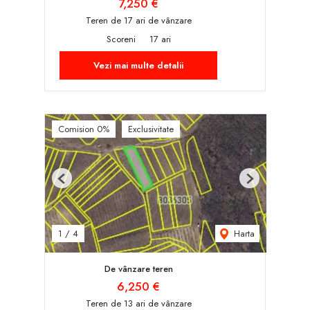
7,250 €
Teren de 17 ari de vânzare
Scoreni
17 ari
Vezi mai multe detalii
Comision 0%
Exclusivitate
Previous
Next
Harta
1
/
4
De vânzare teren
6,250 €
Teren de 13 ari de vânzare