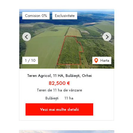
Comision 0%
Exclusivitate
Previous
Next
Harta
1
/
10
Teren Agricol, 11 HA, Bulăiești, Orhei
82,500 €
Teren de 11 ha de vânzare
Bulăiești
11 ha
Vezi mai multe detalii