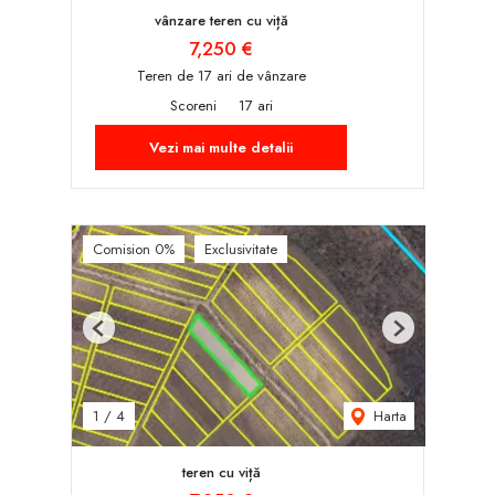
vânzare teren cu viță
7,250 €
Teren de 17 ari de vânzare
Scoreni
17 ari
Vezi mai multe detalii
Comision 0%
Exclusivitate
Previous
Next
Harta
1
/
4
teren cu viță