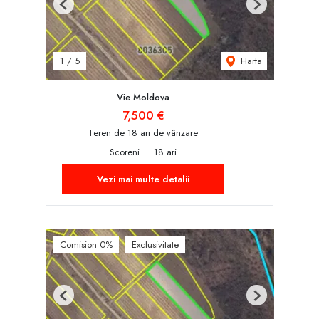
Previous
Next
Harta
1
/
5
Vie Moldova
7,500 €
Teren de 18 ari de vânzare
Scoreni
18 ari
Vezi mai multe detalii
Comision 0%
Exclusivitate
Previous
Next