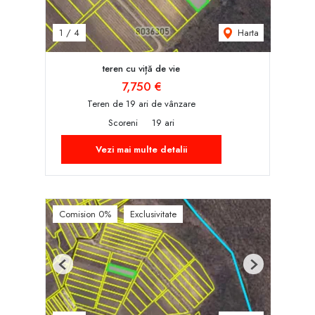
Harta
1
/
4
teren cu viță de vie
7,750 €
Teren de 19 ari de vânzare
Scoreni
19 ari
Vezi mai multe detalii
Comision 0%
Exclusivitate
Previous
Next