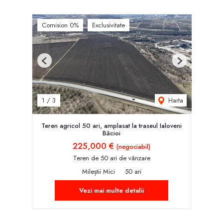
Comision 0%
Exclusivitate
Previous
Next
Harta
1
/
3
Teren agricol 50 ari, amplasat la traseul Ialoveni
Băcioi
225,000 €
(negociabil)
Teren de 50 ari de vânzare
Mileștii Mici
50 ari
Vezi mai multe detalii