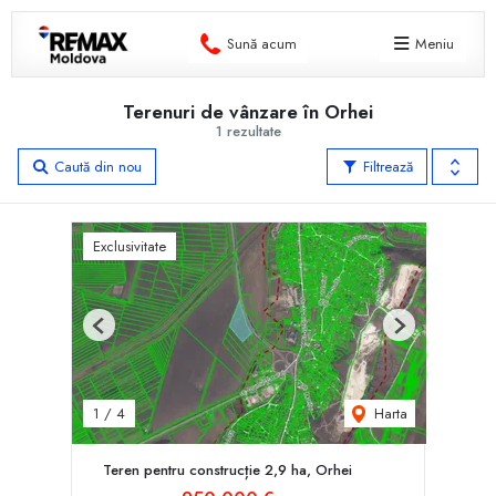
Sună acum
Meniu
Terenuri de vânzare în Orhei
1 rezultate
Caută din nou
Filtrează
Exclusivitate
Previous
Next
Harta
1
/
4
Teren pentru construcție 2,9 ha, Orhei