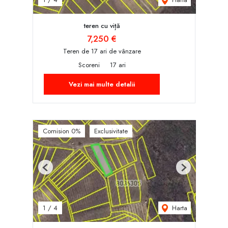
teren cu viță
7,250 €
Teren de 17 ari de vânzare
Scoreni
17 ari
Vezi mai multe detalii
Comision 0%
Exclusivitate
Previous
Next
Harta
1
/
4