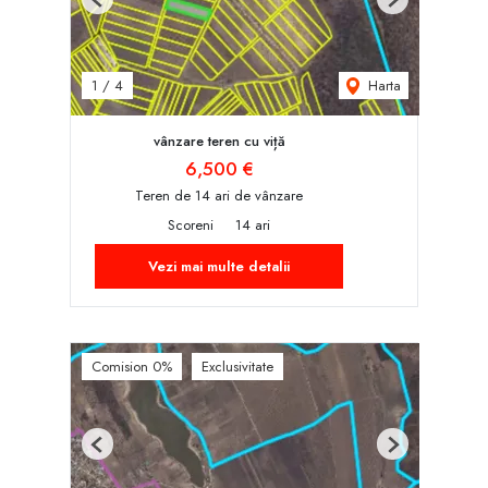
Previous
Next
Harta
1
/
4
vânzare teren cu viță
6,500 €
Teren de 14 ari de vânzare
Scoreni
14 ari
Vezi mai multe detalii
Comision 0%
Exclusivitate
Previous
Next