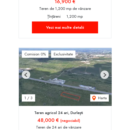
16,900 €
Teren de 1,200 mp de vânzare
Țînțăreni
1,200 mp
Vezi mai multe detalii
Comision 0%
Exclusivitate
Previous
Next
Harta
1
/
3
Teren agricol 24 ari, Durlești
48,000 €
(negociabil)
Teren de 24 ari de vânzare