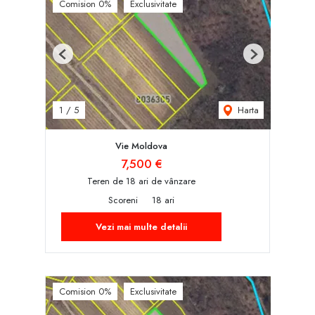
Comision 0%
Exclusivitate
Previous
Next
Harta
1
/
5
Vie Moldova
7,500 €
Teren de 18 ari de vânzare
Scoreni
18 ari
Vezi mai multe detalii
Comision 0%
Exclusivitate