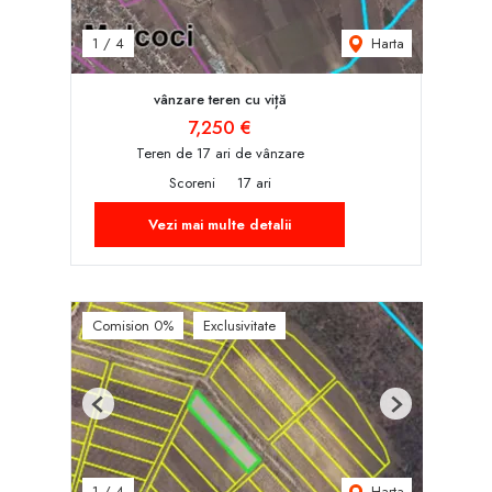
Harta
1
/
4
vânzare teren cu viță
7,250 €
Teren de 17 ari de vânzare
Scoreni
17 ari
Vezi mai multe detalii
Comision 0%
Exclusivitate
Previous
Next
Harta
1
/
4