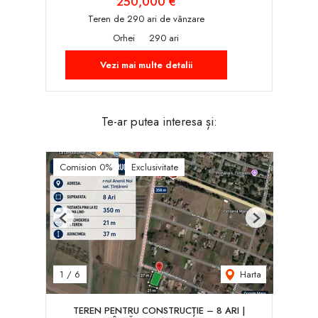
250,000 €
Teren de 290 ari de vânzare
Orhei
290 ari
Vezi mai multe detalii
Te-ar putea interesa și:
Comision 0%
Exclusivitate
Previous
Next
Harta
1
/
6
TEREN PENTRU CONSTRUCȚIE – 8 ARI |