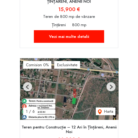
ȚÎNȚĂRENI, ANENII NOI
15,900 €
Teren de 800 mp de vânzare
Țînțăreni
800 mp
Vezi mai multe detalii
Comision 0%
Exclusivitate
Previous
Next
Harta
1
/
6
Teren pentru Construcție – 12 Ari în Țînțăreni, Anenii
Noi