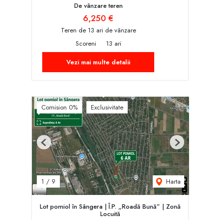
De vânzare teren
6,250 €
Teren de 13 ari de vânzare
Scoreni
13 ari
Vezi mai multe detalii
Comision 0%
Exclusivitate
Previous
Next
Harta
1
/
9
Lot pomiol în Sângera | Î.P. „Roadă Bună” | Zonă
Locuită