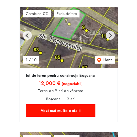
Comision 0%
Exclusivitate
Previous
Next
Harta
1
/
10
lot de teren pentru construcții Boșcana
12,000 €
(negociabil)
Teren de 9 ari de vânzare
Boșcana
9 ari
Vezi mai multe detalii