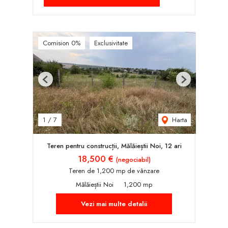
Comision 0%
Exclusivitate
Previous
Next
Harta
1
/
7
Teren pentru construcții, Mălăieștii Noi, 12 ari
18,500 €
(negociabil)
Teren de 1,200 mp de vânzare
Mălăieștii Noi
1,200 mp
Vezi mai multe detalii