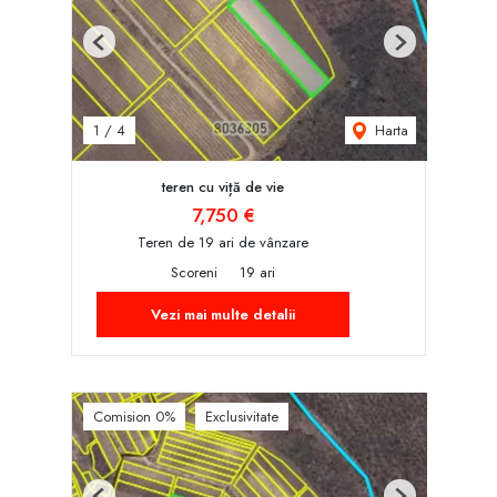
Previous
Next
Harta
1
/
4
teren cu viță de vie
7,750 €
Teren de 19 ari de vânzare
Scoreni
19 ari
Vezi mai multe detalii
Comision 0%
Exclusivitate