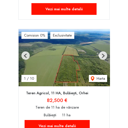
Vezi mai multe detalii
Comision 0%
Exclusivitate
Previous
Next
Harta
1
/
10
Teren Agricol, 11 HA, Bulăiești, Orhei
82,500 €
Teren de 11 ha de vânzare
Bulăiești
11 ha
Vezi mai multe detalii