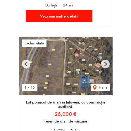
Durlești
24 ari
Vezi mai multe detalii
Exclusivitate
Previous
Next
Harta
1
/
16
Lot pomicol de 6 ari în Ialoveni, cu construcție
auxiliară.
26,000 €
Teren de 6 ari de vânzare
Ialoveni
6 ari