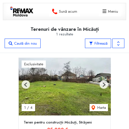
Sună acum
Meniu
Terenuri de vânzare în Micăuți
1 rezultate
Caută din nou
Filtrează
Exclusivitate
Previous
Next
Harta
1
/
4
Teren pentru construcții Micăuți, Strășeni