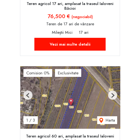
Teren agricol 17 ari, amplasat la traseul Ialoveni
Băcioi
76,500 €
(negociabil)
Teren de 17 ari de vânzare
Mileștii Mici
17 ari
Vezi mai multe detalii
Comision 0%
Exclusivitate
Previous
Next
Harta
1
/
3
Teren agricol 60 ari, amplasat la traseul Ialoveni