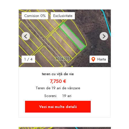
Comision 0%
Exclusivitate
Previous
Next
Harta
1
/
4
teren cu viță de vie
7,750 €
Teren de 19 ari de vânzare
Scoreni
19 ari
Vezi mai multe detalii