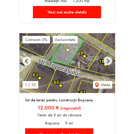
Mălăieștii Noi
1,200 mp
Vezi mai multe detalii
Comision 0%
Exclusivitate
Previous
Next
Harta
1
/
10
lot de teren pentru construcții Boșcana
12,000 €
(negociabil)
Teren de 9 ari de vânzare
Boșcana
9 ari