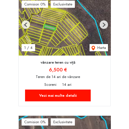
Comision 0%
Exclusivitate
Previous
Next
Harta
1
/
4
vânzare teren cu viță
6,500 €
Teren de 14 ari de vânzare
Scoreni
14 ari
Vezi mai multe detalii
Comision 0%
Exclusivitate