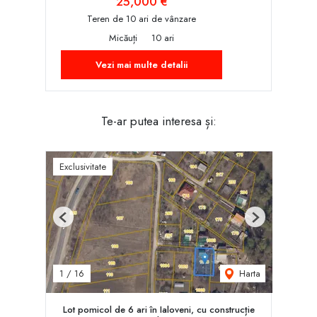
25,000 €
Teren de 10 ari de vânzare
Micăuți
10 ari
Vezi mai multe detalii
Te-ar putea interesa și:
Exclusivitate
Previous
Next
Harta
1
/
16
Lot pomicol de 6 ari în Ialoveni, cu construcție