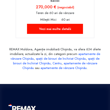
Băcioi
270,000 €
(negociabil)
Teren de 60 ari de vânzare
Mileștii Mici
60 ari
Vezi mai multe detalii
REMAX Moldova, Agenție imobiliară Chișinău, va ofera 634 oferte
imobiliare, actualizate la zi, din categorii precum
apartamente de
vânzare Chișinău
,
spații de birouri de închiriat Chișinău
,
spații de
birouri de închiriat Chișinău, Centru
,
apartamente de vânzare
Chișinău
sau
apartamente de vânzare Chișinău
.