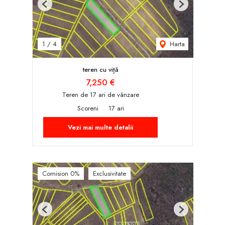
Previous
Next
Harta
1
/
4
teren cu viță
7,250 €
Teren de 17 ari de vânzare
Scoreni
17 ari
Vezi mai multe detalii
Comision 0%
Exclusivitate
Previous
Next