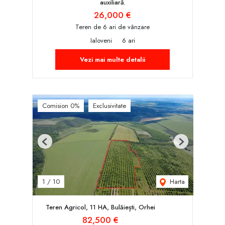
auxiliară.
26,000 €
Teren de 6 ari de vânzare
Ialoveni
6 ari
Vezi mai multe detalii
Comision 0%
Exclusivitate
Previous
Next
Harta
1
/
10
Teren Agricol, 11 HA, Bulăiești, Orhei
82,500 €