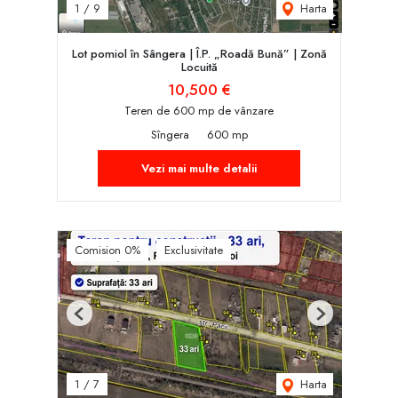
Harta
1
/
9
Lot pomiol în Sângera | Î.P. „Roadă Bună” | Zonă
Locuită
10,500 €
Teren de 600 mp de vânzare
Sîngera
600 mp
Vezi mai multe detalii
Comision 0%
Exclusivitate
Previous
Next
Harta
1
/
7