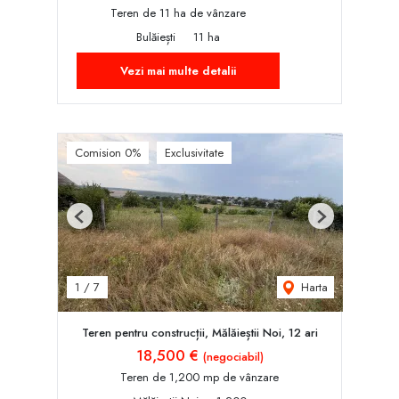
Teren de 11 ha de vânzare
Bulăiești
11 ha
Vezi mai multe detalii
Comision 0%
Exclusivitate
Previous
Next
Harta
1
/
7
Teren pentru construcții, Mălăieștii Noi, 12 ari
18,500 €
(negociabil)
Teren de 1,200 mp de vânzare