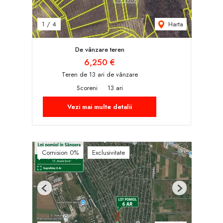
Harta
1
/
4
De vânzare teren
6,250 €
Teren de 13 ari de vânzare
Scoreni
13 ari
Vezi mai multe detalii
Comision 0%
Exclusivitate
Previous
Next