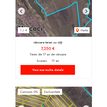
Previous
Next
Harta
1
/
4
vânzare teren cu viță
7,250 €
Teren de 17 ari de vânzare
Scoreni
17 ari
Vezi mai multe detalii
Comision 0%
Exclusivitate