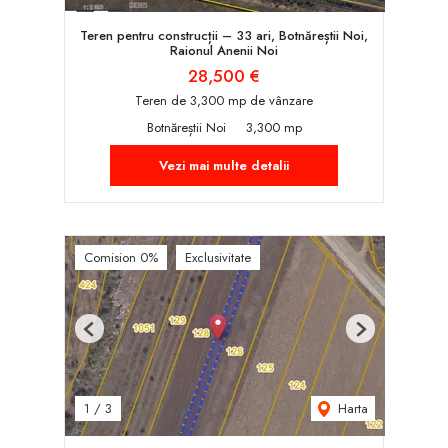
Teren pentru construcții – 33 ari, Botnăreștii Noi,
Raionul Anenii Noi
28,500 €
Teren de 3,300 mp de vânzare
Botnăreștii Noi
3,300 mp
Vezi mai multe detalii
Comision 0%
Exclusivitate
Previous
Next
Harta
1
/
3