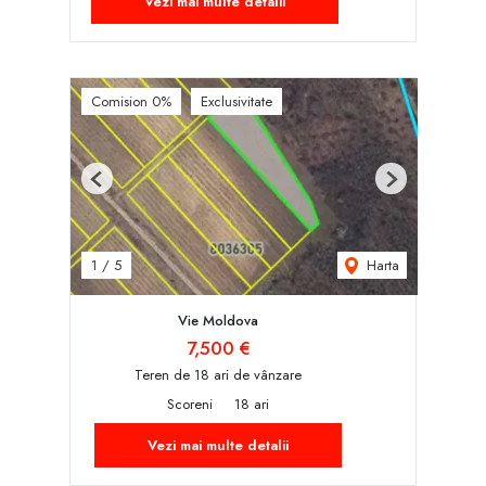
Vezi mai multe detalii
Comision 0%
Exclusivitate
Previous
Next
Harta
1
/
5
Vie Moldova
7,500 €
Teren de 18 ari de vânzare
Scoreni
18 ari
Vezi mai multe detalii