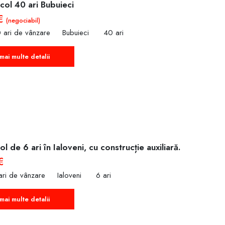
col 40 ari Bubuieci
 €
(negociabil)
 ari de vânzare
Bubuieci
40 ari
mai multe detalii
l de 6 ari în Ialoveni, cu construcție auxiliară.
€
ari de vânzare
Ialoveni
6 ari
mai multe detalii