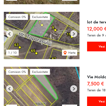
Comision 0%
Exclusivitate
lot de ter
12,000 
Teren de 9 
Previous
Next
Vezi 
Harta
1
/
10
Comision 0%
Exclusivitate
Vie Mold
7,500 €
Teren de 18
Previous
Next
Vezi 