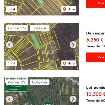
Vezi 
Harta
1
/
4
Comision 0%
Exclusivitate
De vânzar
6,250 €
Teren de 13
Previous
Next
Vezi 
Harta
1
/
4
Comision 0%
Exclusivitate
Lot pomiol
10,500 
Teren de 6
Previous
Next