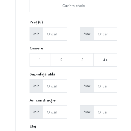
Preț (€)
Min
Max
Camere
1
2
3
4+
Suprafață utilă
Min
Max
An construcție
Min
Max
Etaj