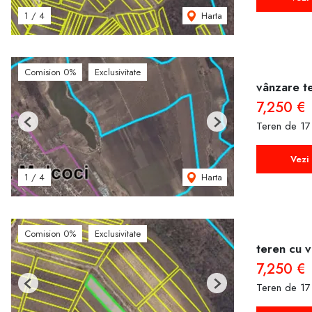
Harta
1
/
4
Comision 0%
Exclusivitate
vânzare te
7,250 €
Teren de 17
Previous
Next
Vezi 
Harta
1
/
4
Comision 0%
Exclusivitate
teren cu v
7,250 €
Teren de 17
Previous
Next