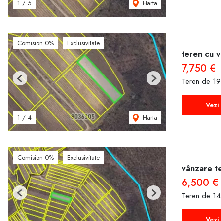
Harta
1
/
5
Comision 0%
Exclusivitate
teren cu v
7,750 €
Teren de 19
Previous
Next
Vezi 
Harta
1
/
4
Comision 0%
Exclusivitate
vânzare te
6,500 €
Teren de 14
Previous
Next
Vezi 