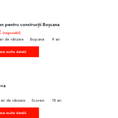
en pentru construcții Boșcana
€
(negociabil)
ari de vânzare
Boșcana
9 ari
mai multe detalii
ova
 ari de vânzare
Scoreni
18 ari
mai multe detalii