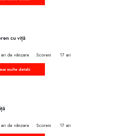
ren cu viță
 ari de vânzare
Scoreni
17 ari
mai multe detalii
iță
 ari de vânzare
Scoreni
17 ari