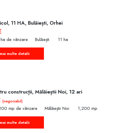
col, 11 HA, Bulăiești, Orhei
€
 ha de vânzare
Bulăiești
11 ha
mai multe detalii
ru construcții, Mălăieștii Noi, 12 ari
€
(negociabil)
,200 mp de vânzare
Mălăieștii Noi
1,200 mp
mai multe detalii