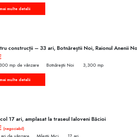
mai multe detalii
ru construcții – 33 ari, Botnăreștii Noi, Raionul Anenii No
€
,300 mp de vânzare
Botnăreștii Noi
3,300 mp
mai multe detalii
col 17 ari, amplasat la traseul Ialoveni Băcioi
€
(negociabil)
 ari de vânzare
Mileștii Mici
17 ari