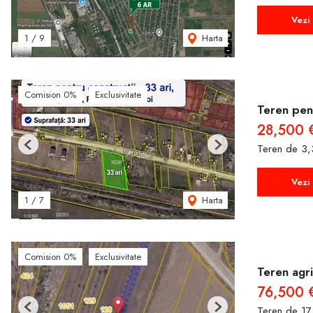
Vezi 
Harta
1
/
9
Comision 0%
Exclusivitate
Teren pent
28,500 
Teren de 3
Previous
Next
Vezi 
Harta
1
/
7
Comision 0%
Exclusivitate
Teren agri
76,500 
Teren de 17
Previous
Next