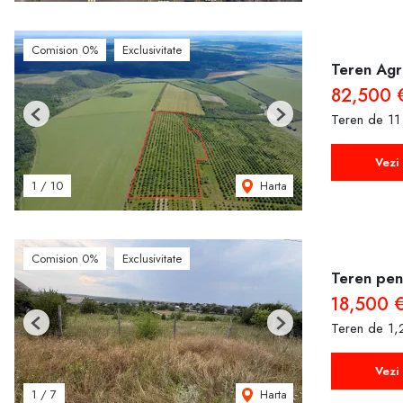
Comision 0%
Exclusivitate
Teren Agri
82,500 
Teren de 11
Previous
Next
Vezi 
Harta
1
/
10
Comision 0%
Exclusivitate
Teren pent
18,500 
Teren de 1
Previous
Next
Vezi 
Harta
1
/
7