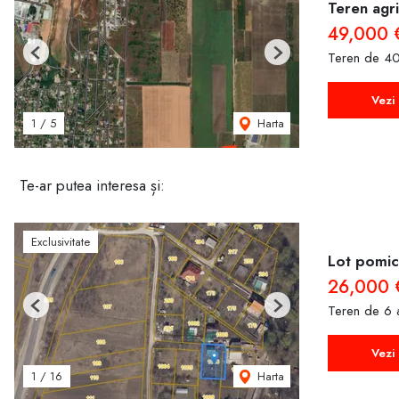
Teren agri
49,000
Teren de 40
Previous
Next
Vezi 
Harta
1
/
5
Te-ar putea interesa și:
Exclusivitate
Lot pomico
26,000 
Teren de 6 
Previous
Next
Vezi 
Harta
1
/
16