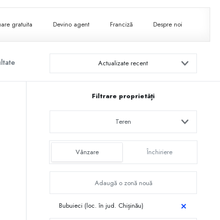
are gratuita
Devino agent
Franciză
Despre noi
ltate
Actualizate recent
Filtrare proprietăți
Teren
Vânzare
Închiriere
Bubuieci (loc. în jud. Chișinău)