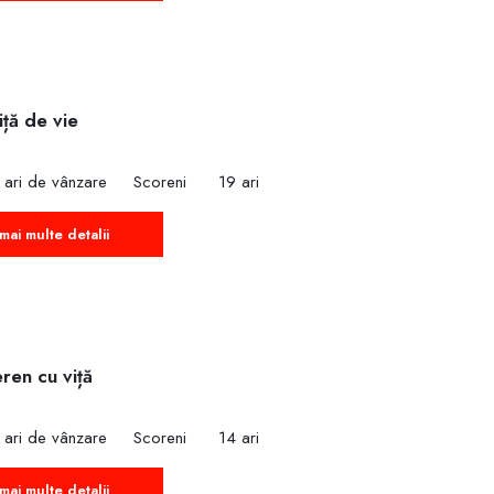
iță de vie
 ari de vânzare
Scoreni
19 ari
mai multe detalii
ren cu viță
 ari de vânzare
Scoreni
14 ari
mai multe detalii