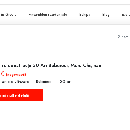
ii în Grecia
Ansambluri rezidențiale
Echipa
Blog
Evalu
2 rezu
ru construcții 30 Ari Bubuieci, Mun. Chișinău
 €
(negociabil)
 ari de vânzare
Bubuieci
30 ari
mai multe detalii