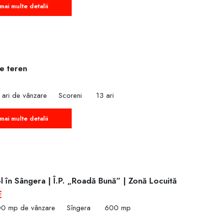
mai multe detalii
e teren
 ari de vânzare
Scoreni
13 ari
mai multe detalii
 în Sângera | Î.P. „Roadă Bună” | Zonă Locuită
€
00 mp de vânzare
Sîngera
600 mp