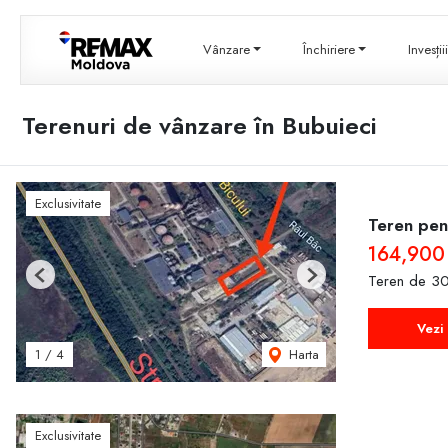
Vânzare
Închiriere
Invesți
Terenuri de vânzare în Bubuieci
Exclusivitate
Teren pent
164,900
Teren de 30
Previous
Next
Vezi 
Harta
1
/
4
Exclusivitate