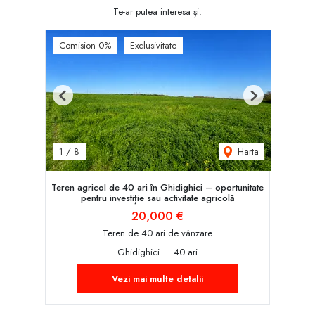
Te-ar putea interesa și:
Comision 0%
Exclusivitate
Previous
Next
Harta
1
/
8
Teren agricol de 40 ari în Ghidighici – oportunitate
pentru investiție sau activitate agricolă
20,000 €
Teren de 40 ari de vânzare
Ghidighici
40 ari
Vezi mai multe detalii