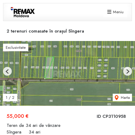
Meniu
2 terenuri comasate în orașul Sîngera
Exclusivitate
Previous
Next
Harta
1
/
2
55,000 €
ID CP3110958
Teren de 34 ari de vânzare
Sîngera
34 ari