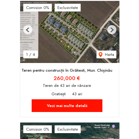
Comision 0%
Exclusivitate
Previous
Next
Harta
1
/
4
Teren pentru construcții în Grătiesti, Mun. Chișinău
260,000 €
Teren de 43 ari de vânzare
Gratiești
43 ari
Vezi mai multe detalii
Comision 0%
Exclusivitate