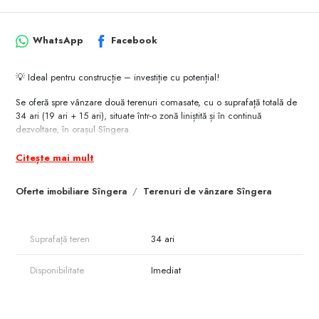
WhatsApp
Facebook
💡 Ideal pentru construcție – investiție cu potențial!
Se oferă spre vânzare două terenuri comasate, cu o suprafață totală de
34 ari (19 ari + 15 ari), situate într-o zonă liniștită și în continuă
dezvoltare, în orașul Sîngera.
📌 Caracteristici principale:
Citește mai mult
✅ Destinație actuală: grădină – cu posibilitate ușoară de trecere în teren
pentru construcții
Oferte imobiliare Sîngera
Terenuri de vânzare Sîngera
✅ Deschidere generoasă la drum: 34 metri
✅ Comunicații disponibile: energie electrică lângă teren
✅ Zonă cu acces bun și vecinătăți deja construite
Suprafață teren
34 ari
O alegere potrivită atât pentru construcția unei locuințe, cât și pentru
investiție pe termen mediu-lung.
Disponibilitate
Imediat
📞 Contactează-ne pentru detalii și o vizionare personalizată!