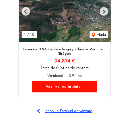
Previous
Next
Harta
1
/
10
Teren de 0.94 Hectare lângă pădure – Vorniceni,
Strășeni
34,874 €
Teren de 0.94 ha de vânzare
Vorniceni
0.94 ha
Vezi mai multe detalii
Înapoi la Terenuri de vânzare