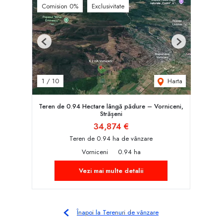
Comision 0%
Exclusivitate
Previous
Next
Harta
1
/
10
Teren de 0.94 Hectare lângă pădure – Vorniceni,
Strășeni
34,874 €
Teren de 0.94 ha de vânzare
Vorniceni
0.94 ha
Vezi mai multe detalii
Înapoi la Terenuri de vânzare