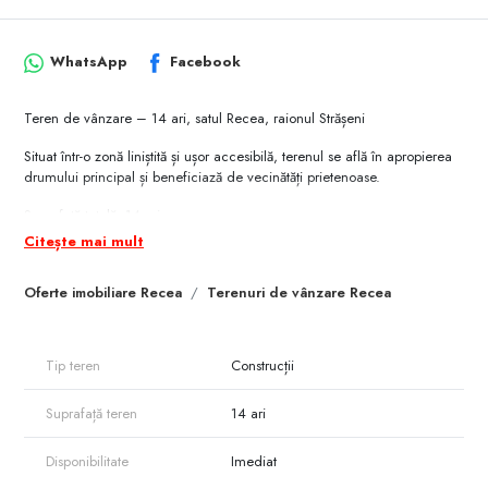
WhatsApp
Facebook
Teren de vânzare – 14 ari, satul Recea, raionul Strășeni
Situat într-o zonă liniștită și ușor accesibilă, terenul se află în apropierea
drumului principal și beneficiază de vecinătăți prietenoase.
Suprafață totală: 14 ari
Citește mai mult
Relief drept – ideal pentru construcția unei case de locuit sau a unei
reședințe de vacanță
Oferte imobiliare Recea
Terenuri de vânzare Recea
Utilități în apropiere – apă, electricitate
Zonă verde, aer curat, perfectă pentru familii care își doresc liniște și
Tip teren
Construcții
confort aproape de oraș.
Preț: 19.000 € – ofertă avantajoasă pentru această suprafață și locație!
Suprafață teren
14 ari
Pentru detalii și vizionare, nu ezitați să mă contactați.
Disponibilitate
Imediat