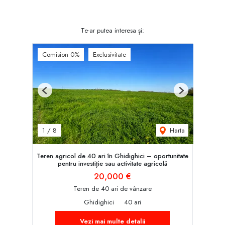
Te-ar putea interesa și:
Comision 0%
Exclusivitate
Previous
Next
Harta
1
/
8
Teren agricol de 40 ari în Ghidighici – oportunitate
pentru investiție sau activitate agricolă
20,000 €
Teren de 40 ari de vânzare
Ghidighici
40 ari
Vezi mai multe detalii