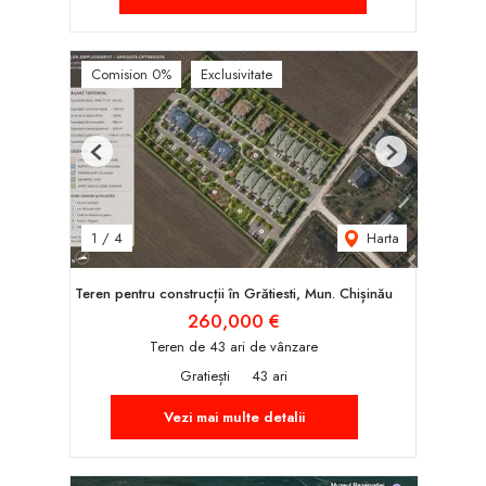
Comision 0%
Exclusivitate
Previous
Next
Harta
1
/
4
Teren pentru construcții în Grătiesti, Mun. Chișinău
260,000 €
Teren de 43 ari de vânzare
Gratiești
43 ari
Vezi mai multe detalii