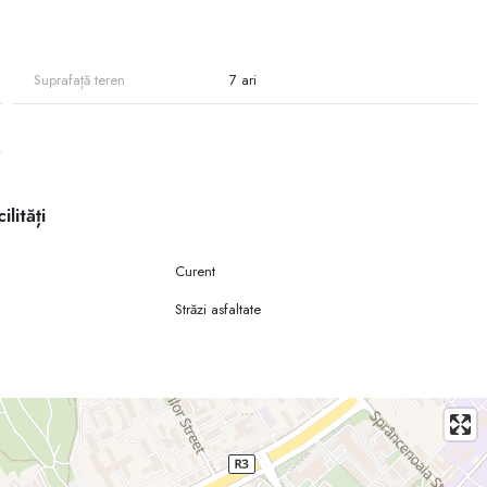
t.
pelează-mă
Suprafață teren
7 ari
ilități
Curent
Străzi asfaltate