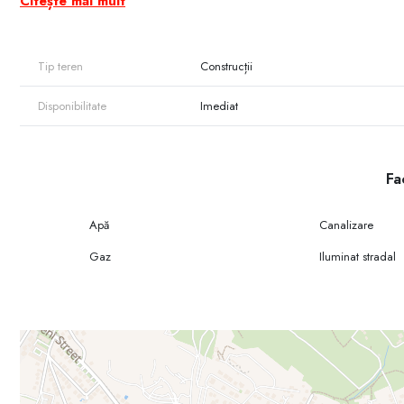
Citește mai mult
Aceasta este o opțiune excelentă pentru investiții cu potențial spori
Pentru a afla mai multe detalii, sau pentru a stabili o prezentare a
+37369101166
Tip teren
Construcții
Disponibilitate
Imediat
Fac
Apă
Canalizare
Gaz
Iluminat stradal