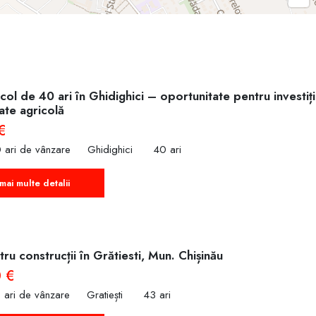
col de 40 ari în Ghidighici – oportunitate pentru investiț
tate agricolă
€
 ari de vânzare
Ghidighici
40 ari
mai multe detalii
ru construcții în Grătiesti, Mun. Chișinău
 €
 ari de vânzare
Gratiești
43 ari