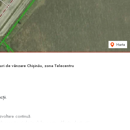
Harta
uri de vânzare Chișinău, zona Telecentru
ții.
voltare continuă.
diverse tipuri de imobile, pentru diferite destinații.
j semnificativ.