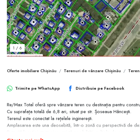
1
/
6
Oferte imobiliare Chișinău
Terenuri de vânzare Chișinău
Teren
Trimite pe
WhatsApp
Distribuie pe
Facebook
Re/Max Total oferă spre vânzare teren cu destinația pentru construc
Cu suprafața totală de 6,8 ari, situat pe str. Șoseaua Hâncești.
Terenul este conectat la rețelele inginerești.
Amplasarea este una deosebită, într-o zonă cu perspectivă de dez
Datorită locației strategice, există posibilități multiple de a construi 
Terenul este poziționat pe prima linie, ceea ce reprezintă un avanta