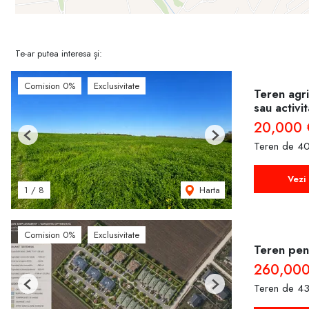
Te-ar putea interesa și:
Comision 0%
Exclusivitate
Teren agri
sau activi
20,000 
Previous
Next
Teren de 40
Vezi 
Harta
1
/
8
Comision 0%
Exclusivitate
Teren pent
260,000
Teren de 43
Previous
Next