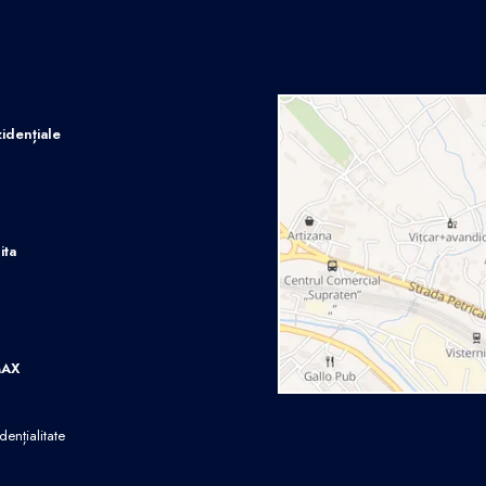
idențiale
ita
MAX
dențialitate