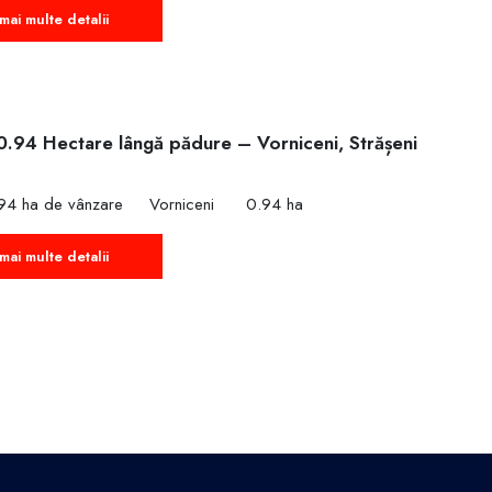
mai multe detalii
0.94 Hectare lângă pădure – Vorniceni, Strășeni
€
94 ha de vânzare
Vorniceni
0.94 ha
mai multe detalii