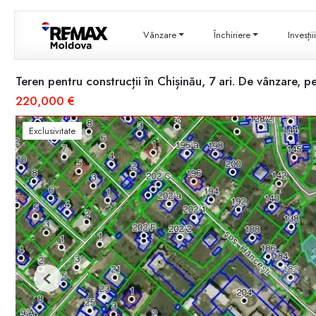
Vânzare
Închiriere
Invesți
Teren pentru construcții în Chișinău, 7 ari. De vânzare, p
220,000 €
Exclusivitate
Previous