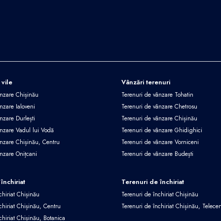
 vile
Vânzări terenuri
ânzare Chișinău
Terenuri de vânzare Tohatin
nzare Ialoveni
Terenuri de vânzare Chetrosu
nzare Durlești
Terenuri de vânzare Chișinău
ânzare Vadul lui Vodă
Terenuri de vânzare Ghidighici
ânzare Chișinău, Centru
Terenuri de vânzare Vorniceni
ânzare Onițcani
Terenuri de vânzare Budești
închiriat
Terenuri de închiriat
chiriat Chișinău
Terenuri de închiriat Chișinău
chiriat Chișinău, Centru
Terenuri de închiriat Chișinău, Telece
chiriat Chișinău, Botanica