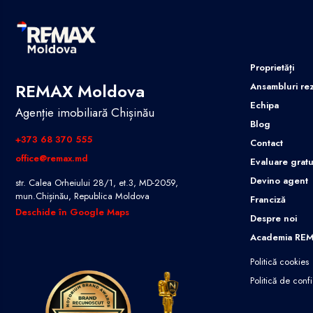
Proprietăți
REMAX Moldova
Ansambluri rez
Echipa
Agenție imobiliară Chișinău
Blog
+373 68 370 555
Contact
office@remax.md
Evaluare gratu
Devino agent
str. Calea Orheiului 28/1, et.3, MD-2059,
mun.Chișinău, Republica Moldova
Franciză
Deschide în Google Maps
Despre noi
Academia RE
Politică cookies
Politică de confi