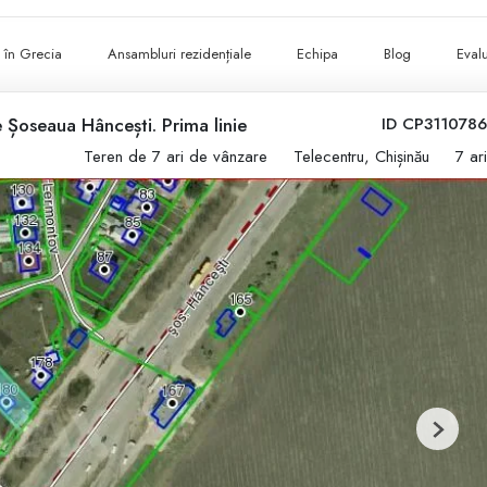
ii în Grecia
Ansambluri rezidențiale
Echipa
Blog
Evalu
e Șoseaua Hâncești. Prima linie
ID CP3110786
Teren de 7 ari de vânzare
Telecentru, Chișinău
7 ari
Next