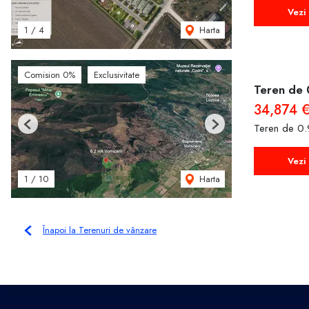
Vezi 
Harta
1
/
4
Comision 0%
Exclusivitate
Teren de 
34,874 
Teren de 0.
Previous
Next
Vezi 
Harta
1
/
10
Înapoi la Terenuri de vânzare