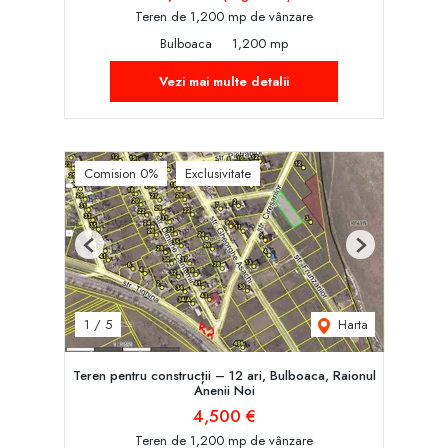
Teren de 1,200 mp de vânzare
Bulboaca
1,200 mp
Vezi mai multe detalii
Comision 0%
Exclusivitate
Previous
Next
Harta
1
/
5
Teren pentru construcții – 12 ari, Bulboaca, Raionul
Anenii Noi
4,500 €
Teren de 1,200 mp de vânzare