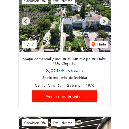
Comision 0%
Exclusivitate
Previous
Next
Harta
1
/
17
Spațiu comercial / industrial 338 m2 pe str. Haltei
41A, Chișinău!
3,000 €
TVA inclus
Spațiu industrial de închiriat
Centru, Chișinău
296 mp
1976
Vezi mai multe detalii
Comision 0%
Exclusivitate