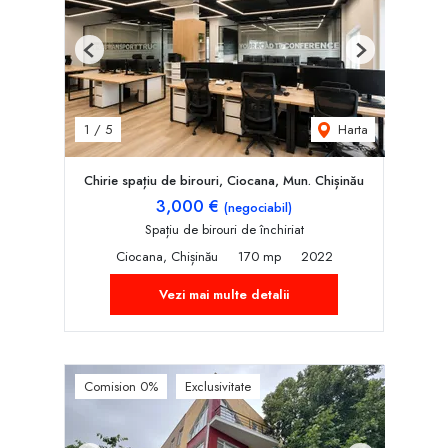
Previous
Next
Harta
1
/
5
Chirie spațiu de birouri, Ciocana, Mun. Chișinău
3,000 €
(negociabil)
Spațiu de birouri de închiriat
Ciocana, Chișinău
170 mp
2022
Vezi mai multe detalii
Comision 0%
Exclusivitate