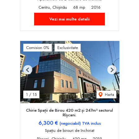
Centru, Chișinău
68 mp
2016
Vezi mai multe detalii
Comision 0%
Exclusivitate
Previous
Next
Harta
1
/
15
Chirie Spații de Birou 420 m2.și 247m² sectorul
Rîșcani.
6,300 €
(negociabil) TVA inclus
Spațiu de birouri de închiriat
Rîșcani, Chișinău
420 mp
2019