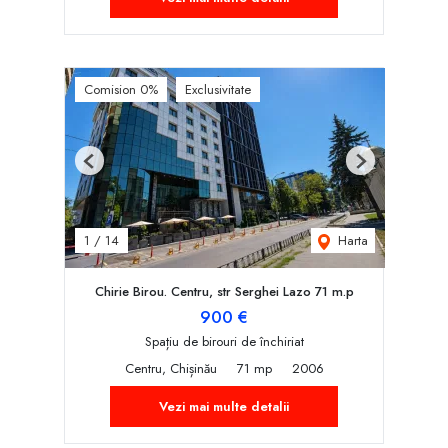
Comision 0%
Exclusivitate
Previous
Next
Harta
1
/
14
Chirie Birou. Centru, str Serghei Lazo 71 m.p
900 €
Spațiu de birouri de închiriat
Centru, Chișinău
71 mp
2006
Vezi mai multe detalii