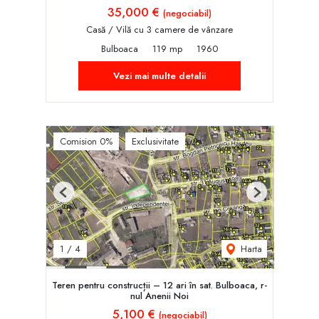
35,000 €
(negociabil)
Casă / Vilă cu 3 camere de vânzare
Bulboaca
119 mp
1960
Vezi mai multe detalii
Comision 0%
Exclusivitate
Previous
Next
Harta
1
/
4
Teren pentru construcții – 12 ari în sat. Bulboaca, r-
nul Anenii Noi
5,100 €
(negociabil)