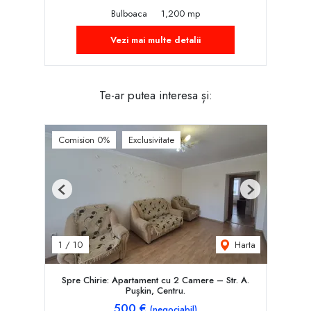
Bulboaca
1,200 mp
Vezi mai multe detalii
Te-ar putea interesa și:
Comision 0%
Exclusivitate
Previous
Next
Harta
1
/
10
Spre Chirie: Apartament cu 2 Camere – Str. A.
Pușkin, Centru.
500 €
(negociabil)