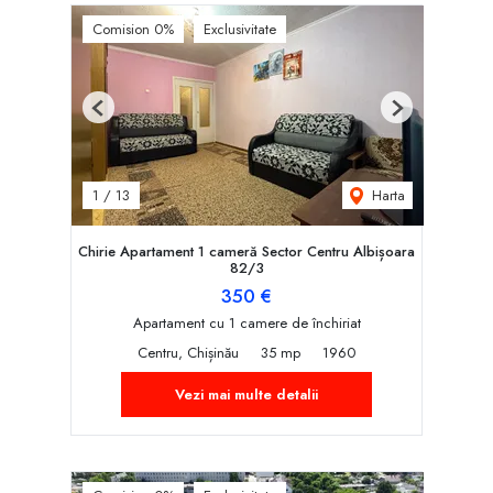
Comision 0%
Exclusivitate
Previous
Next
Harta
1
/
13
Chirie Apartament 1 cameră Sector Centru Albișoara
82/3
350 €
Apartament cu 1 camere de închiriat
Centru, Chișinău
35 mp
1960
Vezi mai multe detalii