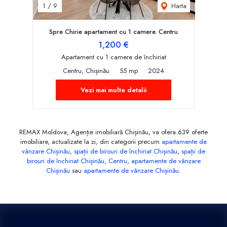
Harta
1
/
9
Spre Chirie apartament cu 1 camere. Centru
1,200 €
Apartament cu 1 camere de închiriat
Centru, Chișinău
55 mp
2024
Vezi mai multe detalii
REMAX Moldova, Agenție imobiliară Chișinău, va ofera 639 oferte
imobiliare, actualizate la zi, din categorii precum
apartamente de
vânzare Chișinău
,
spații de birouri de închiriat Chișinău
,
spații de
birouri de închiriat Chișinău, Centru
,
apartamente de vânzare
Chișinău
sau
apartamente de vânzare Chișinău
.