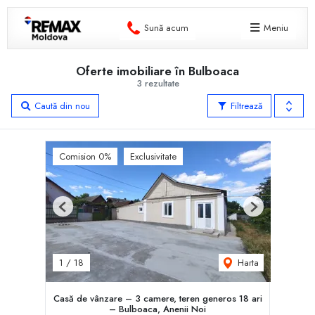
Sună acum
Meniu
Oferte imobiliare în Bulboaca
3 rezultate
Caută din nou
Filtrează
Comision 0%
Exclusivitate
Previous
Next
Harta
1
/
18
Casă de vânzare – 3 camere, teren generos 18 ari
– Bulboaca, Anenii Noi