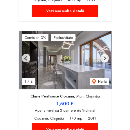
Vezi mai multe detalii
Comision 0%
Exclusivitate
Previous
Next
Harta
1
/
8
Chirie Penthouse Ciocana, Mun. Chișinău
1,500 €
Apartament cu 3 camere de închiriat
Ciocana, Chișinău
170 mp
2011
Vezi mai multe detalii