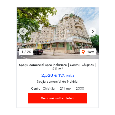
Previous
Next
Harta
1
/
20
Spațiu comercial spre închiriere | Centru, Chișinău |
211 m²
2,520 €
TVA inclus
Spațiu comercial de închiriat
Centru, Chișinău
211 mp
2000
Vezi mai multe detalii