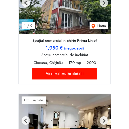
Previous
Next
Harta
1
/
9
Spațiul comercial in chirie Prima Linie!
1,950 €
(negociabil)
Spațiu comercial de închiriat
Ciocana, Chișinău
170 mp
2000
Vezi mai multe detalii
Exclusivitate
Previous
Next