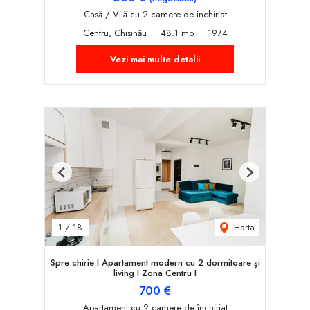
Casă / Vilă cu 2 camere de închiriat
Centru, Chișinău
48.1 mp
1974
Vezi mai multe detalii
Previous
Next
Harta
1
/
18
Spre chirie I Apartament modern cu 2 dormitoare și
living I Zona Centru I
700 €
Apartament cu 2 camere de închiriat