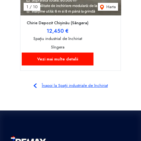
Harta
1
/
10
Chirie Depozit Chișinău (Sângera)
12,450 €
Spațiu industrial de închiriat
Sîngera
Vezi mai multe detalii
Înapoi la Spații industriale de închiriat