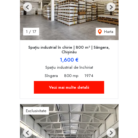
Previous
Next
Harta
1
/
17
Spațiu industrial în chirie | 800 m² | Sângera,
Chișinău
1,600 €
Spațiu industrial de închiriat
Sîngera
800 mp
1974
Vezi mai multe detalii
Exclusivitate
Previous
Next