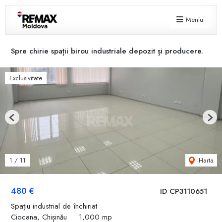
Meniu
Spre chirie spații birou industriale depozit și producere.
Exclusivitate
Previous
Next
Harta
1
/
11
480 €
ID CP3110651
Spațiu industrial de închiriat
Ciocana, Chișinău
1,000 mp