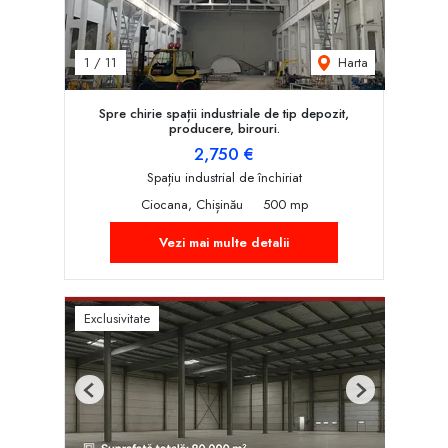
Harta
1
/
11
Spre chirie spații industriale de tip depozit,
producere, birouri.
2,750 €
Spațiu industrial de închiriat
Ciocana, Chișinău
500 mp
Vezi mai multe detalii
Exclusivitate
Previous
Next