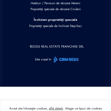
Hoteluri / Pensiuni de vânzare Mereni
Proprietăți speciale de vânzare Criuleni
Închirieri proprietăți speciale
Proprietăți speciale de închiriat Step-Soci
©
2026
REAL ESTATE FRANCHISE SRL
Site creat în
Acest site folosește cookies,
află detalii
.
Alege ce tipuri de cookies