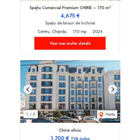
Spațiu Comercial Premium CHIRIE – 170 m²
4,675 €
Spațiu de birouri de închiriat
Centru, Chișinău
170 mp
2024
Vezi mai multe detalii
Previous
Next
Harta
1
/
5
Chirie oficiu
1,700 €
TVA inclus