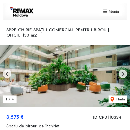
Meniu
SPRE CHIRIE SPAȚIU COMERCIAL PENTRU BIROU |
OFICIU 130 m2
Previous
Next
Harta
1
/
4
3,575 €
ID CP3110334
Spațiu de birouri de închiriat