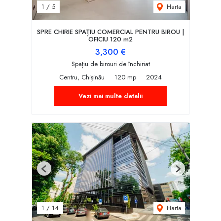
Harta
1
/
5
SPRE CHIRIE SPAȚIU COMERCIAL PENTRU BIROU |
OFICIU 120 m2
3,300 €
Spațiu de birouri de închiriat
Centru, Chișinău
120 mp
2024
Vezi mai multe detalii
Previous
Next
Harta
1
/
14