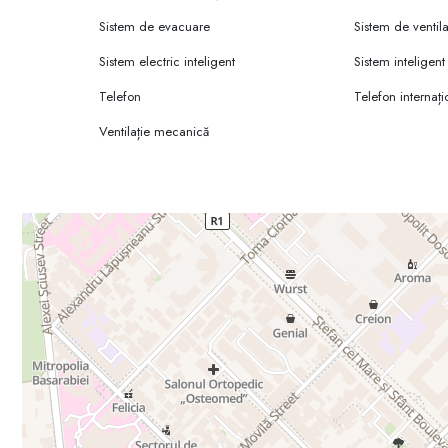
✅15000 m2 suprafața totală închiriabilă;
✅250 locuri de parcare.
Sistem de evacuare
Sistem de ventila
Sistem electric inteligent
Sistem inteligen
Telefon
Telefon internați
Ventilație mecanică