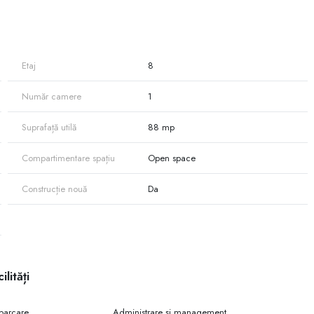
ss center prestigios, care oferă un mediu profesional pentru
Etaj
8
Număr camere
1
i auto din Chișinău
ice
Suprafață utilă
88 mp
imediată
lor premium
Compartimentare spațiu
Open space
Construcție nouă
Da
ilități
 parcare
Administrare și management