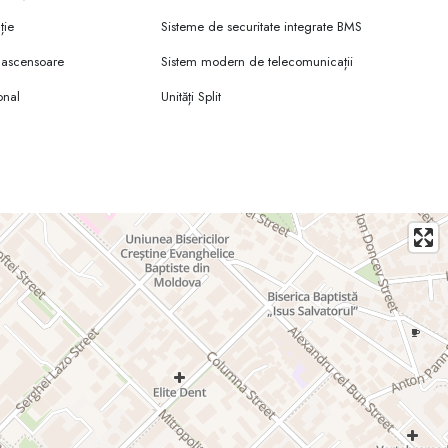
ție
Sisteme de securitate integrate BMS
t ascensoare
Sistem modern de telecomunicații
onal
Unități Split