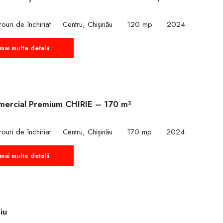
ouri de închiriat
Centru, Chișinău
120 mp
2024
mai multe detalii
mercial Premium CHIRIE – 170 m²
ouri de închiriat
Centru, Chișinău
170 mp
2024
mai multe detalii
iu