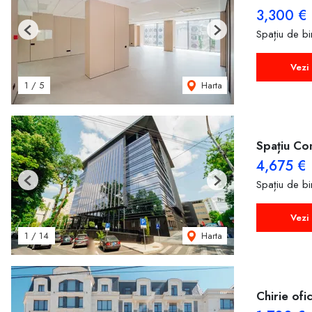
3,300 €
Spațiu de bir
Previous
Next
Vezi 
Harta
1
/
5
Spațiu Co
4,675 €
Spațiu de bir
Previous
Next
Vezi 
Harta
1
/
14
Chirie ofic