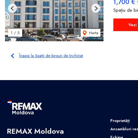
1,700 €
Spațiu de bir
Previous
Next
Vezi 
Harta
1
/
5
Înapoi la Spații de birouri de închiriat
Proprietăți
REMAX Moldova
Ansambluri rez
Echipa