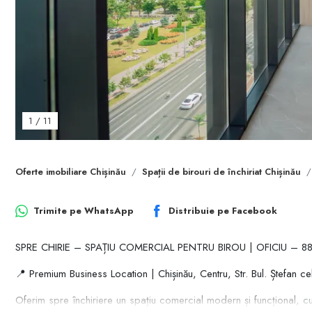
1
/
11
Oferte imobiliare Chișinău
Spații de birouri de închiriat Chișinău
Trimite pe
WhatsApp
Distribuie pe
Facebook
SPRE CHIRIE – SPAȚIU COMERCIAL PENTRU BIROU | OFICIU – 
📍 Premium Business Location | Chișinău, Centru, Str. Bul. Ștefan ce
Oferim spre închiriere un spațiu comercial modern și funcțional, cu 