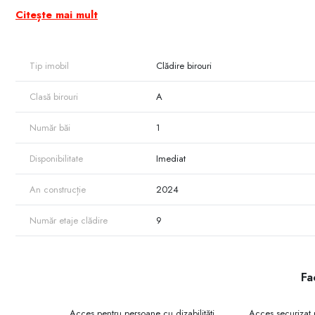
Chișinăului, într-o zonă centrală, vizibilă și ușor accesibilă.
Citește mai mult
Spațiul este amplasat într-o locație premium, în cadrul unui busine
desfășurarea activităților comerciale și administrative.
Tip imobil
Clădire birouri
Beneficii cheie:
Clasă birouri
A
• Amplasare ultracentrală, în zona cu cel mai mare trafic pietonal ș
• Acces facil la transport public, restaurante, bănci și instituții publ
Număr băi
1
• Spațiu luminos, compartimentat eficient, pregătit pentru activitate 
• Mediu business modern, cu facilități adaptate nevoilor companii
Disponibilitate
Imediat
Potrivit pentru:
An construcție
2024
• Companii internaționale
• ONG-uri
Număr etaje clădire
9
• Consulate și ambasade
• Companii de audit
• Companii IT
Fac
• Companii logistice
• Call-centere
Acces pentru persoane cu dizabilități
Acces securizat