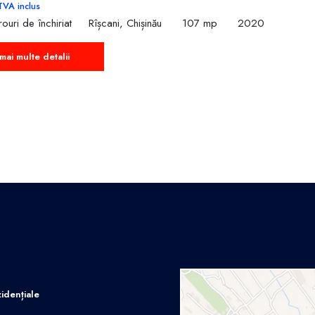
TVA inclus
ouri de închiriat
Rîșcani, Chișinău
107 mp
2020
mai multe detalii
idențiale