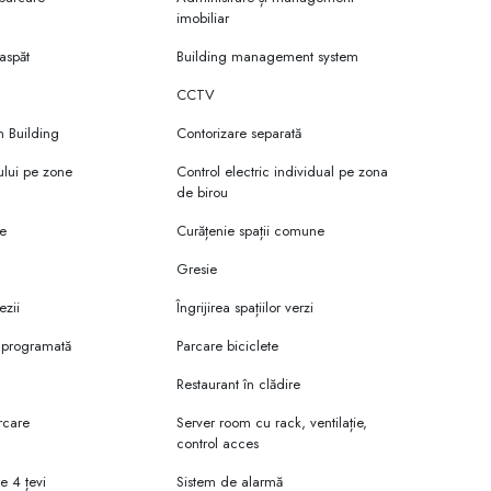
imobiliar
aspăt
Building management system
CCTV
re deschiderea unui nou proiect grandios: Centrul ce afaceri UBC -
n Building
Contorizare separată
ului pe zone
Control electric individual pe zona
de birou
re
Curățenie spații comune
n cel Mare și Sfânt 115/1. Clădirea se încadrează în peisajul urban
Gresie
ezii
Îngrijirea spațiilor verzi
 o clădire puternică, sigură și modernă, cu o atenție excepțională
tatul este o clădire de birouri premium. Elegantă și în același timp
e programată
Parcare biciclete
ilor.
Restaurant în clădire
rcare
Server room cu rack, ventilație,
control acces
e 4 țevi
Sistem de alarmă