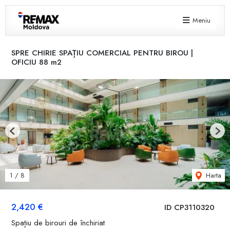
Meniu
SPRE CHIRIE SPAȚIU COMERCIAL PENTRU BIROU |
OFICIU 88 m2
Previous
Next
Harta
1
/
8
2,420 €
ID CP3110320
Spațiu de birouri de închiriat