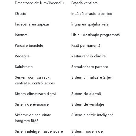
Detectoare de fum/incendiu
Fațadă ventilată
Gresie
Incărcător auto electrice
Îndepărtarea zăpezii
Îngrijirea spațiilor verzi
Internet
Lift cu destinație programată
Parcare biciclete
Pază permanentă
Recepție
Restaurant în clădire
Salubritate
Semaforizare parcare
Server room cu rack,
Sistem climatizare 2 țevi
ventilație, control acces
Sistem climatizare 4 țevi
Sistem de alarmă
Sistem de evacuare
Sistem de ventilație
Sisteme de securitate
Sistem electric inteligent
integrate BMS
Sistem inteligent ascensoare
Sistem modern de