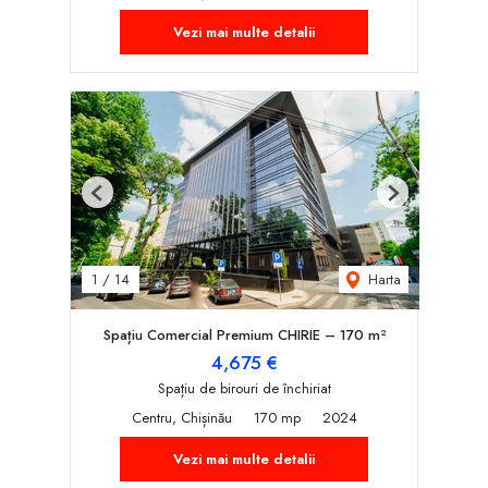
Vezi mai multe detalii
Previous
Next
Harta
1
/
14
Spațiu Comercial Premium CHIRIE – 170 m²
4,675 €
Spațiu de birouri de închiriat
Centru, Chișinău
170 mp
2024
Vezi mai multe detalii