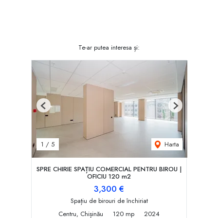
Te-ar putea interesa și:
Previous
Next
Harta
1
/
5
SPRE CHIRIE SPAȚIU COMERCIAL PENTRU BIROU |
OFICIU 120 m2
3,300 €
Spațiu de birouri de închiriat
Centru, Chișinău
120 mp
2024