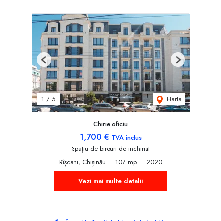
Previous
Next
Harta
1
/
5
Chirie oficiu
1,700 €
TVA inclus
Spațiu de birouri de închiriat
Rîșcani, Chișinău
107 mp
2020
Vezi mai multe detalii