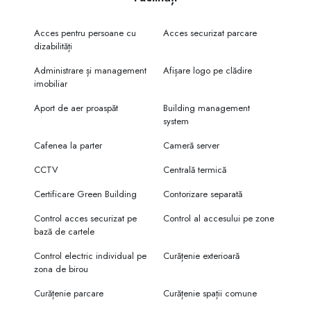
Capitalei prin design modern și soluții inovatoare.
Acces pentru persoane cu
Acces securizat parcare
Centrul de afaceri UBC - URBAN BUSINESS CENTER este proiectat ca o
dizabilități
clădire puternică, sigură și modernă, cu o atenție excepțională la
calitate și detalii, pentru a crea un nou reper pentru oraș. Rezultatul este
Administrare și management
Afișare logo pe clădire
o clădire de birouri premium. Elegantă și în același timp extrem de
imobiliar
funcțională, care va oferi o experiență de confort chiriașilor.
Aport de aer proaspăt
Building management
- Oficii moderne, spații comerciale, restaurant, parcări.
system
CARACTERISTICI:
Cafenea la parter
Cameră server
✅ P+9 etaje regim de înălțime;
✅15000 m2 suprafața totală închiriabilă;
CCTV
Centrală termică
✅250 locuri de parcare.
Certificare Green Building
Contorizare separată
Control acces securizat pe
Control al accesului pe zone
bază de cartele
Control electric individual pe
Curățenie exterioară
zona de birou
Curățenie parcare
Curățenie spații comune