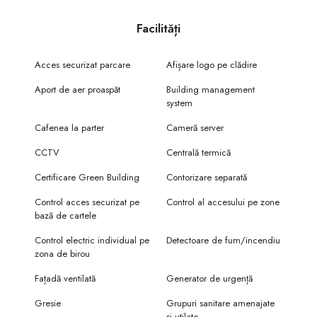
Capitalei prin design modern și soluții inovatoare.
Facilități
Centrul de afaceri UBC - URBAN BUSINESS CENTER este proiectat ca o
clădire puternică, sigură și modernă, cu o atenție excepțională la
calitate și detalii, pentru a crea un nou reper pentru oraș. Rezultatul este
Acces securizat parcare
Afișare logo pe clădire
o clădire de birouri premium. Elegantă și în același timp extrem de
funcțională, care va oferi o experiență de confort chiriașilor.
Aport de aer proaspăt
Building management
system
- Oficii moderne, spații comerciale, restaurant, parcări.
Cafenea la parter
Cameră server
CARACTERISTICI:
✅ P+9 etaje regim de înălțime;
CCTV
Centrală termică
✅15000 m2 suprafața totală închiriabilă;
✅250 locuri de parcare.
Certificare Green Building
Contorizare separată
Control acces securizat pe
Control al accesului pe zone
bază de cartele
Control electric individual pe
Detectoare de fum/incendiu
zona de birou
Fațadă ventilată
Generator de urgență
Gresie
Grupuri sanitare amenajate
și utilate