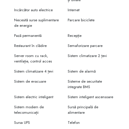
Incărcător auto electrice
Internet
Necesită surse suplimentare
Parcare biciclete
de energie
Pază permanentă
Recepție
Restaurant în clădire
Semaforizare parcare
Server room cu rack,
Sistem climatizare 2 țevi
ventilație, control acces
Sistem climatizare 4 țevi
Sistem de alarmă
Sistem de evacuare
Sisteme de securitate
integrate BMS
Sistem electric inteligent
Sistem inteligent ascensoare
Sistem modern de
Sursă principală de
telecomunicații
alimentare
Sursa UPS
Telefon