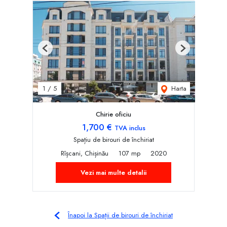
Previous
Next
Harta
1
/
5
Chirie oficiu
1,700 €
TVA inclus
Spațiu de birouri de închiriat
Rîșcani, Chișinău
107 mp
2020
Vezi mai multe detalii
Înapoi la Spații de birouri de închiriat