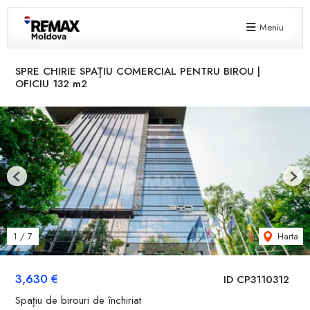
Meniu
SPRE CHIRIE SPAȚIU COMERCIAL PENTRU BIROU |
OFICIU 132 m2
Previous
Next
Harta
1
/
7
3,630 €
ID CP3110312
Spațiu de birouri de închiriat