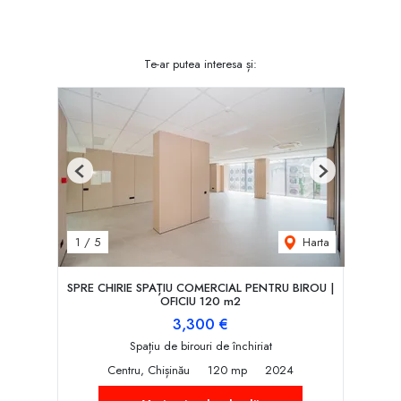
Te-ar putea interesa și:
Previous
Next
Harta
1
/
5
SPRE CHIRIE SPAȚIU COMERCIAL PENTRU BIROU |
OFICIU 120 m2
3,300 €
Spațiu de birouri de închiriat
Centru, Chișinău
120 mp
2024