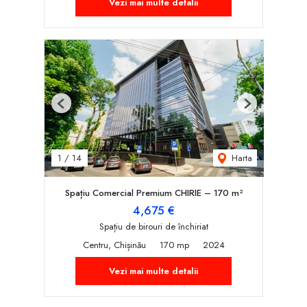
Vezi mai multe detalii
Previous
Next
Harta
1
/
14
Spațiu Comercial Premium CHIRIE – 170 m²
4,675 €
Spațiu de birouri de închiriat
Centru, Chișinău
170 mp
2024
Vezi mai multe detalii