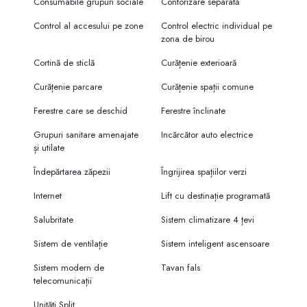
Consumabile grupuri sociale
Contorizare separată
Control al accesului pe zone
Control electric individual pe
zona de birou
Cortină de sticlă
Curățenie exterioară
Curățenie parcare
Curățenie spații comune
Ferestre care se deschid
Ferestre înclinate
Grupuri sanitare amenajate
Incărcător auto electrice
și utilate
Îndepărtarea zăpezii
Îngrijirea spațiilor verzi
Internet
Lift cu destinație programată
Salubritate
Sistem climatizare 4 țevi
Sistem de ventilație
Sistem inteligent ascensoare
Sistem modern de
Tavan fals
telecomunicații
Unități Split