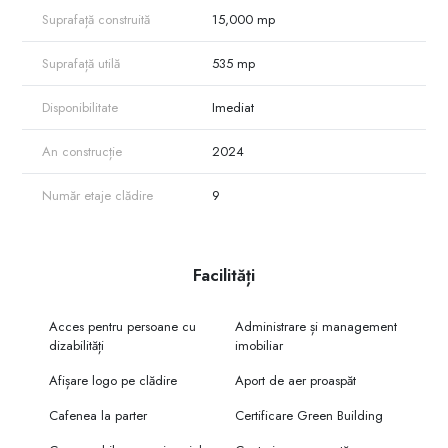
-3 ascensoare;
Suprafață construită
15,000 mp
-5 săli de conferințe cu o capacitate de până la 300 de persoane
-parcări multietajate 250+ locuri de parcare
Suprafață utilă
535 mp
-geamuri panoramice;
-zonă comercială la parter.
-Preț spații birouri 20 Euro/m.p., spații comerciale 30 Euro/m.p., TVA și
Disponibilitate
Imediat
mentenanța nu sunt incluse în preț.
Această proprietate reprezintă o oportunitate unică pentru investitorii sau
An construcție
2024
antreprenorii care doresc să își dezvolte afacerea într-un mediu atractiv
și versatil.
Număr etaje clădire
9
Pentru mai multe informații sau pentru a programa o vizionare, vă
rugăm să ne contactați la telefon sau pe email.
Tel. 079000321
Facilități
Acces pentru persoane cu
Administrare și management
dizabilități
imobiliar
Afișare logo pe clădire
Aport de aer proaspăt
Cafenea la parter
Certificare Green Building