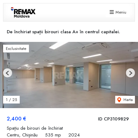
Meniu
De închiriat spații birouri clasa A+ în centrul capitalei.
Exclusivitate
Previous
Next
Harta
1
/
25
2,400 €
ID CP3109829
Spațiu de birouri de închiriat
Centru, Chișinău
535 mp
2024