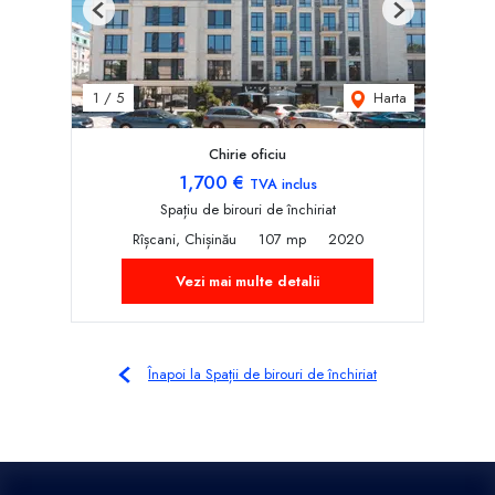
Previous
Next
Harta
1
/
5
Chirie oficiu
1,700 €
TVA inclus
Spațiu de birouri de închiriat
Rîșcani, Chișinău
107 mp
2020
Vezi mai multe detalii
Înapoi la Spații de birouri de închiriat