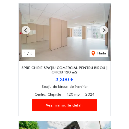
Previous
Next
Harta
1
/
5
SPRE CHIRIE SPAȚIU COMERCIAL PENTRU BIROU |
OFICIU 120 m2
3,300 €
Spațiu de birouri de închiriat
Centru, Chișinău
120 mp
2024
Vezi mai multe detalii