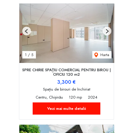
Previous
Next
Harta
1
/
5
SPRE CHIRIE SPAȚIU COMERCIAL PENTRU BIROU |
OFICIU 120 m2
3,300 €
Spațiu de birouri de închiriat
Centru, Chișinău
120 mp
2024
Vezi mai multe detalii