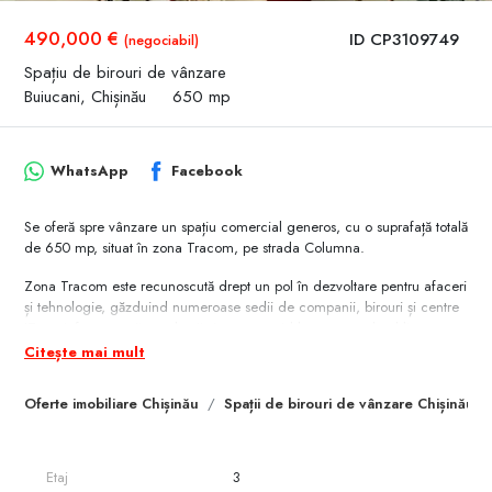
490,000 €
ID CP3109749
(negociabil)
Spațiu de birouri de vânzare
Buiucani, Chișinău
650 mp
WhatsApp
Facebook
Se oferă spre vânzare un spațiu comercial generos, cu o suprafață totală
de 650 mp, situat în zona Tracom, pe strada Columna.
Zona Tracom este recunoscută drept un pol în dezvoltare pentru afaceri
și tehnologie, găzduind numeroase sedii de companii, birouri și centre
IT, cu infrastructură excelentă și acces rapid la transportul public.
Citește mai mult
Compartimentare:
- 2 spații open space — flexibile, adaptabile oricărui tip de activitate
Oferte imobiliare Chișinău
Spații de birouri de vânzare Chișinău
comercială sau de birouri
- 2 blocuri sanitare
Dotări și finisaje:
Etaj
3
✔️ Toate comunicațiile conectate