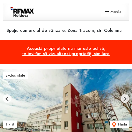
Meniu
Spațiu comercial de vânzare, Zona Tracom, str. Columna
Această proprietate nu mai este activă,
te invităm să vizualizezi proprietăți similare
Exclusivitate
Previous
Next
Harta
1
/
8