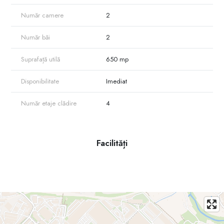
✔️ Finisaje de tip euro (reparație recentă, modernă)
Număr camere
2
✔️ Amplasare la prima linie (vizibilitate excelentă)
✔️ Parcare deschisă disponibilă
Număr băi
2
Destinație ideală:
Datorită amplasării în zona Tracom și configurației sale versatile, spațiul
Suprafață utilă
650 mp
este pretabil pentru:
-birouri moderne
Disponibilitate
Imediat
- call center
- companii IT și tech
- alte activități comerciale ce necesită suprafețe mari și accesibilitate
Număr etaje clădire
4
Vecinătăți și facilități:
Imobilul se află în imediata apropiere de parc, grădiniță, școală, piață,
cafenele, bancă și farmacii. Transportul public este disponibil spre orice
Facilități
direcție a orașului, asigurând o conectivitate excelentă.