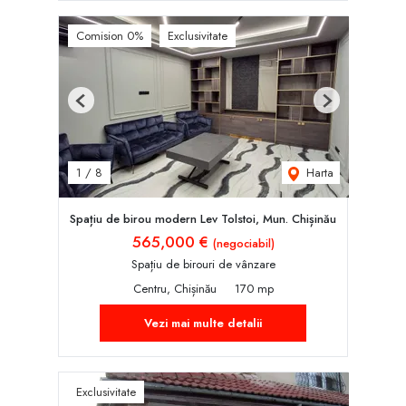
Comision 0%
Exclusivitate
Previous
Next
Harta
1
/
8
Spațiu de birou modern Lev Tolstoi, Mun. Chișinău
565,000 €
(negociabil)
Spațiu de birouri de vânzare
Centru, Chișinău
170 mp
Vezi mai multe detalii
Exclusivitate