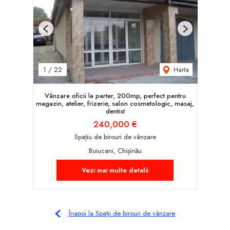
Previous
Next
Harta
1
/
22
Vânzare oficii la parter, 200mp, perfect pentru
magazin, atelier, frizerie, salon cosmetologic, masaj,
dentist
240,000 €
Spațiu de birouri de vânzare
Buiucani, Chișinău
Vezi mai multe detalii
Înapoi la Spații de birouri de vânzare