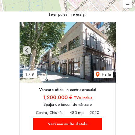
Te-ar putea interesa și:
Previous
Next
Harta
1
/
9
Vanzare oficiu in centru orasului
1,200,000 €
TVA inclus
Spațiu de birouri de vânzare
Centru, Chișinău
480 mp
2020
Vezi mai multe detalii