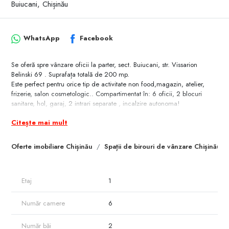
Buiucani, Chișinău
WhatsApp
Facebook
Se oferă spre vânzare oficii la parter, sect. Buiucani, str. Vissarion
Belinski 69 . Suprafața totală de 200 mp.
Este perfect pentru orice tip de activitate non food,magazin, atelier,
frizerie, salon cosmetologic.. Compartimentat în: 6 oficii, 2 blocuri
sanitare, hol, garaj, 2 intrari separate , incalzire autonoma!
​Dotări și finisaje:​ * Toate comunicațiile * Euroreparație * Geamuri
Citește mai mult
termopan * Încălzire autonomă În apropiere: parc, grădiniță, magazine,
spital, școală, farmacie, bancă, oficii, blocuri locative, etc.!Zonă de
parc cu infrastructură dezvoltată cu flux intens de pietoni.
Oferte imobiliare Chișinău
Spații de birouri de vânzare Chișinău
Etaj
1
Număr camere
6
Număr băi
2