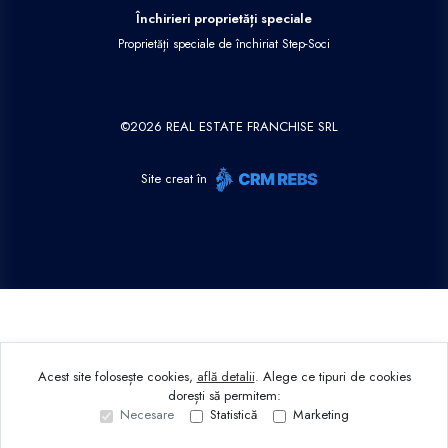
Închirieri proprietăți speciale
Proprietăți speciale de închiriat Step-Soci
©
2026
REAL ESTATE FRANCHISE SRL
Site creat în
Acest site folosește cookies,
află detalii
.
Alege ce tipuri de cookies
dorești să permitem:
Necesare
Statistică
Marketing