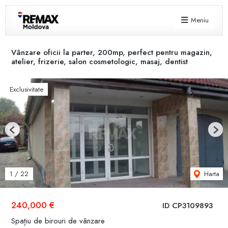
Meniu
Vânzare oficii la parter, 200mp, perfect pentru magazin,
atelier, frizerie, salon cosmetologic, masaj, dentist
Exclusivitate
Previous
Next
Harta
1
/
22
240,000 €
ID CP3109893
Spațiu de birouri de vânzare