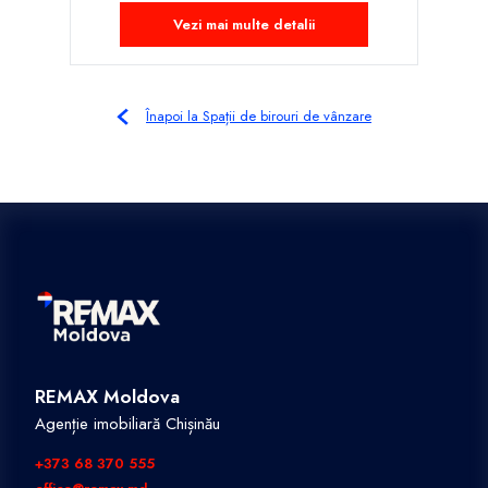
Vezi mai multe detalii
Înapoi la Spații de birouri de vânzare
REMAX Moldova
Agenție imobiliară Chișinău
+373 68 370 555