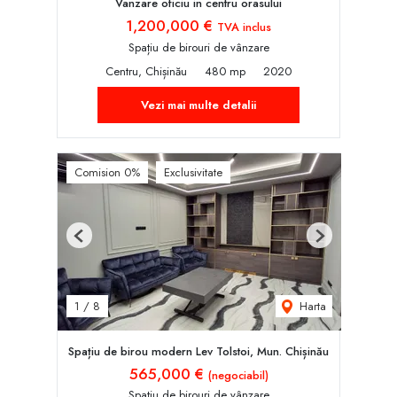
Vanzare oficiu in centru orasului
1,200,000 €
TVA inclus
Spațiu de birouri de vânzare
Centru, Chișinău
480 mp
2020
Vezi mai multe detalii
Comision 0%
Exclusivitate
Previous
Next
Harta
1
/
8
Spațiu de birou modern Lev Tolstoi, Mun. Chișinău
565,000 €
(negociabil)
Spațiu de birouri de vânzare