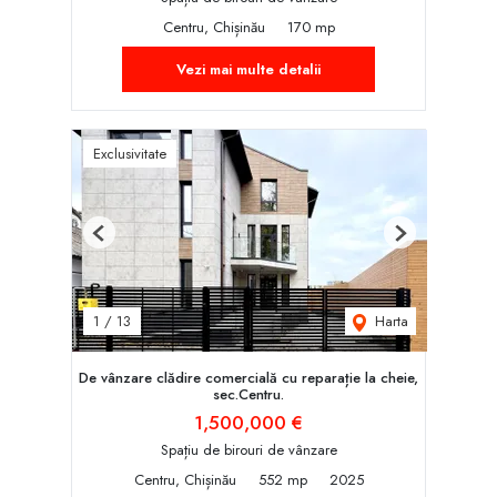
Centru, Chișinău
170 mp
Vezi mai multe detalii
Exclusivitate
Previous
Next
Harta
1
/
13
De vânzare clădire comercială cu reparație la cheie,
sec.Centru.
1,500,000 €
Spațiu de birouri de vânzare
Centru, Chișinău
552 mp
2025