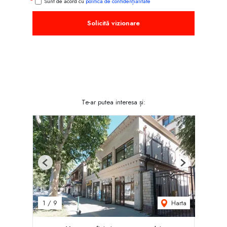
Sunt de acord cu
politica de confidențialitate
Solicită vizionare
Te-ar putea interesa și:
Previous
Next
Harta
1
/
9