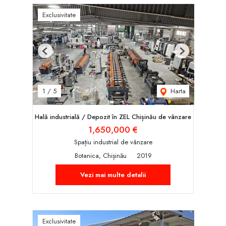
Exclusivitate
Previous
Next
Harta
1
/
5
Hală industrială / Depozit în ZEL Chișinău de vânzare
1,650,000 €
Spațiu industrial de vânzare
Botanica, Chișinău
2019
Vezi mai multe detalii
Exclusivitate