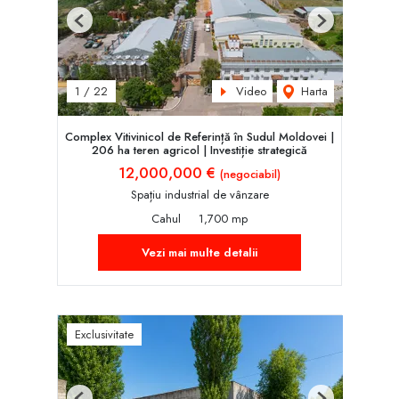
Previous
Next
Video
Harta
1
/
22
Complex Vitivinicol de Referință în Sudul Moldovei |
206 ha teren agricol | Investiție strategică
12,000,000 €
(negociabil)
Spațiu industrial de vânzare
Cahul
1,700 mp
Vezi mai multe detalii
Exclusivitate