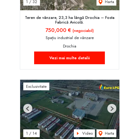
Harta
1
/
32
Teren de vânzare, 23,3 ha lângă Drochia – Fosta
Fabrică Avicolă.
750,000 €
(negociabil)
Spațiu industrial de vânzare
Drochia
Vezi mai multe detalii
Exclusivitate
Previous
Next
Video
Harta
1
/
14