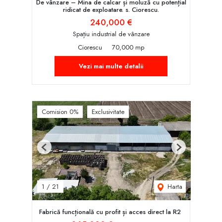
De vânzare – Mina de calcar și moluză cu potențial
ridicat de exploatare. s. Ciorescu.
240,000 €
Spațiu industrial de vânzare
Ciorescu
70,000 mp
Vezi mai multe detalii
Comision 0%
Exclusivitate
Previous
Next
Harta
1
/
21
Fabrică funcțională cu profit și acces direct la R2