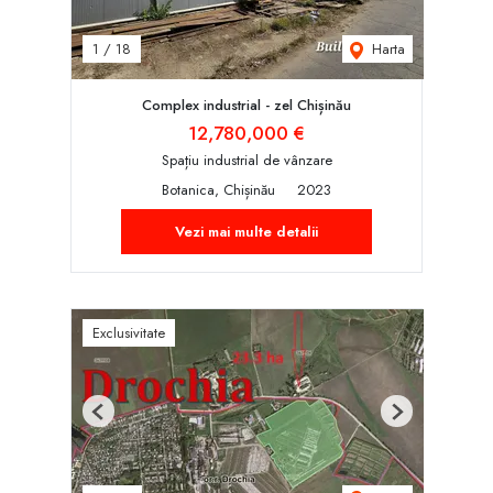
Harta
1
/
18
Complex industrial - zel Chișinău
12,780,000 €
Spațiu industrial de vânzare
Botanica, Chișinău
2023
Vezi mai multe detalii
Exclusivitate
Previous
Next