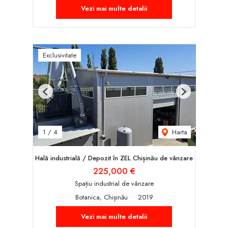
Vezi mai multe detalii
Exclusivitate
Previous
Next
Harta
1
/
4
Hală industrială / Depozit în ZEL Chișinău de vânzare
225,000 €
Spațiu industrial de vânzare
Botanica, Chișinău
2019
Vezi mai multe detalii