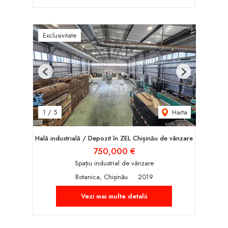
Exclusivitate
Previous
Next
Harta
1
/
5
Hală industrială / Depozit în ZEL Chișinău de vânzare
750,000 €
Spațiu industrial de vânzare
Botanica, Chișinău
2019
Vezi mai multe detalii