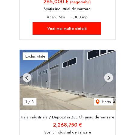
265,000 €
(negociabil)
Spațiu industrial de vânzare
Anenii Noi
1,300 mp
Vezi mai multe detalii
Exclusivitate
Previous
Next
Harta
1
/
3
Hală industrială / Depozit în ZEL Chișinău de vânzare
2,268,750 €
Spațiu industrial de vânzare