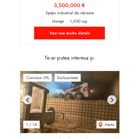
3,500,000 €
Spațiu industrial de vânzare
Horești
1,950 mp
Vezi mai multe detalii
Te-ar putea interesa și:
Comision 0%
Exclusivitate
Previous
Next
Harta
1
/
14