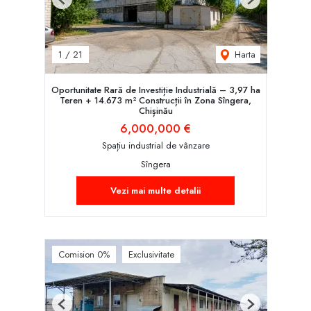
Previous
Next
Harta
1
/
21
Oportunitate Rară de Investiție Industrială – 3,97 ha
Teren + 14.673 m² Construcții în Zona Sîngera,
Chișinău
6,000,000 €
Spațiu industrial de vânzare
Sîngera
Vezi mai multe detalii
Comision 0%
Exclusivitate
Previous
Next