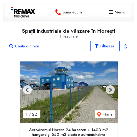
Sună acum
Meniu
Spații industriale de vânzare în Horești
1 rezultate
Caută din nou
Filtrează
Previous
Next
Harta
1
/
22
Aerodromul Horesti 24 ha teren + 1400 m2
hangare și 550 m2 cladire administrativa