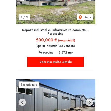
Harta
1
/
3
Depozit industrial cu infrastructură completă –
Peresecina
500,000 €
(negociabil)
Spațiu industrial de vânzare
Peresecina
2,272 mp
Vezi mai multe detalii
Exclusivitate
Previous
Next