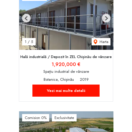
Previous
Next
Harta
1
/
5
Hală industrială / Depozit în ZEL Chișinău de vânzare
1,920,000 €
Spațiu industrial de vânzare
Botanica, Chișinău
2019
Vezi mai multe detalii
Comision 0%
Exclusivitate