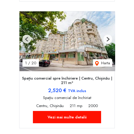
Previous
Next
Harta
1
/
20
Spațiu comercial spre închiriere | Centru, Chișinău |
211 m²
2,520 €
TVA inclus
Spațiu comercial de închiriat
Centru, Chișinău
211 mp
2000
Vezi mai multe detalii