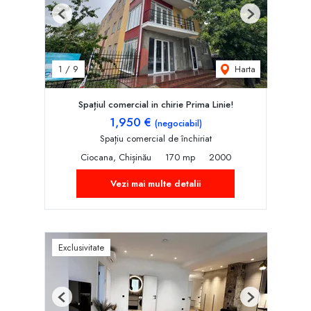
Previous
Next
Harta
1
/
9
Spațiul comercial in chirie Prima Linie!
1,950 €
(negociabil)
Spațiu comercial de închiriat
Ciocana, Chișinău
170 mp
2000
Vezi mai multe detalii
Exclusivitate
Previous
Next