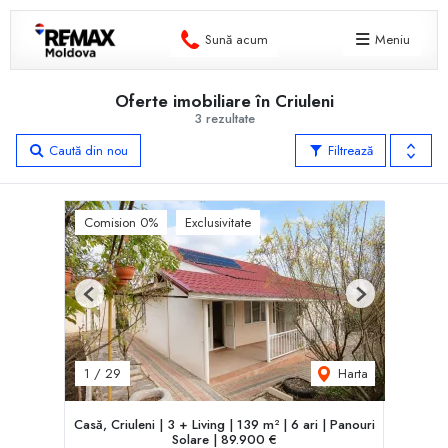
Sună acum
Meniu
Oferte imobiliare în Criuleni
3 rezultate
Caută din nou
Filtrează
Comision 0%
Exclusivitate
Previous
Next
Harta
1
/
29
Casă, Criuleni | 3 + Living | 139 m² | 6 ari | Panouri
Solare | 89.900 €