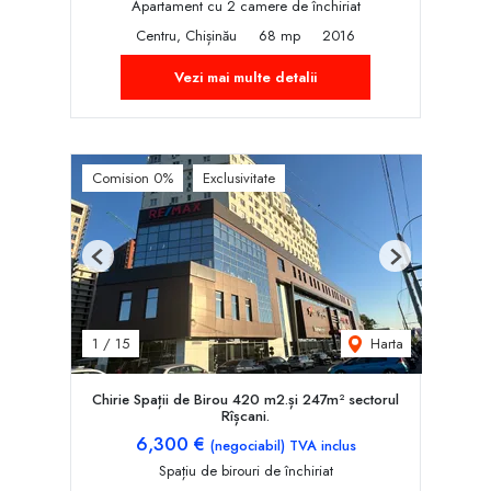
Apartament cu 2 camere de închiriat
Centru, Chișinău
68 mp
2016
Vezi mai multe detalii
Comision 0%
Exclusivitate
Previous
Next
Harta
1
/
15
Chirie Spații de Birou 420 m2.și 247m² sectorul
Rîșcani.
6,300 €
(negociabil) TVA inclus
Spațiu de birouri de închiriat