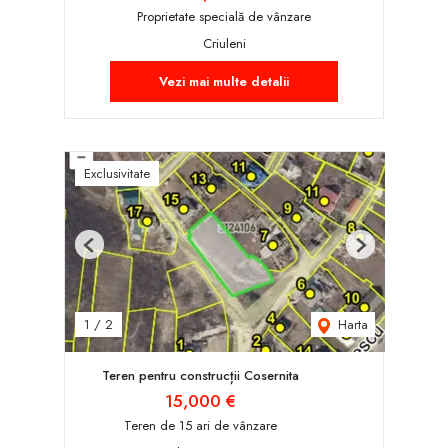
Proprietate specială de vânzare
Criuleni
Vezi mai multe detalii
Exclusivitate
Previous
Next
Harta
1
/
2
Teren pentru construcții Cosernita
15,000 €
Teren de 15 ari de vânzare