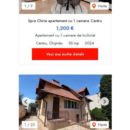
Harta
1
/
9
Spre Chirie apartament cu 1 camere. Centru
1,200 €
Apartament cu 1 camere de închiriat
Centru, Chișinău
55 mp
2024
Vezi mai multe detalii
Previous
Next
Harta
1
/
23