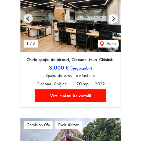
Previous
Next
Harta
1
/
5
Chirie spațiu de birouri, Ciocana, Mun. Chișinău
3,000 €
(negociabil)
Spațiu de birouri de închiriat
Ciocana, Chișinău
170 mp
2022
Vezi mai multe detalii
Comision 0%
Exclusivitate