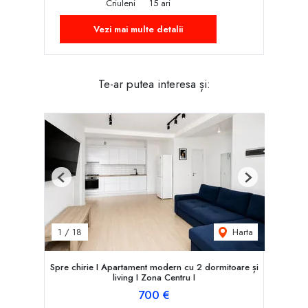
Criuleni
15 ari
Vezi mai multe detalii
Te-ar putea interesa și:
Previous
Next
Harta
1
/
18
Spre chirie I Apartament modern cu 2 dormitoare și
living I Zona Centru I
700 €