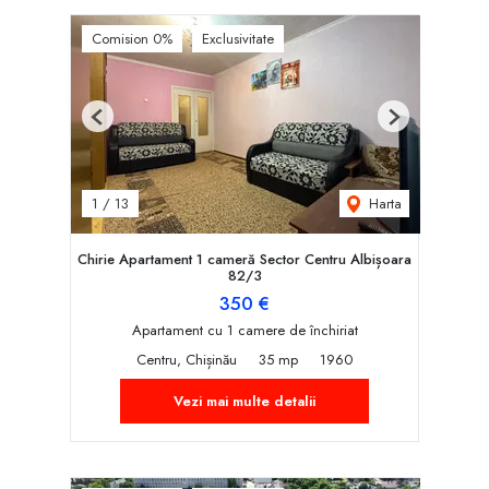
Comision 0%
Exclusivitate
Previous
Next
Harta
1
/
13
Chirie Apartament 1 cameră Sector Centru Albișoara
82/3
350 €
Apartament cu 1 camere de închiriat
Centru, Chișinău
35 mp
1960
Vezi mai multe detalii