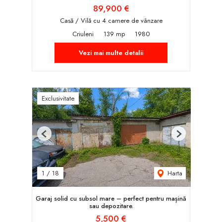
89,900 €
Casă / Vilă cu 4 camere de vânzare
Criuleni
139 mp
1980
Vezi mai multe detalii
Exclusivitate
Previous
Next
Harta
1
/
18
Garaj solid cu subsol mare – perfect pentru mașină
sau depozitare.
5,500 €