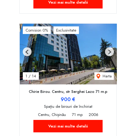
Vezi mai multe detalii
Comision 0%
Exclusivitate
Previous
Next
Harta
1
/
14
Chirie Birou. Centru, str Serghei Lazo 71 m.p
900 €
Spațiu de birouri de închiriat
Centru, Chișinău
71 mp
2006
Vezi mai multe detalii