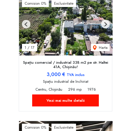
Comision 0%
Exclusivitate
Previous
Next
Harta
1
/
17
Spațiu comercial / industrial 338 m2 pe str. Haltei
41A, Chișinău!
3,000 €
TVA inclus
Spațiu industrial de închiriat
Centru, Chișinău
296 mp
1976
Vezi mai multe detalii
Comision 0%
Exclusivitate