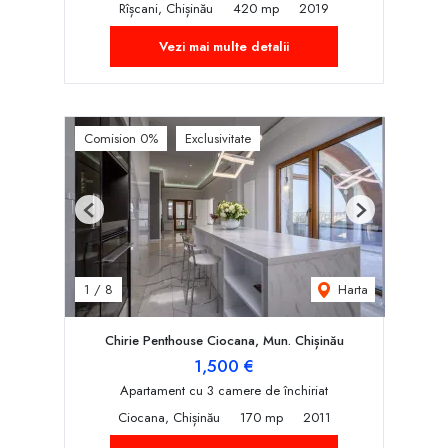
Rîșcani, Chișinău
420 mp
2019
Vezi mai multe detalii
Comision 0%
Exclusivitate
Previous
Next
Harta
1
/
8
Chirie Penthouse Ciocana, Mun. Chișinău
1,500 €
Apartament cu 3 camere de închiriat
Ciocana, Chișinău
170 mp
2011