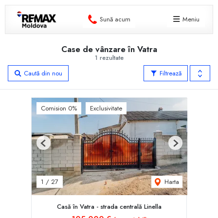
Sună acum
Meniu
Case de vânzare în Vatra
1 rezultate
Caută din nou
Filtrează
Comision 0%
Exclusivitate
Previous
Next
Harta
1
/
27
Casă în Vatra - strada centrală Linella