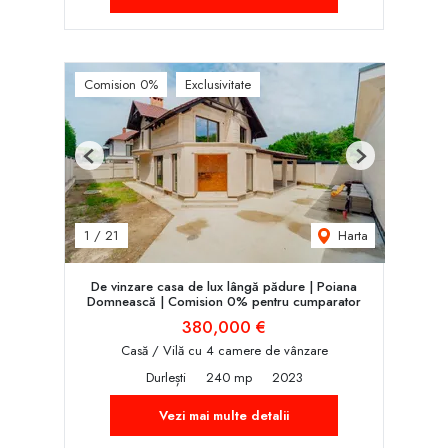
Comision 0%
Exclusivitate
Previous
Next
Harta
1
/
21
De vinzare casa de lux lângă pădure | Poiana
Domnească | Comision 0% pentru cumparator
380,000 €
Casă / Vilă cu 4 camere de vânzare
Durlești
240 mp
2023
Vezi mai multe detalii