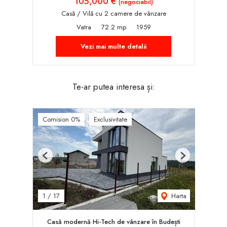
105,000 €
(negociabil)
Casă / Vilă cu 2 camere de vânzare
Vatra
72.2 mp
1959
Vezi mai multe detalii
Te-ar putea interesa și:
Comision 0%
Exclusivitate
Previous
Next
Harta
1
/
17
Casă modernă Hi-Tech de vânzare în Budești