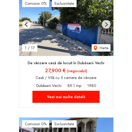
Comision 0%
Exclusivitate
Previous
Next
Harta
1
/
17
De vânzare casă de locuit în Dubăsarii Vechi
27,900 €
(negociabil)
Casă / Vilă cu 5 camere de vânzare
Dubăsarii Vechi
89.1 mp
1980
Vezi mai multe detalii
Comision 0%
Exclusivitate