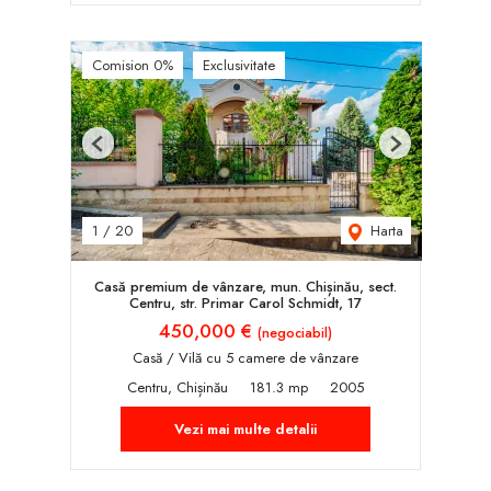
Comision 0%
Exclusivitate
Previous
Next
Harta
1
/
20
Casă premium de vânzare, mun. Chișinău, sect.
Centru, str. Primar Carol Schmidt, 17
450,000 €
(negociabil)
Casă / Vilă cu 5 camere de vânzare
Centru, Chișinău
181.3 mp
2005
Vezi mai multe detalii