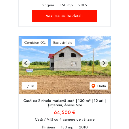
Sîngera
160 mp
2009
Vezi mai multe detalii
Comision 0%
Exclusivitate
Previous
Next
Harta
1
/
16
Casă cu 2 nivele -variantă sură | 130 m² | 12 ari |
Țînțăreni, Anenii Noi
64,500 €
Casă / Vilă cu 4 camere de vânzare
Țînțăreni
130 mp
2010