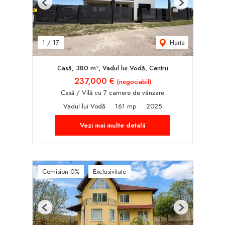
Previous
Next
Harta
1
/
17
Casă, 380 m², Vadul lui Vodă, Centru
237,000 €
(negociabil)
Casă / Vilă cu 7 camere de vânzare
Vadul lui Vodă
161 mp
2025
Vezi mai multe detalii
Comision 0%
Exclusivitate
Previous
Next