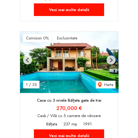
Vezi mai multe detalii
Comision 0%
Exclusivitate
Previous
Next
Harta
1
/
35
Casa cu 3 nivele Bălțata gata de trai
270,000 €
Casă / Vilă cu 5 camere de vânzare
Bălțata
237 mp
1991
Vezi mai multe detalii