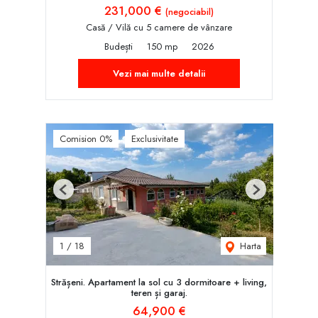
231,000 €
(negociabil)
Casă / Vilă cu 5 camere de vânzare
Budești
150 mp
2026
Vezi mai multe detalii
Comision 0%
Exclusivitate
Previous
Next
Harta
1
/
18
Strășeni. Apartament la sol cu 3 dormitoare + living,
teren și garaj.
64,900 €