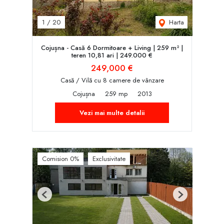
Harta
1
/
20
Cojușna - Casă 6 Dormitoare + Living | 259 m² |
teren 10,81 ari | 249.000 €
249,000 €
Casă / Vilă cu 8 camere de vânzare
Cojușna
259 mp
2013
Vezi mai multe detalii
Comision 0%
Exclusivitate
Previous
Next