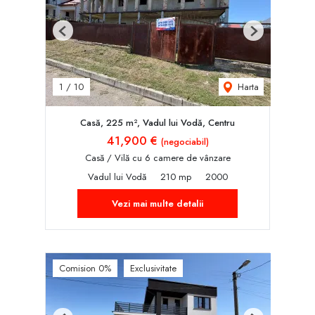
Previous
Next
Harta
1
/
10
Casă, 225 m², Vadul lui Vodă, Centru
41,900 €
(negociabil)
Casă / Vilă cu 6 camere de vânzare
Vadul lui Vodă
210 mp
2000
Vezi mai multe detalii
Comision 0%
Exclusivitate