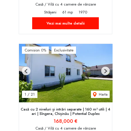
Casă / Vilă cu 4 camere de vânzare
Strășeni
61 mp
1970
Vezi mai multe detalii
Comision 0%
Exclusivitate
Previous
Next
Harta
1
/
21
Casă cu 2 niveluri și intrări separate | 160 m² utili | 4
ari | Sîngera, Chișinău | Potent‌ial Duplex
168,000 €
Casă / Vilă cu 4 camere de vânzare