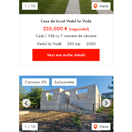
Harta
1
/
10
Casa de locuit Vadul lui Voda
235,000 €
(negociabil)
Casă / Vilă cu 7 camere de vânzare
Vadul lui Vodă
330 mp
2020
Vezi mai multe detalii
Comision 0%
Exclusivitate
Previous
Next
Harta
1
/
10