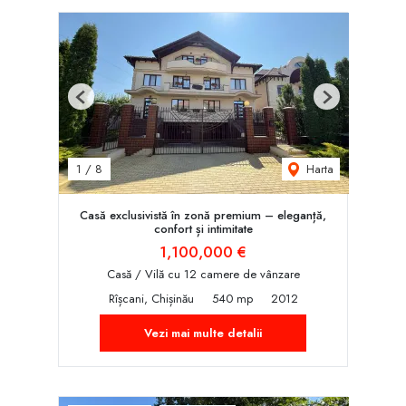
Previous
Next
Harta
1
/
8
Casă exclusivistă în zonă premium – eleganță,
confort și intimitate
1,100,000 €
Casă / Vilă cu 12 camere de vânzare
Rîșcani, Chișinău
540 mp
2012
Vezi mai multe detalii