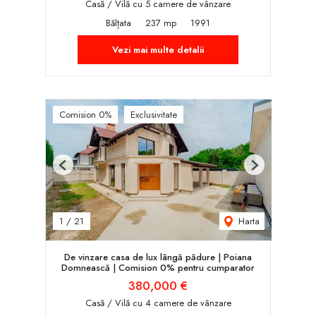
Casă / Vilă cu 5 camere de vânzare
Bălțata
237 mp
1991
Vezi mai multe detalii
Comision 0%
Exclusivitate
Previous
Next
Harta
1
/
21
De vinzare casa de lux lângă pădure | Poiana
Domnească | Comision 0% pentru cumparator
380,000 €
Casă / Vilă cu 4 camere de vânzare