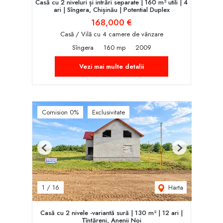
Casă cu 2 niveluri și intrări separate | 160 m² utili | 4
ari | Sîngera, Chișinău | Potent‌ial Duplex
168,000 €
Casă / Vilă cu 4 camere de vânzare
Sîngera
160 mp
2009
Vezi mai multe detalii
Comision 0%
Exclusivitate
Previous
Next
Harta
1
/
16
Casă cu 2 nivele -variantă sură | 130 m² | 12 ari |
Țînțăreni, Anenii Noi