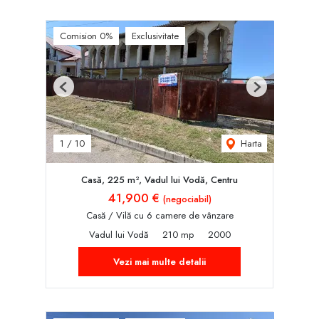
Comision 0%
Exclusivitate
Previous
Next
Harta
1
/
10
Casă, 225 m², Vadul lui Vodă, Centru
41,900 €
(negociabil)
Casă / Vilă cu 6 camere de vânzare
Vadul lui Vodă
210 mp
2000
Vezi mai multe detalii