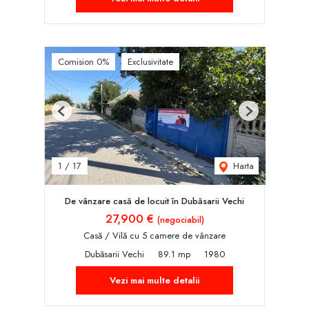
Comision 0%
Exclusivitate
Previous
Next
Harta
1
/
17
De vânzare casă de locuit în Dubăsarii Vechi
27,900 €
(negociabil)
Casă / Vilă cu 5 camere de vânzare
Dubăsarii Vechi
89.1 mp
1980
Vezi mai multe detalii