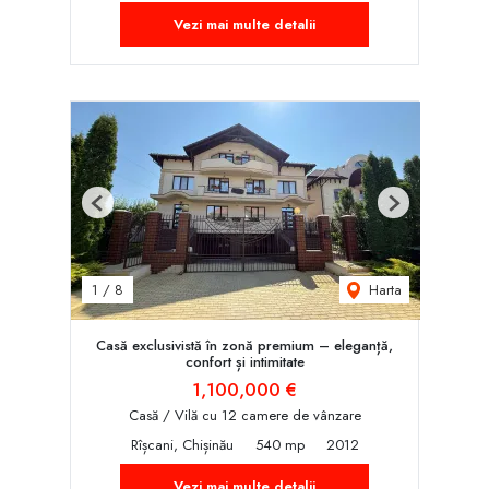
Vezi mai multe detalii
Previous
Next
Harta
1
/
8
Casă exclusivistă în zonă premium – eleganță,
confort și intimitate
1,100,000 €
Casă / Vilă cu 12 camere de vânzare
Rîșcani, Chișinău
540 mp
2012
Vezi mai multe detalii