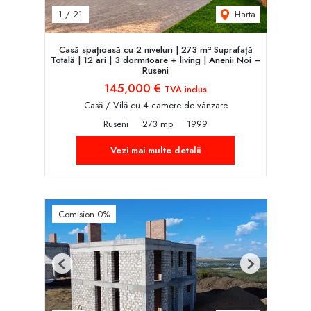
Harta
1
/
21
Casă spațioasă cu 2 niveluri | 273 m² Suprafață
Totală | 12 ari | 3 dormitoare + living | Anenii Noi –
Ruseni
145,000 €
TVA inclus
Casă / Vilă cu 4 camere de vânzare
Ruseni
273 mp
1999
Vezi mai multe detalii
Comision 0%
Previous
Next