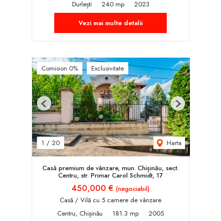
Durlești
240 mp
2023
Vezi mai multe detalii
Comision 0%
Exclusivitate
Previous
Next
Harta
1
/
20
Casă premium de vânzare, mun. Chișinău, sect.
Centru, str. Primar Carol Schmidt, 17
450,000 €
(negociabil)
Casă / Vilă cu 5 camere de vânzare
Centru, Chișinău
181.3 mp
2005