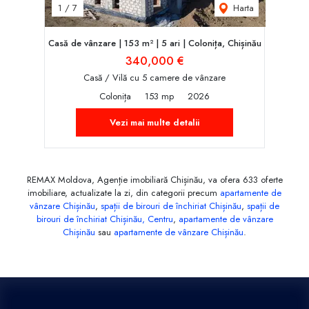
Harta
1
/
7
Casă de vânzare | 153 m² | 5 ari | Colonița, Chișinău
340,000 €
Casă / Vilă cu 5 camere de vânzare
Colonița
153 mp
2026
Vezi mai multe detalii
REMAX Moldova, Agenție imobiliară Chișinău, va ofera 633 oferte
imobiliare, actualizate la zi, din categorii precum
apartamente de
vânzare Chișinău
,
spații de birouri de închiriat Chișinău
,
spații de
birouri de închiriat Chișinău, Centru
,
apartamente de vânzare
Chișinău
sau
apartamente de vânzare Chișinău
.