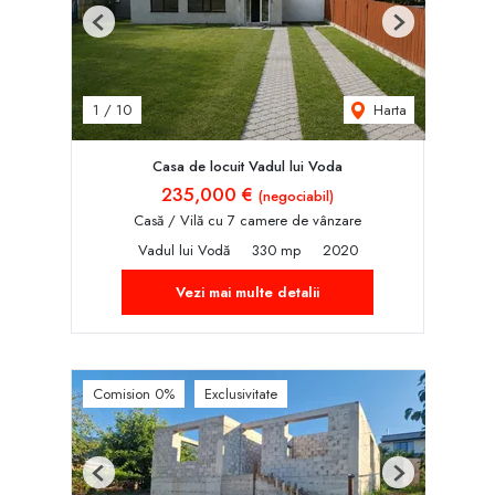
Previous
Next
Harta
1
/
10
Casa de locuit Vadul lui Voda
235,000 €
(negociabil)
Casă / Vilă cu 7 camere de vânzare
Vadul lui Vodă
330 mp
2020
Vezi mai multe detalii
Comision 0%
Exclusivitate
Previous
Next