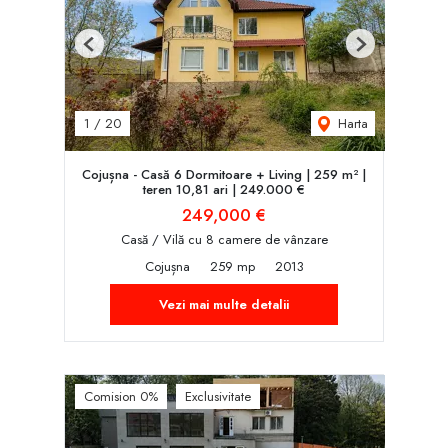
Previous
Next
Harta
1
/
20
Cojușna - Casă 6 Dormitoare + Living | 259 m² |
teren 10,81 ari | 249.000 €
249,000 €
Casă / Vilă cu 8 camere de vânzare
Cojușna
259 mp
2013
Vezi mai multe detalii
Comision 0%
Exclusivitate