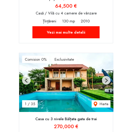
64,500 €
Casă / Vilă cu 4 camere de vânzare
Țînțăreni
130 mp
2010
Vezi mai multe detalii
Comision 0%
Exclusivitate
Previous
Next
Harta
1
/
35
Casa cu 3 nivele Bălțata gata de trai
270,000 €