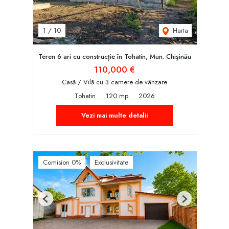
Harta
1
/
10
Teren 6 ari cu construcție în Tohatin, Mun. Chișinău
110,000 €
Casă / Vilă cu 3 camere de vânzare
Tohatin
120 mp
2026
Vezi mai multe detalii
Comision 0%
Exclusivitate
Previous
Next