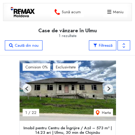
Sună acum
Meniu
Case de vânzare în Ulmu
1 rezultate
Caută din nou
Filtrează
Comision 0%
Exclusivitate
Previous
Next
Harta
1
/
22
Imobil pentru Centru de Îngrijire / Azil – 573 m² |
14.23 ari | Ulmu, 30 min de Chișinău