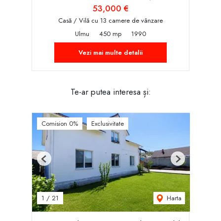
53,000 €
Casă / Vilă cu 13 camere de vânzare
Ulmu
450 mp
1990
Vezi mai multe detalii
Te-ar putea interesa și:
Comision 0%
Exclusivitate
Previous
Next
Harta
1
/
21