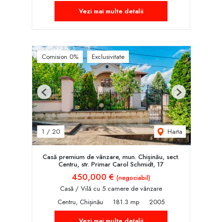
Vezi mai multe detalii
Comision 0%
Exclusivitate
Previous
Next
Harta
1
/
20
Casă premium de vânzare, mun. Chișinău, sect.
Centru, str. Primar Carol Schmidt, 17
450,000 €
(negociabil)
Casă / Vilă cu 5 camere de vânzare
Centru, Chișinău
181.3 mp
2005
Vezi mai multe detalii