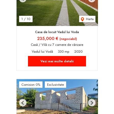
Previous
Next
Harta
1
/
10
Casa de locuit Vadul lui Voda
235,000 €
(negociabil)
Casă / Vilă cu 7 camere de vânzare
Vadul lui Vodă
330 mp
2020
Vezi mai multe detalii
Comision 0%
Exclusivitate
Previous
Next