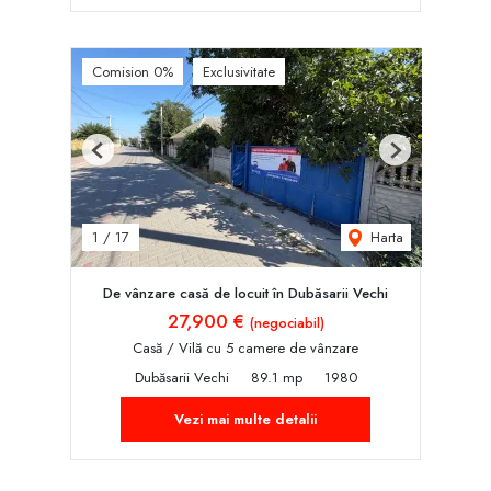
Comision 0%
Exclusivitate
Previous
Next
Harta
1
/
17
De vânzare casă de locuit în Dubăsarii Vechi
27,900 €
(negociabil)
Casă / Vilă cu 5 camere de vânzare
Dubăsarii Vechi
89.1 mp
1980
Vezi mai multe detalii