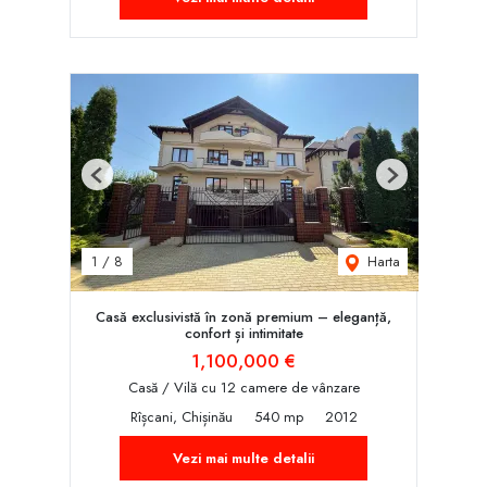
Previous
Next
Harta
1
/
8
Casă exclusivistă în zonă premium – eleganță,
confort și intimitate
1,100,000 €
Casă / Vilă cu 12 camere de vânzare
Rîșcani, Chișinău
540 mp
2012
Vezi mai multe detalii