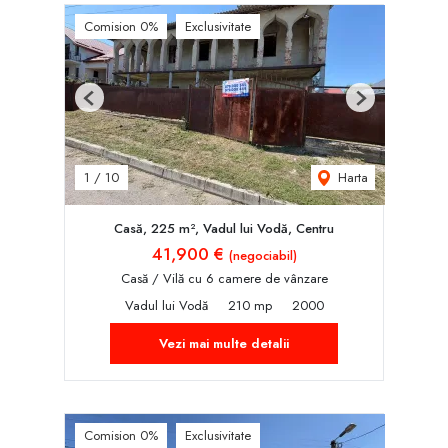
Comision 0%
Exclusivitate
Previous
Next
Harta
1
/
10
Casă, 225 m², Vadul lui Vodă, Centru
41,900 €
(negociabil)
Casă / Vilă cu 6 camere de vânzare
Vadul lui Vodă
210 mp
2000
Vezi mai multe detalii
Comision 0%
Exclusivitate