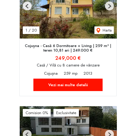
Previous
Next
Harta
1
/
20
Cojușna - Casă 6 Dormitoare + Living | 259 m² |
teren 10,81 ari | 249.000 €
249,000 €
Casă / Vilă cu 8 camere de vânzare
Cojușna
259 mp
2013
Vezi mai multe detalii
Comision 0%
Exclusivitate