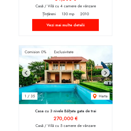
Casă / Vilă cu 4 camere de vânzare
Țînțăreni
130 mp
2010
Vezi mai multe detalii
Comision 0%
Exclusivitate
Previous
Next
Harta
1
/
35
Casa cu 3 nivele Bălțata gata de trai
270,000 €
Casă / Vilă cu 5 camere de vânzare