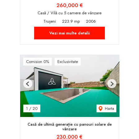
260,000 €
Casă / Vilă cu 5 camere de vânzare
Trușeni
223.9 mp
2006
Vezi mai multe detalii
Comision 0%
Exclusivitate
Previous
Next
Harta
1
/
20
Casă de ultimă generație cu panouri solare de
vânzare
230,000 €