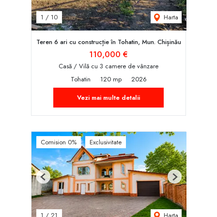
Harta
1
/
10
Teren 6 ari cu construcție în Tohatin, Mun. Chișinău
110,000 €
Casă / Vilă cu 3 camere de vânzare
Tohatin
120 mp
2026
Vezi mai multe detalii
Comision 0%
Exclusivitate
Previous
Next
Harta
1
/
21