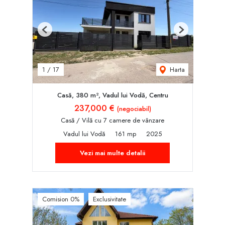
Previous
Next
Harta
1
/
17
Casă, 380 m², Vadul lui Vodă, Centru
237,000 €
(negociabil)
Casă / Vilă cu 7 camere de vânzare
Vadul lui Vodă
161 mp
2025
Vezi mai multe detalii
Comision 0%
Exclusivitate