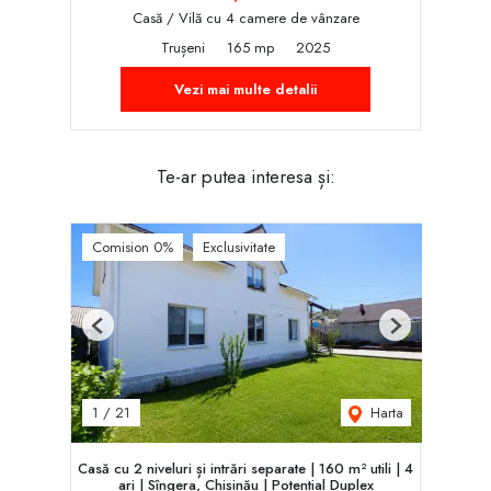
Casă / Vilă cu 4 camere de vânzare
Trușeni
165 mp
2025
Vezi mai multe detalii
Te-ar putea interesa și:
Comision 0%
Exclusivitate
Previous
Next
Harta
1
/
21
Casă cu 2 niveluri și intrări separate | 160 m² utili | 4
ari | Sîngera, Chișinău | Potent‌ial Duplex