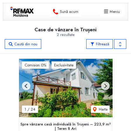
Sună acum
Meniu
Case de vânzare în Trușeni
2 rezultate
Caută din nou
Filtrează
Comision 0%
Exclusivitate
Previous
Next
Harta
1
/
24
Spre vânzare casă individuală în Trușeni – 223,9 m²
| Teren 8 Ari