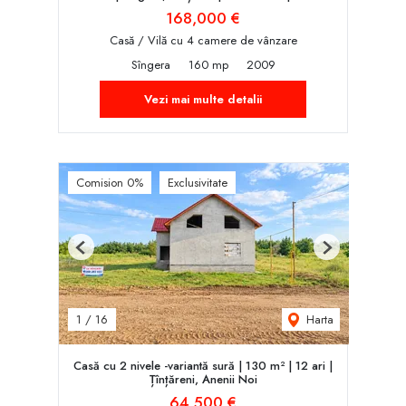
168,000 €
Casă / Vilă cu 4 camere de vânzare
Sîngera
160 mp
2009
Vezi mai multe detalii
Comision 0%
Exclusivitate
Previous
Next
Harta
1
/
16
Casă cu 2 nivele -variantă sură | 130 m² | 12 ari |
Țînțăreni, Anenii Noi
64,500 €