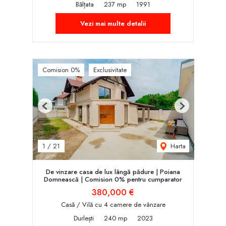
Bălțata
237 mp
1991
Vezi mai multe detalii
Comision 0%
Exclusivitate
Previous
Next
Harta
1
/
21
De vinzare casa de lux lângă pădure | Poiana
Domnească | Comision 0% pentru cumparator
380,000 €
Casă / Vilă cu 4 camere de vânzare
Durlești
240 mp
2023