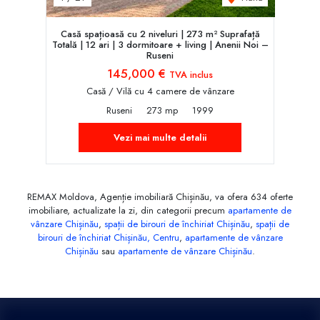
Casă spațioasă cu 2 niveluri | 273 m² Suprafață
Totală | 12 ari | 3 dormitoare + living | Anenii Noi –
Ruseni
145,000 €
TVA inclus
Casă / Vilă cu 4 camere de vânzare
Ruseni
273 mp
1999
Vezi mai multe detalii
REMAX Moldova, Agenție imobiliară Chișinău, va ofera 634 oferte
imobiliare, actualizate la zi, din categorii precum
apartamente de
vânzare Chișinău
,
spații de birouri de închiriat Chișinău
,
spații de
birouri de închiriat Chișinău, Centru
,
apartamente de vânzare
Chișinău
sau
apartamente de vânzare Chișinău
.