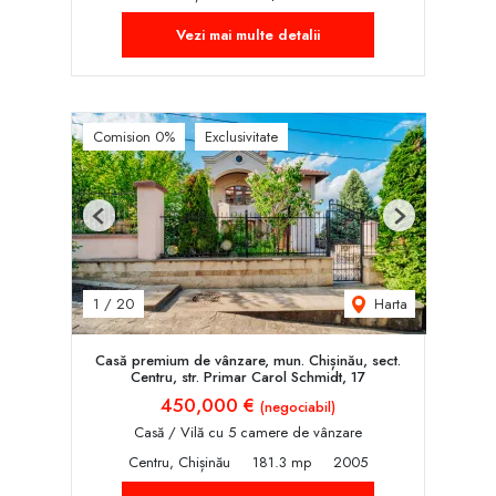
Vezi mai multe detalii
Comision 0%
Exclusivitate
Previous
Next
Harta
1
/
20
Casă premium de vânzare, mun. Chișinău, sect.
Centru, str. Primar Carol Schmidt, 17
450,000 €
(negociabil)
Casă / Vilă cu 5 camere de vânzare
Centru, Chișinău
181.3 mp
2005