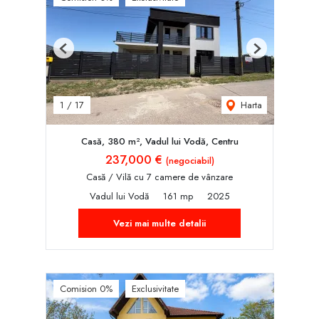
Previous
Next
Harta
1
/
17
Casă, 380 m², Vadul lui Vodă, Centru
237,000 €
(negociabil)
Casă / Vilă cu 7 camere de vânzare
Vadul lui Vodă
161 mp
2025
Vezi mai multe detalii
Comision 0%
Exclusivitate