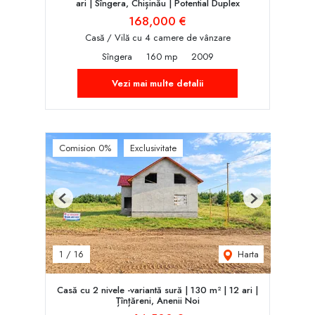
ari | Sîngera, Chișinău | Potent‌ial Duplex
168,000 €
Casă / Vilă cu 4 camere de vânzare
Sîngera
160 mp
2009
Vezi mai multe detalii
Comision 0%
Exclusivitate
Previous
Next
Harta
1
/
16
Casă cu 2 nivele -variantă sură | 130 m² | 12 ari |
Țînțăreni, Anenii Noi