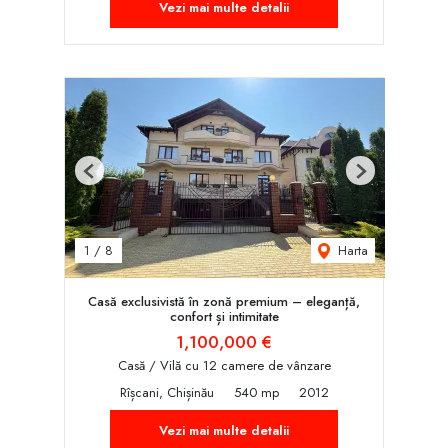
Vezi mai multe detalii
Previous
Next
Harta
1
/
8
Casă exclusivistă în zonă premium – eleganță,
confort și intimitate
1,100,000 €
Casă / Vilă cu 12 camere de vânzare
Rîșcani, Chișinău
540 mp
2012
Vezi mai multe detalii