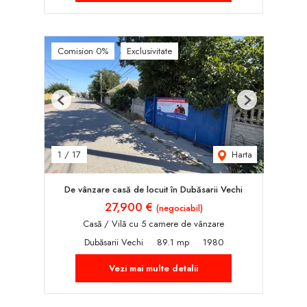
Comision 0%
Exclusivitate
Previous
Next
Harta
1
/
17
De vânzare casă de locuit în Dubăsarii Vechi
27,900 €
(negociabil)
Casă / Vilă cu 5 camere de vânzare
Dubăsarii Vechi
89.1 mp
1980
Vezi mai multe detalii