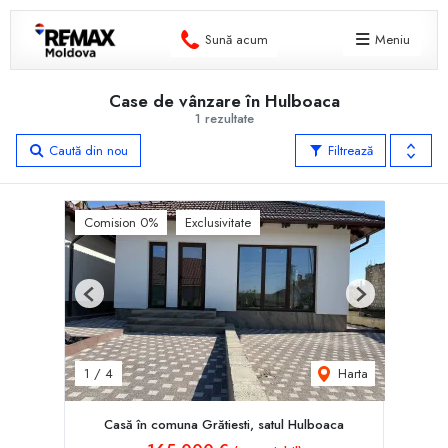
Sună acum
Meniu
Case de vânzare în Hulboaca
1 rezultate
Caută din nou
Filtrează
Comision 0%
Exclusivitate
Previous
Next
Harta
1
/
4
Casă în comuna Grătiesti, satul Hulboaca