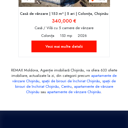
Casă de vânzare | 153 m² | 5 ari | Colonița, Chișinău
340,000 €
Casă / Vilă cu 5 camere de vânzare
Colonița
153 mp
2026
Vezi mai multe detalii
REMAX Moldova, Agenție imobiliară Chișinău, va ofera 633 oferte
imobiliare, actualizate la zi, din categorii precum
apartamente de
vânzare Chișinău
,
spații de birouri de închiriat Chișinău
,
spații de
birouri de închiriat Chișinău, Centru
,
apartamente de vânzare
Chișinău
sau
apartamente de vânzare Chișinău
.