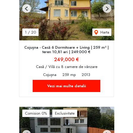
Previous
Next
Harta
1
/
20
Cojușna - Casă 6 Dormitoare + Living | 259 m² |
teren 10,81 ari | 249.000 €
249,000 €
Casă / Vilă cu 8 camere de vânzare
Cojușna
259 mp
2013
Vezi mai multe detalii
Comision 0%
Exclusivitate