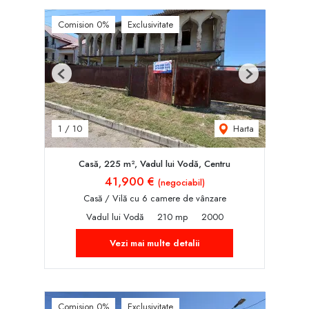
Comision 0%
Exclusivitate
Previous
Next
Harta
1
/
10
Casă, 225 m², Vadul lui Vodă, Centru
41,900 €
(negociabil)
Casă / Vilă cu 6 camere de vânzare
Vadul lui Vodă
210 mp
2000
Vezi mai multe detalii
Comision 0%
Exclusivitate