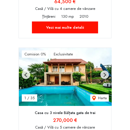
64,500 €
Casă / Vilă cu 4 camere de vânzare
Țînțăreni
130 mp
2010
Vezi mai multe detalii
Comision 0%
Exclusivitate
Previous
Next
Harta
1
/
35
Casa cu 3 nivele Bălțata gata de trai
270,000 €
Casă / Vilă cu 5 camere de vânzare