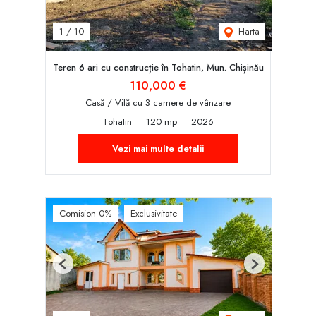
Harta
1
/
10
Teren 6 ari cu construcție în Tohatin, Mun. Chișinău
110,000 €
Casă / Vilă cu 3 camere de vânzare
Tohatin
120 mp
2026
Vezi mai multe detalii
Comision 0%
Exclusivitate
Previous
Next