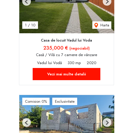
Previous
Next
Harta
1
/
10
Casa de locuit Vadul lui Voda
235,000 €
(negociabil)
Casă / Vilă cu 7 camere de vânzare
Vadul lui Vodă
330 mp
2020
Vezi mai multe detalii
Comision 0%
Exclusivitate
Previous
Next