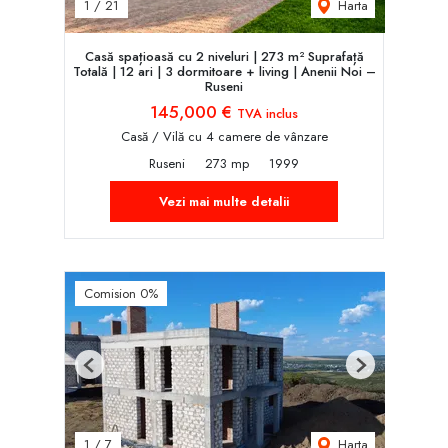
Harta
1
/
21
Casă spațioasă cu 2 niveluri | 273 m² Suprafață
Totală | 12 ari | 3 dormitoare + living | Anenii Noi –
Ruseni
145,000 €
TVA inclus
Casă / Vilă cu 4 camere de vânzare
Ruseni
273 mp
1999
Vezi mai multe detalii
Comision 0%
Previous
Next
Harta
1
/
7