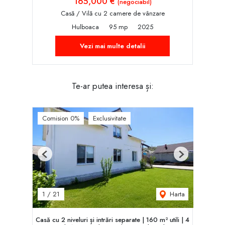
165,000 €
(negociabil)
Casă / Vilă cu 2 camere de vânzare
Hulboaca
95 mp
2025
Vezi mai multe detalii
Te-ar putea interesa și:
Comision 0%
Exclusivitate
Previous
Next
Harta
1
/
21
Casă cu 2 niveluri și intrări separate | 160 m² utili | 4