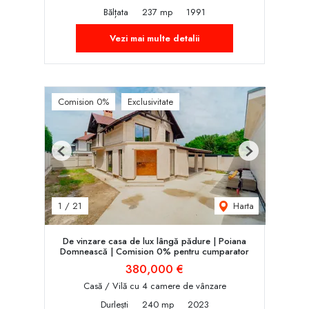
Bălțata
237 mp
1991
Vezi mai multe detalii
Comision 0%
Exclusivitate
Previous
Next
Harta
1
/
21
De vinzare casa de lux lângă pădure | Poiana
Domnească | Comision 0% pentru cumparator
380,000 €
Casă / Vilă cu 4 camere de vânzare
Durlești
240 mp
2023