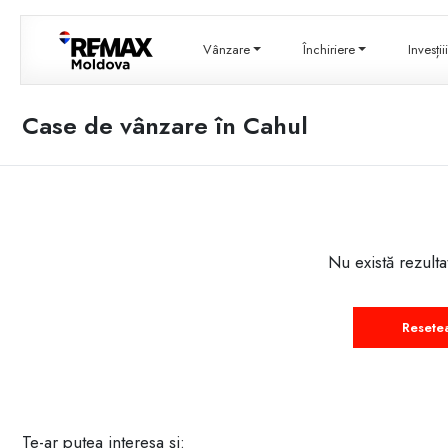
Vânzare
Închiriere
Invesți
Case de vânzare în Cahul
Nu există rezulta
Resete
Te-ar putea interesa și: