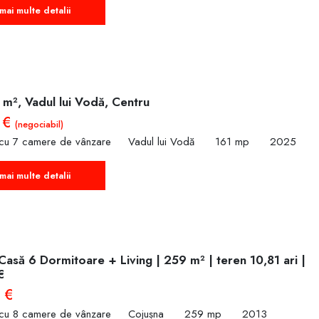
mai multe detalii
 m², Vadul lui Vodă, Centru
 €
(negociabil)
 cu 7 camere de vânzare
Vadul lui Vodă
161 mp
2025
mai multe detalii
Casă 6 Dormitoare + Living | 259 m² | teren 10,81 ari |
€
 €
 cu 8 camere de vânzare
Cojușna
259 mp
2013