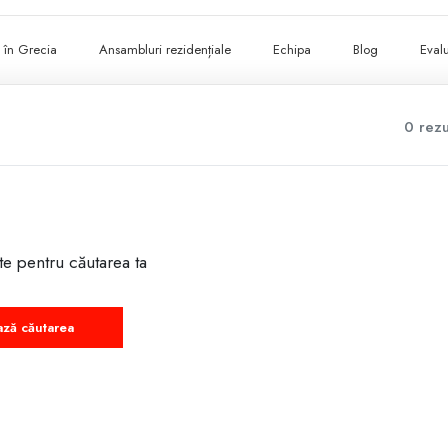
ii în Grecia
Ansambluri rezidențiale
Echipa
Blog
Evalu
0 rezu
te pentru căutarea ta
ază căutarea