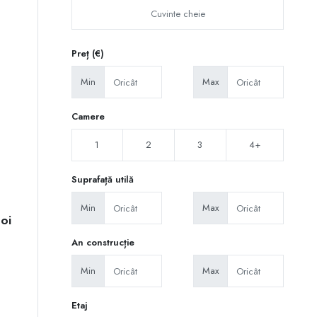
Preț (€)
Min
Max
Camere
1
2
3
4+
Suprafață utilă
Min
Max
Noi
An construcție
Min
Max
Etaj