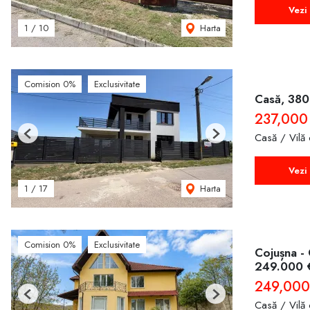
Vezi 
Harta
1
/
10
Comision 0%
Exclusivitate
Casă, 380
237,000
Casă / Vilă
Previous
Next
Vezi 
Harta
1
/
17
Comision 0%
Exclusivitate
Cojușna - 
249.000 
249,000
Previous
Next
Casă / Vilă