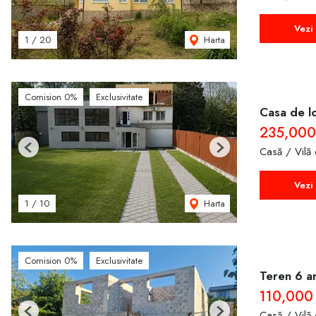
Vezi 
Harta
1
/
20
Comision 0%
Exclusivitate
Casa de lo
235,00
Casă / Vilă
Previous
Next
Vezi 
Harta
1
/
10
Comision 0%
Exclusivitate
Teren 6 ar
110,000
Casă / Vilă