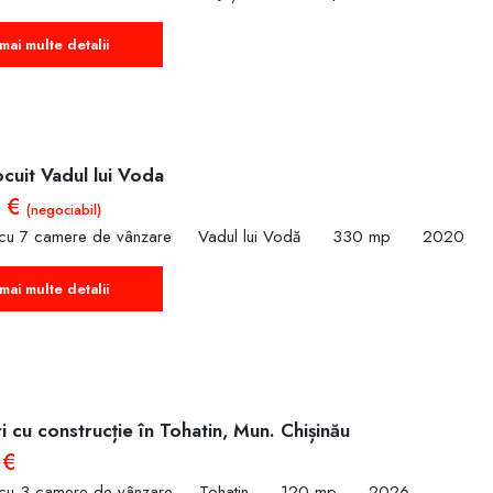
mai multe detalii
cuit Vadul lui Voda
0 €
(negociabil)
 cu 7 camere de vânzare
Vadul lui Vodă
330 mp
2020
mai multe detalii
i cu construcție în Tohatin, Mun. Chișinău
 €
 cu 3 camere de vânzare
Tohatin
120 mp
2026