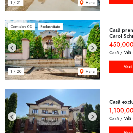
Harta
1
/
21
Comision 0%
Exclusivitate
Casă premi
Carol Sch
450,00
Previous
Next
Casă / Vilă
Vezi 
Harta
1
/
20
Casă exclu
1,100,0
Casă / Vilă
Previous
Next
Vezi 