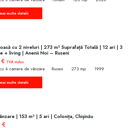
mai multe detalii
oasă cu 2 niveluri | 273 m² Suprafață Totală | 12 ari | 3
 + living | Anenii Noi – Ruseni
 €
TVA inclus
 cu 4 camere de vânzare
Ruseni
273 mp
1999
mai multe detalii
nzare | 153 m² | 5 ari | Colonița, Chișinău
 €