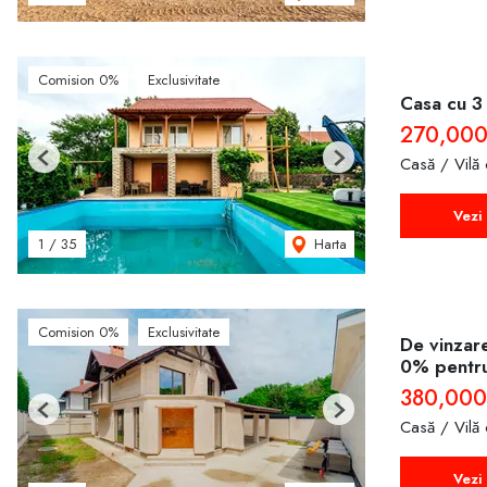
Comision 0%
Exclusivitate
Casa cu 3 
270,000
Casă / Vilă
Previous
Next
Vezi 
Harta
1
/
35
Comision 0%
Exclusivitate
De vinzar
0% pentr
380,000
Previous
Next
Casă / Vilă
Vezi 