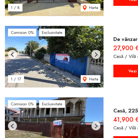
Harta
1
/
8
Comision 0%
Exclusivitate
De vânzare
27,900 
Casă / Vilă
Previous
Next
Vezi 
Harta
1
/
17
Comision 0%
Exclusivitate
Casă, 225
41,900 
Casă / Vilă
Previous
Next