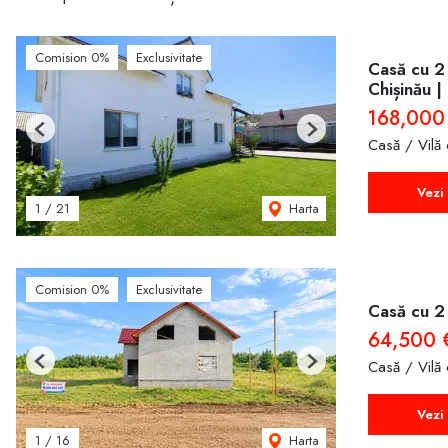
Comision 0%
Exclusivitate
Casă cu 2 n
Chișinău |
168,000
Previous
Next
Casă / Vilă
Vezi 
Harta
1
/
21
Comision 0%
Exclusivitate
Casă cu 2 
64,500 
Casă / Vilă
Previous
Next
Vezi 
Harta
1
/
16