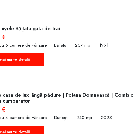
nivele Bălțata gata de trai
 €
 cu 5 camere de vânzare
Bălțata
237 mp
1991
mai multe detalii
e casa de lux lângă pădure | Poiana Domnească | Comisio
u cumparator
 €
 cu 4 camere de vânzare
Durlești
240 mp
2023
mai multe detalii