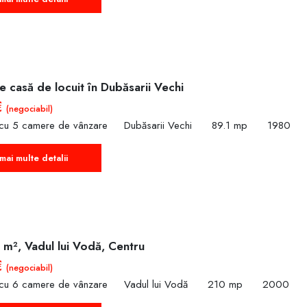
 casă de locuit în Dubăsarii Vechi
€
(negociabil)
 cu 5 camere de vânzare
Dubăsarii Vechi
89.1 mp
1980
mai multe detalii
 m², Vadul lui Vodă, Centru
€
(negociabil)
 cu 6 camere de vânzare
Vadul lui Vodă
210 mp
2000