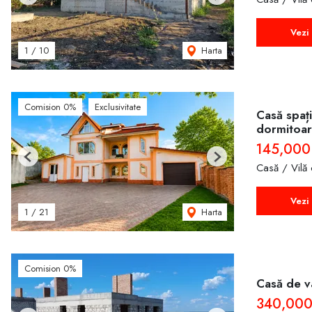
Previous
Next
Vezi 
Harta
1
/
10
Comision 0%
Exclusivitate
Casă spați
dormitoare
145,000
Previous
Next
Casă / Vilă
Vezi 
Harta
1
/
21
Comision 0%
Casă de vâ
340,000