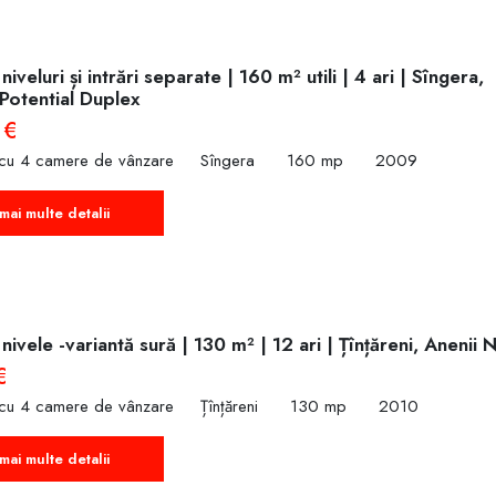
iveluri și intrări separate | 160 m² utili | 4 ari | Sîngera,
 Potent‌ial Duplex
 €
 cu 4 camere de vânzare
Sîngera
160 mp
2009
mai multe detalii
nivele -variantă sură | 130 m² | 12 ari | Țînțăreni, Anenii 
€
 cu 4 camere de vânzare
Țînțăreni
130 mp
2010
mai multe detalii