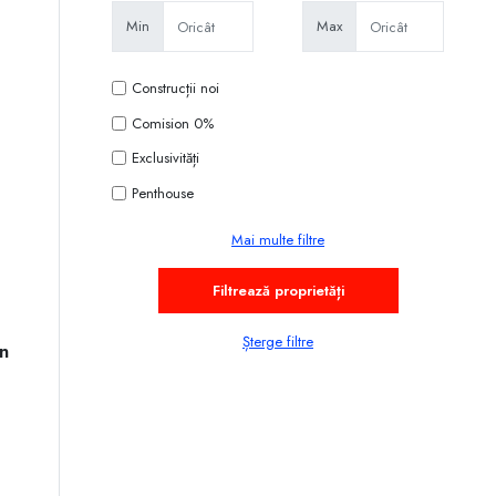
Min
Max
Construcții noi
Comision 0%
Exclusivități
Penthouse
Mai multe filtre
Șterge filtre
n