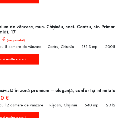
um de vânzare, mun. Chișinău, sect. Centru, str. Primar
midt, 17
0 €
(negociabil)
 cu 5 camere de vânzare
Centru, Chișinău
181.3 mp
2005
mai multe detalii
sivistă în zonă premium – eleganță, confort și intimitate
00 €
 cu 12 camere de vânzare
Rîșcani, Chișinău
540 mp
2012
mai multe detalii