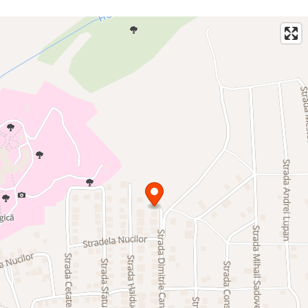
Proprietatea este disponibilă pentru vânzare imediată, iar documentația
cadastrală este în regulă.