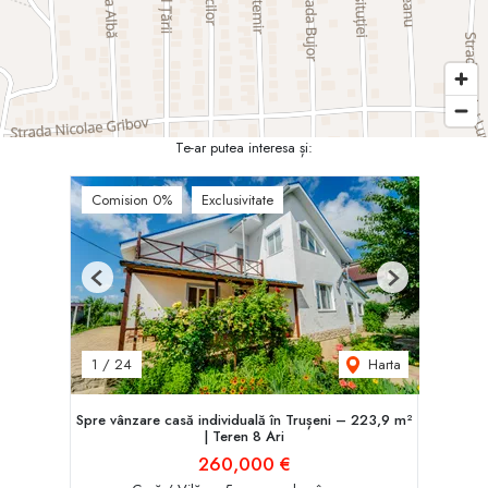
Te-ar putea interesa și:
Comision 0%
Exclusivitate
Previous
Next
Harta
1
/
24
Spre vânzare casă individuală în Trușeni – 223,9 m²
| Teren 8 Ari
260,000 €