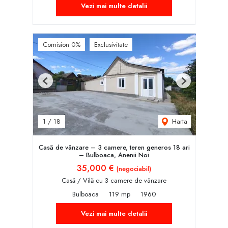
Vezi mai multe detalii
Comision 0%
Exclusivitate
Previous
Next
Harta
1
/
18
Casă de vânzare – 3 camere, teren generos 18 ari
– Bulboaca, Anenii Noi
35,000 €
(negociabil)
Casă / Vilă cu 3 camere de vânzare
Bulboaca
119 mp
1960
Vezi mai multe detalii