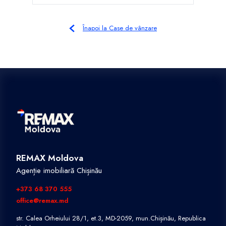
Înapoi la Case de vânzare
REMAX Moldova
Agenție imobiliară Chișinău
+373 68 370 555
office@remax.md
str. Calea Orheiului 28/1, et.3, MD-2059, mun.Chișinău, Republica