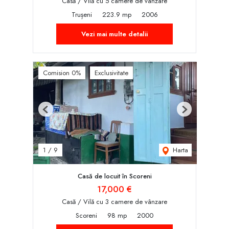
Casă / Vilă cu 5 camere de vânzare
Trușeni
223.9 mp
2006
Vezi mai multe detalii
Comision 0%
Exclusivitate
Previous
Next
Harta
1
/
9
Casă de locuit în Scoreni
17,000 €
Casă / Vilă cu 3 camere de vânzare
Scoreni
98 mp
2000