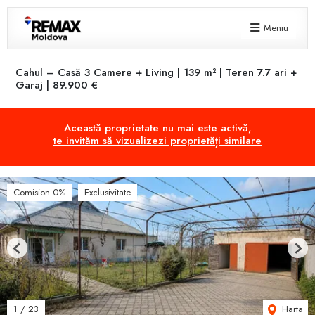
Meniu
Cahul – Casă 3 Camere + Living | 139 m² | Teren 7.7 ari +
Garaj | 89.900 €
Această proprietate nu mai este activă,
te invităm să vizualizezi proprietăți similare
Comision 0%
Exclusivitate
Previous
Next
Harta
1
/
23