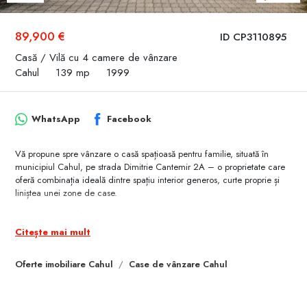
89,900 €
ID CP3110895
Casă / Vilă cu 4 camere de vânzare
Cahul
139 mp
1999
WhatsApp
Facebook
Vă propune spre vânzare o casă spațioasă pentru familie, situată în
municipiul Cahul, pe strada Dimitrie Cantemir 2A – o proprietate care
oferă combinația ideală dintre spațiu interior generos, curte proprie și
liniștea unei zone de case.
Casa are o suprafață totală de 139,1 m² și este amplasată pe un teren
de 7.7 ari, oferind un echilibru foarte bun între spațiul interior și cel
Citește mai mult
exterior.
Oferte imobiliare Cahul
Case de vânzare Cahul
Această proprietate este potrivită pentru o familie care își dorește mai
mult spațiu, curte proprie și independența unei locuințe individuale, într-
o zonă liniștită a orașului.