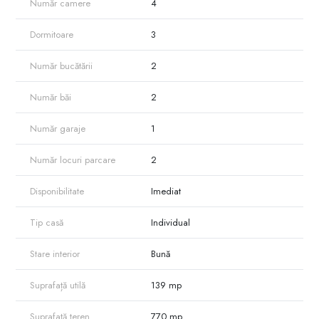
Număr camere
4
Adresă: r-nul Cahul, mun. Cahul, str. Dimitrie Cantemir 2A
Dormitoare
3
Tip imobil: casă individuală
Suprafață totală: 139.1 m²
Suprafață teren: 7.7 ari
Număr bucătării
2
Garaj: 41 m²
Beci
Număr băi
2
Casa este organizată pe un singur nivel și oferă o compartimentare
funcțională:
Număr garaje
1
- 3 camere separate
- Living
Număr locuri parcare
2
- bucătărie mare și luminoasă
- garderobă
Disponibilitate
Imediat
- hol
- 2 grupuri sanitare
Tip casă
Individual
- bucătărie de vară
- cameră tehnică
Stare interior
Bună
Spațiile interioare sunt bine distribuite, oferind posibilitatea de a fi
amenajată ulterior după preferințele viitorului proprietar.
Suprafață utilă
139 mp
Proprietatea dispune de o curte amenajată care oferă confort și utilitate
pentru viața de zi cu zi.
Suprafață teren
770 mp