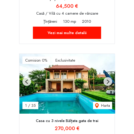
64,500 €
Casă / Vilă cu 4 camere de vânzare
Țînțăreni
130 mp
2010
Vezi mai multe detalii
Comision 0%
Exclusivitate
Previous
Next
Harta
1
/
35
Casa cu 3 nivele Bălțata gata de trai
270,000 €