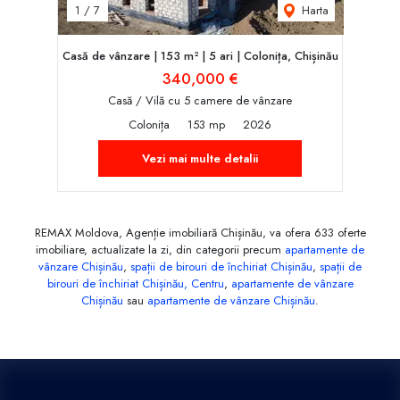
Harta
1
/
7
Casă de vânzare | 153 m² | 5 ari | Colonița, Chișinău
340,000 €
Casă / Vilă cu 5 camere de vânzare
Colonița
153 mp
2026
Vezi mai multe detalii
REMAX Moldova, Agenție imobiliară Chișinău, va ofera 633 oferte
imobiliare, actualizate la zi, din categorii precum
apartamente de
vânzare Chișinău
,
spații de birouri de închiriat Chișinău
,
spații de
birouri de închiriat Chișinău, Centru
,
apartamente de vânzare
Chișinău
sau
apartamente de vânzare Chișinău
.