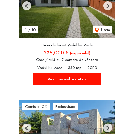
Previous
Next
Harta
1
/
10
Casa de locuit Vadul lui Voda
235,000 €
(negociabil)
Casă / Vilă cu 7 camere de vânzare
Vadul lui Vodă
330 mp
2020
Vezi mai multe detalii
Comision 0%
Exclusivitate
Previous
Next