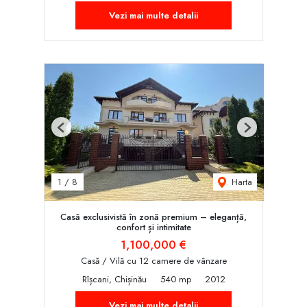
Vezi mai multe detalii
Previous
Next
Harta
1
/
8
Casă exclusivistă în zonă premium – eleganță,
confort și intimitate
1,100,000 €
Casă / Vilă cu 12 camere de vânzare
Rîșcani, Chișinău
540 mp
2012
Vezi mai multe detalii