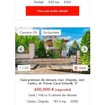
Durlești
240 mp
2023
Vezi mai multe detalii
Comision 0%
Exclusivitate
Previous
Next
Harta
1
/
20
Casă premium de vânzare, mun. Chișinău, sect.
Centru, str. Primar Carol Schmidt, 17
450,000 €
(negociabil)
Casă / Vilă cu 5 camere de vânzare
Centru, Chișinău
181.3 mp
2005