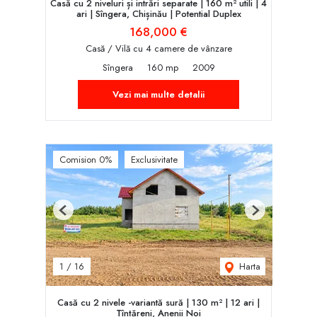
Casă cu 2 niveluri și intrări separate | 160 m² utili | 4
ari | Sîngera, Chișinău | Potent‌ial Duplex
168,000 €
Casă / Vilă cu 4 camere de vânzare
Sîngera
160 mp
2009
Vezi mai multe detalii
Comision 0%
Exclusivitate
Previous
Next
Harta
1
/
16
Casă cu 2 nivele -variantă sură | 130 m² | 12 ari |
Țînțăreni, Anenii Noi