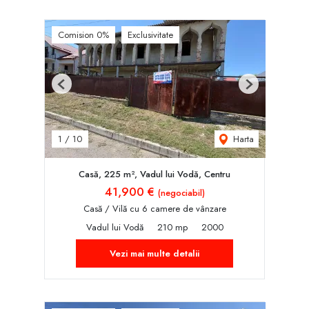
Comision 0%
Exclusivitate
Previous
Next
Harta
1
/
10
Casă, 225 m², Vadul lui Vodă, Centru
41,900 €
(negociabil)
Casă / Vilă cu 6 camere de vânzare
Vadul lui Vodă
210 mp
2000
Vezi mai multe detalii