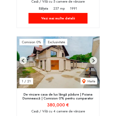
Casă / Vilă cu 5 camere de vânzare
Bălțata
237 mp
1991
Vezi mai multe detalii
Comision 0%
Exclusivitate
Previous
Next
Harta
1
/
21
De vinzare casa de lux lângă pădure | Poiana
Domnească | Comision 0% pentru cumparator
380,000 €
Casă / Vilă cu 4 camere de vânzare