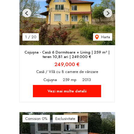
Previous
Next
Harta
1
/
20
Cojușna - Casă 6 Dormitoare + Living | 259 m² |
teren 10,81 ari | 249.000 €
249,000 €
Casă / Vilă cu 8 camere de vânzare
Cojușna
259 mp
2013
Vezi mai multe detalii
Comision 0%
Exclusivitate