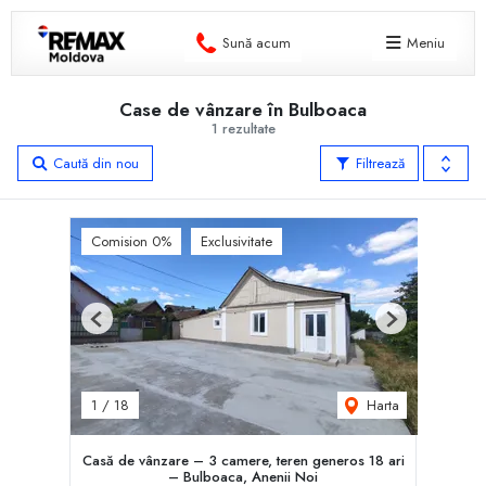
Sună acum
Meniu
Case de vânzare în Bulboaca
1 rezultate
Caută din nou
Filtrează
Comision 0%
Exclusivitate
Previous
Next
Harta
1
/
18
Casă de vânzare – 3 camere, teren generos 18 ari
– Bulboaca, Anenii Noi