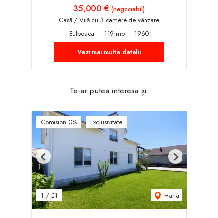
35,000 €
(negociabil)
Casă / Vilă cu 3 camere de vânzare
Bulboaca
119 mp
1960
Vezi mai multe detalii
Te-ar putea interesa și:
Comision 0%
Exclusivitate
Previous
Next
Harta
1
/
21