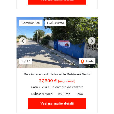
Comision 0%
Exclusivitate
Previous
Next
Harta
1
/
17
De vânzare casă de locuit în Dubăsarii Vechi
27,900 €
(negociabil)
Casă / Vilă cu 5 camere de vânzare
Dubăsarii Vechi
89.1 mp
1980
Vezi mai multe detalii