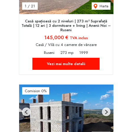
Harta
1
/
21
Casă spațioasă cu 2 niveluri | 273 m² Suprafață
Totală | 12 ari | 3 dormitoare + living | Anenii Noi –
Ruseni
145,000 €
TVA inclus
Casă / Vilă cu 4 camere de vânzare
Ruseni
273 mp
1999
Vezi mai multe detalii
Comision 0%
Previous
Next