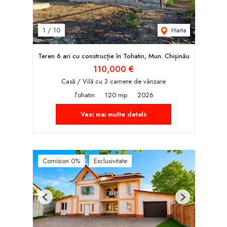
Harta
1
/
10
Teren 6 ari cu construcție în Tohatin, Mun. Chișinău
110,000 €
Casă / Vilă cu 3 camere de vânzare
Tohatin
120 mp
2026
Vezi mai multe detalii
Comision 0%
Exclusivitate
Previous
Next