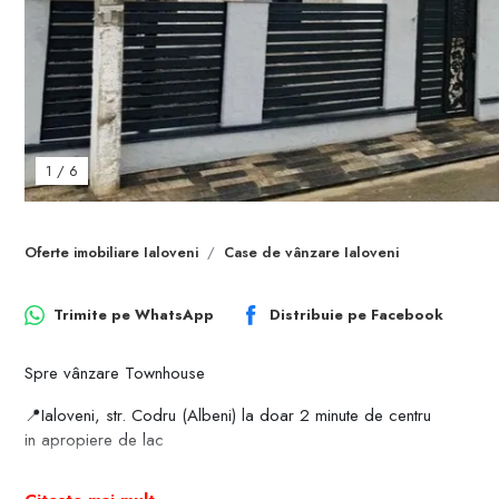
1
/
6
Oferte imobiliare Ialoveni
Case de vânzare Ialoveni
Trimite pe
WhatsApp
Distribuie pe
Facebook
Spre vânzare Townhouse
📍Ialoveni, str. Codru (Albeni) la doar 2 minute de centru
in apropiere de lac
150 m.p