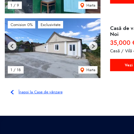
Harta
1
/
9
Comision 0%
Exclusivitate
Casă de v
Noi
35,000
Previous
Next
Casă / Vilă
Vezi 
Harta
1
/
18
Înapoi la Case de vânzare