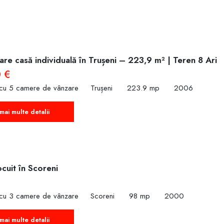
re casă individuală în Trușeni – 223,9 m² | Teren 8 Ari
 €
 cu 5 camere de vânzare
Trușeni
223.9 mp
2006
mai multe detalii
cuit în Scoreni
€
 cu 3 camere de vânzare
Scoreni
98 mp
2000
mai multe detalii