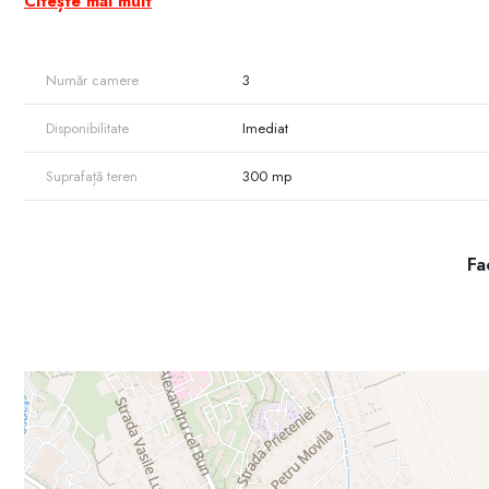
Citește mai mult
Variantă albă
2 nivele
Număr camere
3
3 dormitoare separate
Disponibilitate
Imediat
Living și bucătărie
Suprafață teren
300 mp
Garaj
Teren- 4 ari
Fac
Infrastructura dezvoltată aproape de str.Alexandru cel Bun
Drum asfaltat
Toate comunicațiile
Dat în exploatare
💶Preț- 175k
Celălalt tot de colț la fel este spre vânzare,