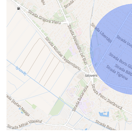
cu aceiași suprafață locativă, doar că are 3 ari teren.
💶Preț- 165k