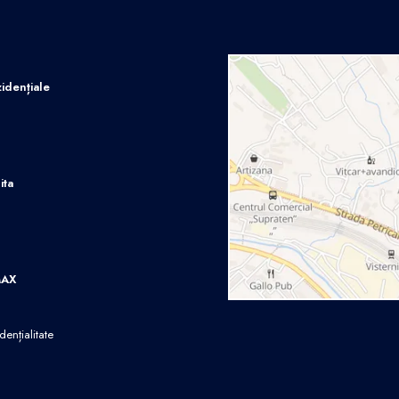
idențiale
ita
MAX
dențialitate