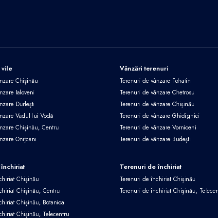
 vile
Vânzări terenuri
ânzare Chișinău
Terenuri de vânzare Tohatin
nzare Ialoveni
Terenuri de vânzare Chetrosu
nzare Durlești
Terenuri de vânzare Chișinău
ânzare Vadul lui Vodă
Terenuri de vânzare Ghidighici
ânzare Chișinău, Centru
Terenuri de vânzare Vorniceni
ânzare Onițcani
Terenuri de vânzare Budești
închiriat
Terenuri de închiriat
chiriat Chișinău
Terenuri de închiriat Chișinău
chiriat Chișinău, Centru
Terenuri de închiriat Chișinău, Telece
chiriat Chișinău, Botanica
chiriat Chișinău, Telecentru