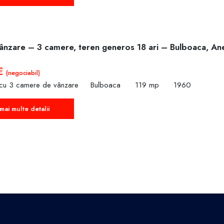
ânzare – 3 camere, teren generos 18 ari – Bulboaca, Ane
 €
(negociabil)
 cu 3 camere de vânzare
Bulboaca
119 mp
1960
mai multe detalii