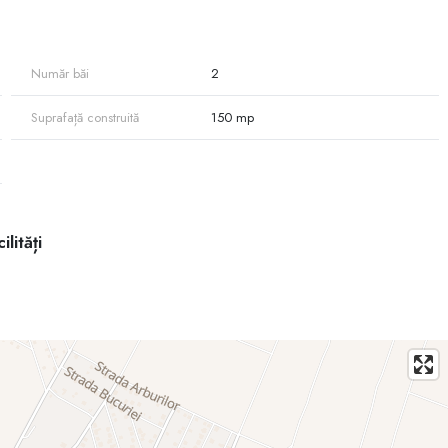
Număr băi
2
Suprafață construită
150 mp
ilități