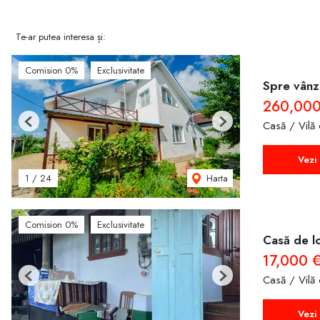
Te-ar putea interesa și:
Comision 0%
Exclusivitate
Spre vânza
260,000
Casă / Vilă
Previous
Next
Vezi 
Harta
1
/
24
Comision 0%
Exclusivitate
Casă de lo
17,000 
Casă / Vilă
Previous
Next
Vezi 