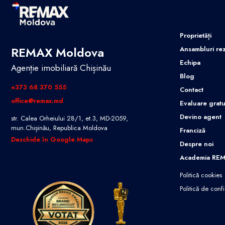
Proprietăți
REMAX Moldova
Ansambluri rez
Echipa
Agenție imobiliară Chișinău
Blog
+373 68 370 555
Contact
office@remax.md
Evaluare gratu
Devino agent
str. Calea Orheiului 28/1, et.3, MD-2059,
mun.Chișinău, Republica Moldova
Franciză
Deschide în Google Maps
Despre noi
Academia RE
Politică cookies
Politică de confi