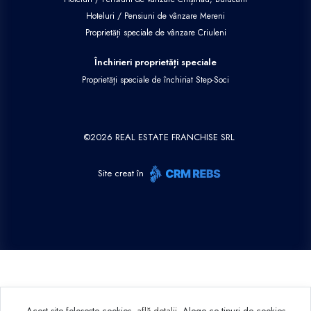
Hoteluri / Pensiuni de vânzare Mereni
Proprietăți speciale de vânzare Criuleni
Închirieri proprietăți speciale
Proprietăți speciale de închiriat Step-Soci
©
2026
REAL ESTATE FRANCHISE SRL
Site creat în
Acest site folosește cookies,
află detalii
.
Alege ce tipuri de cookies