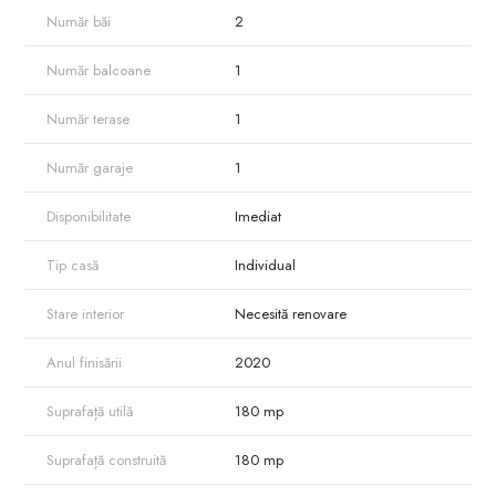
Casa oferă un potențial excelent pentru amenajare după propriul gust,
Număr băi
2
fiind ideala pentru cei care își doresc o locuința în oraș, dar cu
intimitate și curte proprie.
Număr balcoane
1
Pentru mai multe detalii sau programarea unei vizionări:
079 000 254
Număr terase
1
Număr garaje
1
Disponibilitate
Imediat
Tip casă
Individual
Stare interior
Necesită renovare
Anul finisării
2020
Suprafață utilă
180 mp
Suprafață construită
180 mp