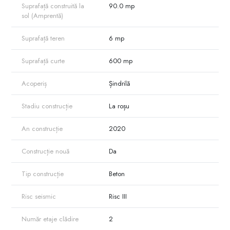
Suprafață construită la
90.0 mp
sol (Amprentă)
Suprafață teren
6 mp
Suprafață curte
600 mp
Acoperiș
Șindrilă
Stadiu construcție
La roșu
An construcție
2020
Construcție nouă
Da
Tip construcție
Beton
Risc seismic
Risc III
Număr etaje clădire
2