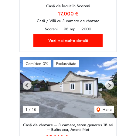
Casă de locuit în Scoreni
17,000 €
Casă / Vilă cu 3 camere de vânzare
Scoreni
98 mp
2000
Vezi mai multe detalii
Comision 0%
Exclusivitate
Previous
Next
Harta
1
/
18
Casă de vânzare – 3 camere, teren generos 18 ari
– Bulboaca, Anenii Noi