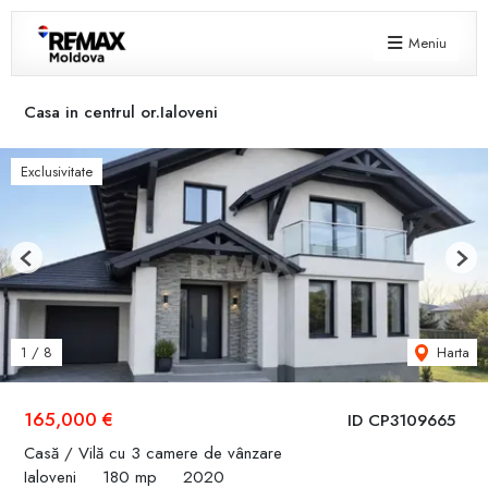
Meniu
Casa in centrul or.Ialoveni
Exclusivitate
Previous
Next
Harta
1
/
8
165,000 €
ID CP3109665
Casă / Vilă cu 3 camere de vânzare
Ialoveni
180 mp
2020