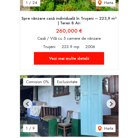
Harta
1
/
24
Spre vânzare casă individuală în Trușeni – 223,9 m²
| Teren 8 Ari
260,000 €
Casă / Vilă cu 5 camere de vânzare
Trușeni
223.9 mp
2006
Vezi mai multe detalii
Comision 0%
Exclusivitate
Previous
Next
Harta
1
/
9