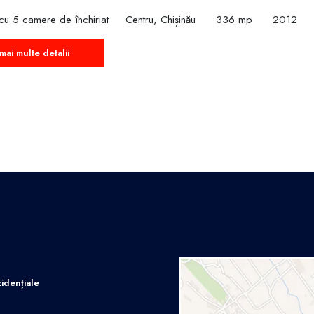
cu 5 camere de închiriat
Centru, Chișinău
336 mp
2012
mai multe detalii
idențiale