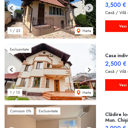
3,500 €
Previous
Next
Casă / Vilă 
Vezi 
Harta
1
/
23
Exclusivitate
Casa indiv
2,500 €
Casă / Vilă 
Previous
Next
Vezi 
Harta
1
/
15
Comision 0%
Exclusivitate
Clădire lo
Mun. Chiș