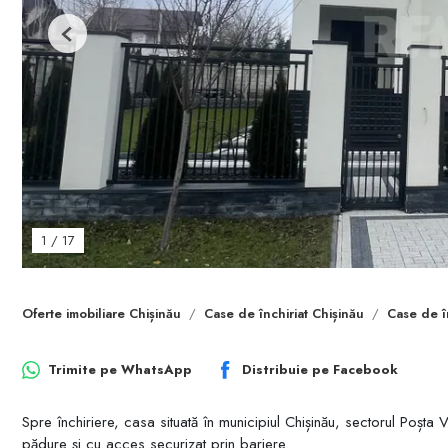
Previous
1
/
17
Oferte imobiliare Chișinău
Case de închiriat Chișinău
Case de î
Trimite pe
WhatsApp
Distribuie pe
Facebook
Spre închiriere, casa situată în municipiul Chișinău, sectorul Poșta
pădure și cu acces securizat prin bariere.