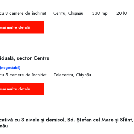
cu 8 camere de închiriat
Centru, Chișinău
330 mp
2010
mai multe detalii
iduală, sector Centru
(negociabil)
cu 5 camere de închiriat
Telecentru, Chișinău
mai multe detalii
cativă cu 3 nivele și demisol, Bd. Ștefan cel Mare și Sfânt,
inău