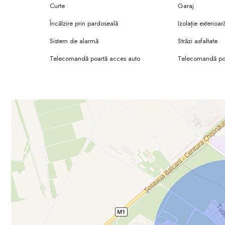
Curte
Garaj
Încălzire prin pardoseală
Izolație exterioar
Sistem de alarmă
Străzi asfaltate
Telecomandă poartă acces auto
Telecomandă poa