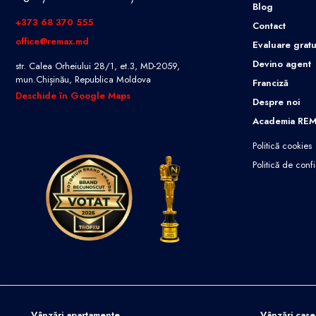
Blog
+373 68 370 555
Contact
office@remax.md
Evaluare gratu
Devino agent
str. Calea Orheiului 28/1, et.3, MD-2059,
mun.Chișinău, Republica Moldova
Franciză
Deschide în Google Maps
Despre noi
Academia RE
Politică cookies
Politică de confi
Vânzări apartamente
Vânzări case