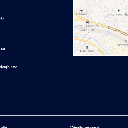
ita
MAX
dențialitate
 vile
Vânzări terenuri