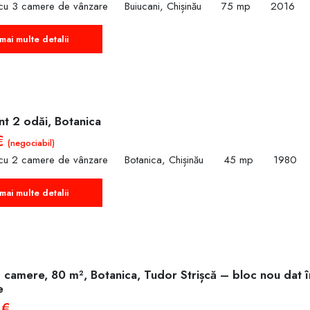
cu 3 camere de vânzare
Buiucani, Chișinău
75 mp
2016
mai multe detalii
t 2 odăi, Botanica
€
(negociabil)
cu 2 camere de vânzare
Botanica, Chișinău
45 mp
1980
mai multe detalii
3 camere, 80 m², Botanica, Tudor Strișcă – bloc nou dat î
e
 €