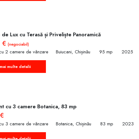
de Lux cu Terasă și Priveliște Panoramică
0 €
(negociabil)
cu 2 camere de vânzare
Buiucani, Chișinău
95 mp
2025
mai multe detalii
t cu 3 camere Botanica, 83 mp
 €
cu 3 camere de vânzare
Botanica, Chișinău
83 mp
2023
mai multe detalii