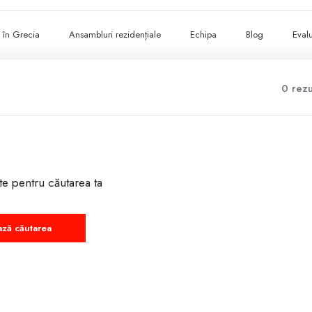
ii în Grecia
Ansambluri rezidențiale
Echipa
Blog
Evalu
0 rezu
te pentru căutarea ta
ază căutarea