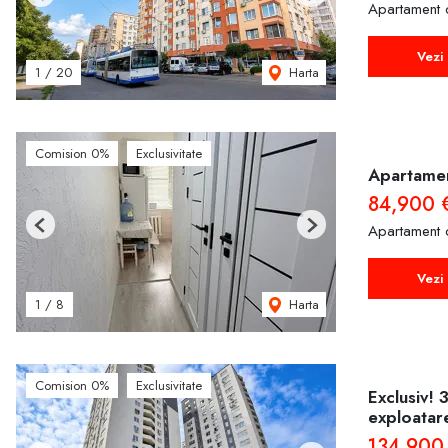
Previous
Next
Apartament 
Vezi 
Harta
1
/
20
Comision 0%
Exclusivitate
Apartamen
84,900 
Apartament 
Previous
Next
Vezi 
Harta
1
/
8
Comision 0%
Exclusivitate
Exclusiv! 
exploatar
134,900