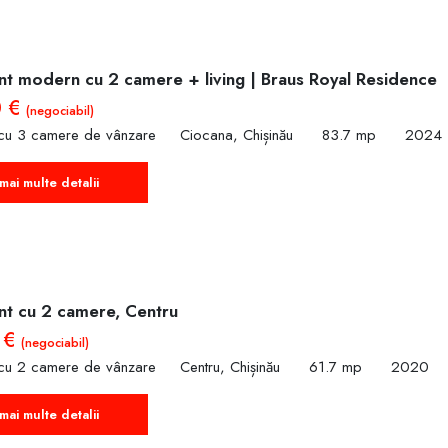
t modern cu 2 camere + living | Braus Royal Residence
0 €
(negociabil)
cu 3 camere de vânzare
Ciocana, Chișinău
83.7 mp
2024
mai multe detalii
t cu 2 camere, Centru
 €
(negociabil)
cu 2 camere de vânzare
Centru, Chișinău
61.7 mp
2020
mai multe detalii