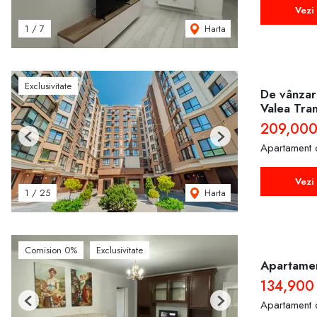
Vezi 
Harta
1
/
7
Exclusivitate
De vânzare
Valea Tran
209,000
Previous
Next
Apartament 
Vezi 
Harta
1
/
25
Comision 0%
Exclusivitate
Apartamen
134,900
Apartament 
Previous
Next