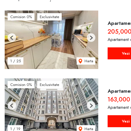
Comision 0%
Exclusivitate
Apartamen
205,00
Apartament 
Previous
Next
Vezi 
Harta
1
/
25
Comision 0%
Exclusivitate
Apartamen
163,000
Apartament 
Previous
Next
Vezi 
Harta
1
/
19