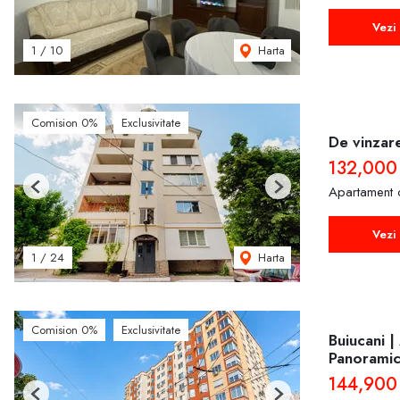
Vezi 
Harta
1
/
10
Comision 0%
Exclusivitate
De vinzar
132,000
Apartament 
Previous
Next
Vezi 
Harta
1
/
24
Comision 0%
Exclusivitate
Buiucani |
Panorami
144,900