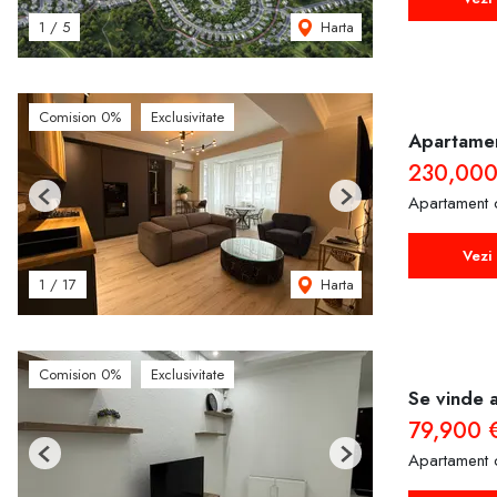
Harta
1
/
5
Comision 0%
Exclusivitate
Apartament
230,00
Apartament 
Previous
Next
Vezi 
Harta
1
/
17
Comision 0%
Exclusivitate
Se vinde 
79,900 
Apartament 
Previous
Next