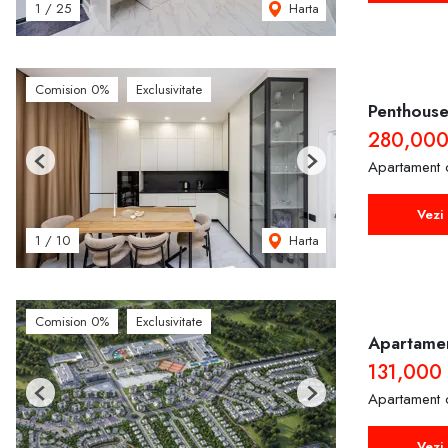
Harta
1
/
25
Comision 0%
Exclusivitate
Penthouse 
280,00
Apartament 
Previous
Next
Vezi 
Harta
1
/
10
Comision 0%
Exclusivitate
Apartamen
131,000
Apartament 
Previous
Next
Vezi 