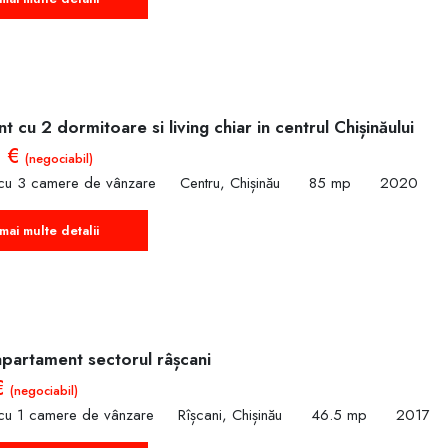
 cu 2 dormitoare si living chiar in centrul Chișinăului
0 €
(negociabil)
cu 3 camere de vânzare
Centru, Chișinău
85 mp
2020
mai multe detalii
apartament sectorul râșcani
€
(negociabil)
cu 1 camere de vânzare
Rîșcani, Chișinău
46.5 mp
2017