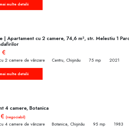
mai multe detalii
 | Apartament cu 2 camere, 74,6 m², str. Melestiu 1 Parc
dafirilor
 €
cu 2 camere de vânzare
Centru, Chișinău
75 mp
2021
mai multe detalii
t 4 camere, Botanica
 €
(negociabil)
cu 4 camere de vânzare
Botanica, Chișinău
95 mp
1983