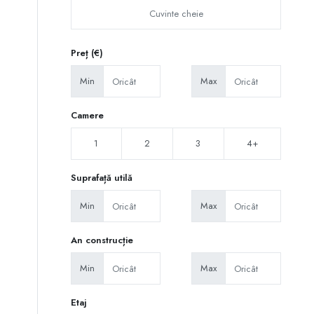
Preț (€)
Min
Max
Camere
1
2
3
4+
Suprafață utilă
Min
Max
An construcție
Min
Max
Etaj