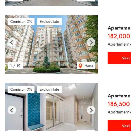
Comision 0%
Exclusivitate
Apartamen
182,000
Apartament 
Previous
Next
Vezi 
Harta
1
/
19
Comision 0%
Exclusivitate
Apartamen
186,500
Apartament 
Previous
Next
Vezi 