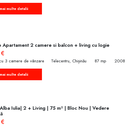
mai multe detalii
e Apartament 2 camere si balcon + living cu logie
 €
cu 3 camere de vânzare
Telecentru, Chișinău
87 mp
2008
mai multe detalii
 Alba Iulia| 2 + Living | 75 m² | Bloc Nou | Vedere
că
 €