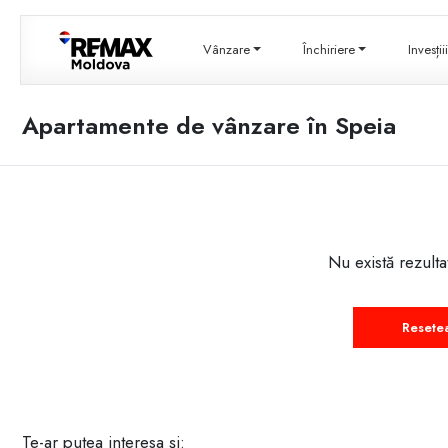
Vânzare
Închiriere
Invesți
Apartamente de vânzare în Speia
Nu există rezulta
Resete
Te-ar putea interesa și: