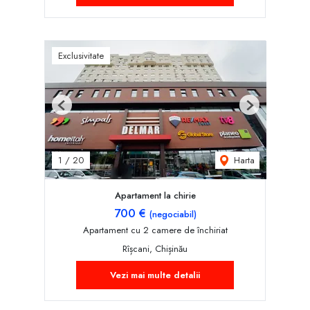
Exclusivitate
Previous
Next
Harta
1
/
20
Apartament la chirie
700 €
(negociabil)
Apartament cu 2 camere de închiriat
Rîșcani, Chișinău
Vezi mai multe detalii