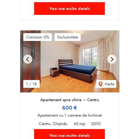
Vezi mai multe detalii
Comision 0%
Exclusivitate
Previous
Next
Harta
1
/
16
Apartament spre chirie – Centru
600 €
Apartament cu 1 camere de închiriat
Centru, Chișinău
45 mp
2010
Vezi mai multe detalii