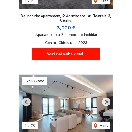
Harta
1
/
21
De închiriat apartament, 2 dormitoare, str. Teatrală 3,
Centru.
3,000 €
Apartament cu 2 camere de închiriat
Centru, Chișinău
2023
Vezi mai multe detalii
Exclusivitate
Previous
Next
Harta
1
/
30