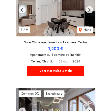
Previous
Next
Harta
1
/
9
Spre Chirie apartament cu 1 camere. Centru
1,200 €
Apartament cu 1 camere de închiriat
Centru, Chișinău
55 mp
2024
Vezi mai multe detalii
Comision 0%
Exclusivitate