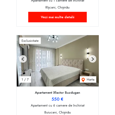
Apartament cu 1 camere de închiriat
Rîșcani, Chișinău
Vezi mai multe detalii
Exclusivitate
Previous
Next
Harta
1
/
7
Apartament Xfactor Buzdugan
550 €
Apartament cu 6 camere de închiriat
Buiucani, Chișinău