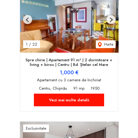
Previous
Next
Harta
1
/
22
Spre chirie | Apartament 91 m² | 2 dormitoare +
living + birou | Centru | Bd. Ștefan cel Mare
1,000 €
Apartament cu 3 camere de închiriat
Centru, Chișinău
91 mp
1950
Vezi mai multe detalii
Exclusivitate