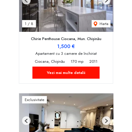
Previous
Next
Harta
1
/
8
Chirie Penthouse Ciocana, Mun. Chișinău
1,500 €
Apartament cu 3 camere de închiriat
Ciocana, Chișinău
170 mp
2011
Vezi mai multe detalii
Exclusivitate
Previous
Next