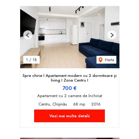
Previous
Next
Harta
1
/
18
Spre chirie I Apartament modern cu 2 dormitoare și
living I Zona Centru I
700 €
Apartament cu 2 camere de închiriat
Centru, Chișinău
68 mp
2016
Vezi mai multe detalii