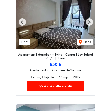
Previous
Next
Harta
1
/
9
Apartament 1 dormitor + living | Centru | Lev Tolstoi
63/1 | Chirie
850 €
Apartament cu 2 camere de închiriat
Centru, Chișinău
65 mp
2019
Vezi mai multe detalii