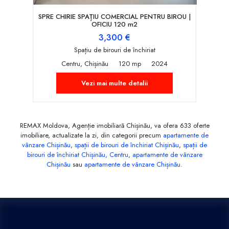
SPRE CHIRIE SPAȚIU COMERCIAL PENTRU BIROU |
OFICIU 120 m2
3,300 €
Spațiu de birouri de închiriat
Centru, Chișinău
120 mp
2024
Vezi mai multe detalii
REMAX Moldova, Agenție imobiliară Chișinău, va ofera 633 oferte
imobiliare, actualizate la zi, din categorii precum
apartamente de
vânzare Chișinău
,
spații de birouri de închiriat Chișinău
,
spații de
birouri de închiriat Chișinău, Centru
,
apartamente de vânzare
Chișinău
sau
apartamente de vânzare Chișinău
.