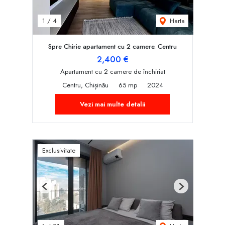
Harta
1
/
4
Spre Chirie apartament cu 2 camere. Centru
2,400 €
Apartament cu 2 camere de închiriat
Centru, Chișinău
65 mp
2024
Vezi mai multe detalii
Exclusivitate
Previous
Next