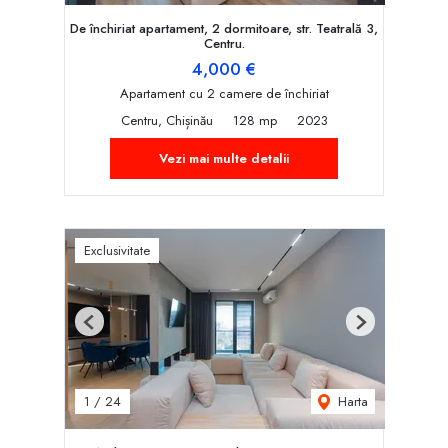
De închiriat apartament, 2 dormitoare, str. Teatrală 3,
Centru.
4,000 €
Apartament cu 2 camere de închiriat
Centru, Chișinău
128 mp
2023
Vezi mai multe detalii
Exclusivitate
Previous
Next
Harta
1
/
24