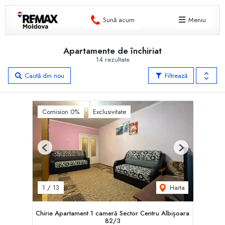
Sună acum
Meniu
Apartamente de închiriat
14 rezultate
Caută din nou
Filtrează
Comision 0%
Exclusivitate
Previous
Next
Harta
1
/
13
Chirie Apartament 1 cameră Sector Centru Albișoara
82/3