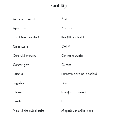
Facilități
Aer condiționat
Apă
Apometre
Aragaz
Bucătărie mobilată
Bucătărie utilată
Canalizare
CATV
Centrală proprie
Contor electric
Contor gaz
Curent
Faianță
Ferestre care se deschid
Frigider
Gaz
Internet
Izolație exterioară
Lambriu
Lift
Mașină de spălat rufe
Mașină de spălat vase