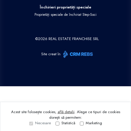
Închirieri proprietăți speciale
Proprietăți speciale de închiriat Step-Soci
©
2026
REAL ESTATE FRANCHISE SRL
Site creat în
Acest site folosește cookies,
află detalii
.
Alege ce tipuri de cookies
dorești să permitem:
Necesare
Statistică
Marketing