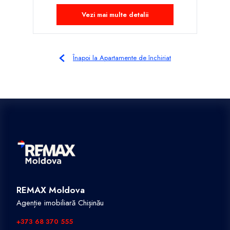
Vezi mai multe detalii
Înapoi la Apartamente de închiriat
REMAX Moldova
Agenție imobiliară Chișinău
+373 68 370 555