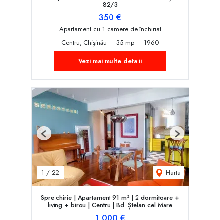
82/3
350 €
Apartament cu 1 camere de închiriat
Centru, Chișinău
35 mp
1960
Vezi mai multe detalii
Previous
Next
Harta
1
/
22
Spre chirie | Apartament 91 m² | 2 dormitoare +
living + birou | Centru | Bd. Ștefan cel Mare
1,000 €