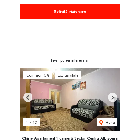
Solicită vizionare
Te-ar putea interesa și:
Comision 0%
Exclusivitate
Previous
Next
Harta
1
/
13
Chirie Apartament 1 cameră Sector Centru Albișoara