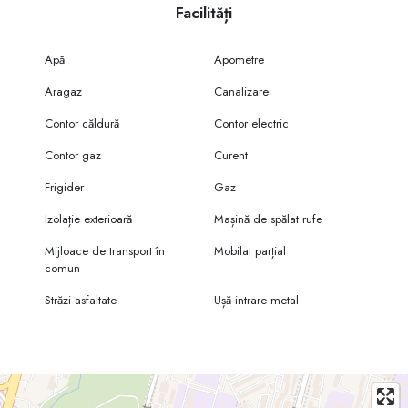
Facilități
Apă
Apometre
Aragaz
Canalizare
Contor căldură
Contor electric
Contor gaz
Curent
Frigider
Gaz
Izolație exterioară
Mașină de spălat rufe
Mijloace de transport în
Mobilat parțial
comun
Străzi asfaltate
Ușă intrare metal