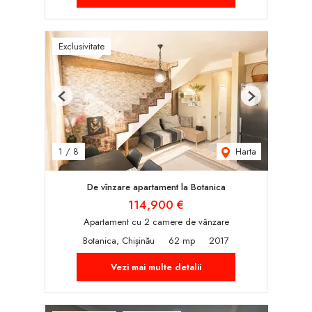
Exclusivitate
Previous
Next
Harta
1
/
8
De vînzare apartament la Botanica
114,900 €
Apartament cu 2 camere de vânzare
Botanica, Chișinău
62 mp
2017
Vezi mai multe detalii