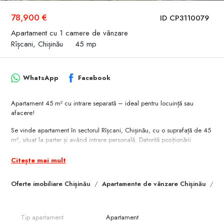
78,900 €
ID CP3110079
Apartament cu 1 camere de vânzare
Rîșcani, Chișinău
45 mp
WhatsApp
Facebook
Apartament 45 m² cu intrare separată – ideal pentru locuință sau
afacere!
Se vinde apartament în sectorul Rîșcani, Chișinău, cu o suprafață de 45
m², situat la parter și având intrare personală. Datorită poziționării
excelente, acest spațiu este perfect atât pentru locuință, cât și pentru
birou, cabinet personal sau alt tip de activitate comercială.
Citește mai mult
Avantaje:
Oferte imobiliare Chișinău
Apartamente de vânzare Chișinău
A
✅ Amplasare ultracentrală – la doar 100 m de CC “Союз”, 200 m de
PanCom și McDonald’s, și 50 m de Bd. Moscova
✅ Acces facil la transport public, magazine, restaurante și alte puncte
de interes
Tip apartament
Apartament
✅ Multifunctionalitate – ideal pentru locuit sau pentru desfășurarea unei