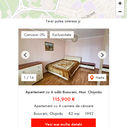
Te-ar putea interesa și:
Comision 0%
Exclusivitate
Previous
Next
Harta
1
/
14
Apartament cu 4 odăi Buiucani, Mun. Chișinău
115,900 €
Apartament cu 4 camere de vânzare
Buiucani, Chișinău
82 mp
1992
Vezi mai multe detalii