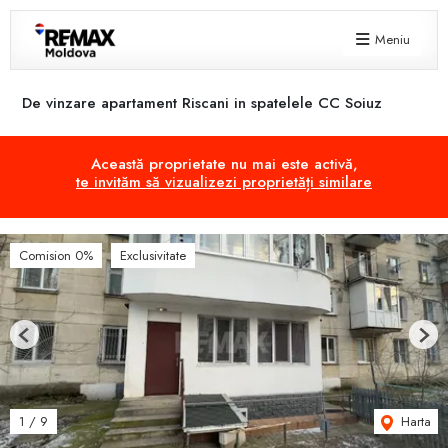
Meniu
De vinzare apartament Riscani in spatelele CC Soiuz
Această proprietate nu mai este activă,
te invităm să vizualizezi proprietăți similare
Comision 0%
Exclusivitate
Previous
Next
Harta
1
/
9