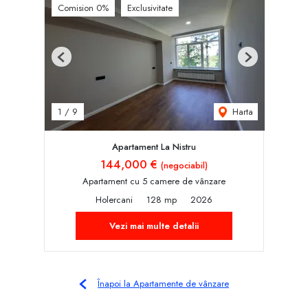
Comision 0%
Exclusivitate
Previous
Next
Harta
1
/
9
Apartament La Nistru
144,000 €
(negociabil)
Apartament cu 5 camere de vânzare
Holercani
128 mp
2026
Vezi mai multe detalii
Înapoi la Apartamente de vânzare