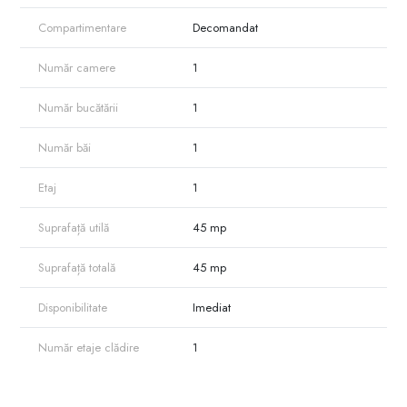
afaceri
Compartimentare
Decomandat
Nu rata această oportunitate! Contactează-mă pentru mai multe detalii și
o vizionare.la nr: 079000429
Număr camere
1
Număr bucătării
1
Număr băi
1
Etaj
1
Suprafață utilă
45 mp
Suprafață totală
45 mp
Disponibilitate
Imediat
Număr etaje clădire
1