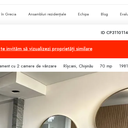
ii în Grecia
Ansambluri rezidențiale
Echipa
Blog
Evalu
ID CP3110114
,
te invităm să vizualizezi proprietăți similare
ament cu 2 camere de vânzare
Rîșcani, Chișinău
70 mp
1981