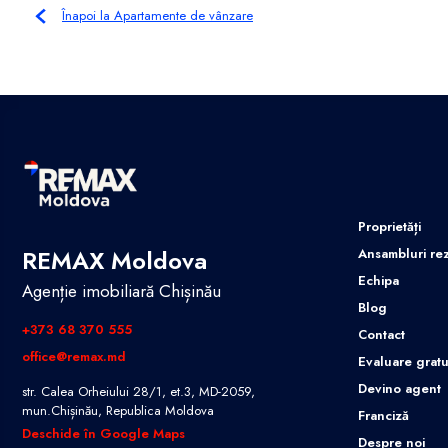
Înapoi la Apartamente de vânzare
Proprietăți
REMAX Moldova
Ansambluri rez
Echipa
Agenție imobiliară Chișinău
Blog
+373 68 370 555
Contact
office@remax.md
Evaluare gratu
Devino agent
str. Calea Orheiului 28/1, et.3, MD-2059,
mun.Chișinău, Republica Moldova
Franciză
Deschide în Google Maps
Despre noi