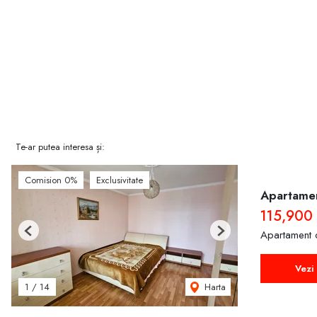
Te-ar putea interesa și:
Comision 0%
Exclusivitate
Apartamen
115,900
Apartament 
Previous
Next
Vezi 
Harta
1
/
14