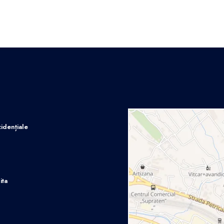
idențiale
ita