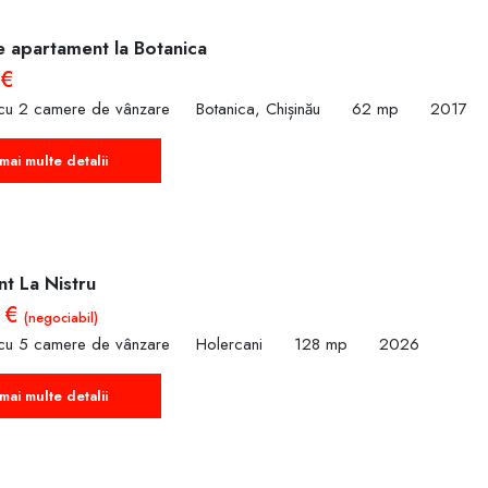
e apartament la Botanica
 €
cu 2 camere de vânzare
Botanica, Chișinău
62 mp
2017
mai multe detalii
t La Nistru
 €
(negociabil)
cu 5 camere de vânzare
Holercani
128 mp
2026
mai multe detalii