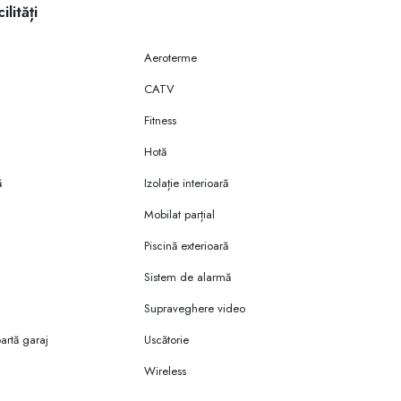
ilități
Aeroterme
CATV
Fitness
Hotă
ă
Izolație interioară
Mobilat parțial
Piscină exterioară
Sistem de alarmă
Supraveghere video
rtă garaj
Uscătorie
Wireless