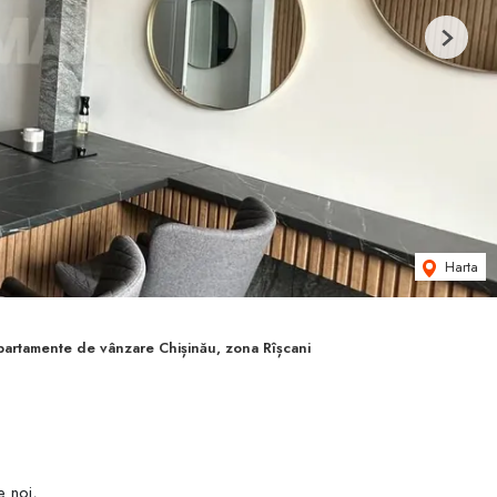
Next
Harta
partamente de vânzare Chișinău, zona Rîșcani
e noi,