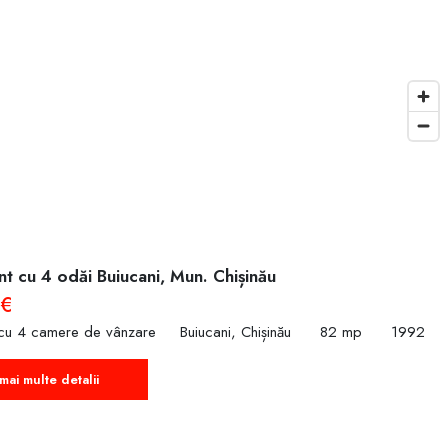
t cu 4 odăi Buiucani, Mun. Chișinău
 €
cu 4 camere de vânzare
Buiucani, Chișinău
82 mp
1992
mai multe detalii