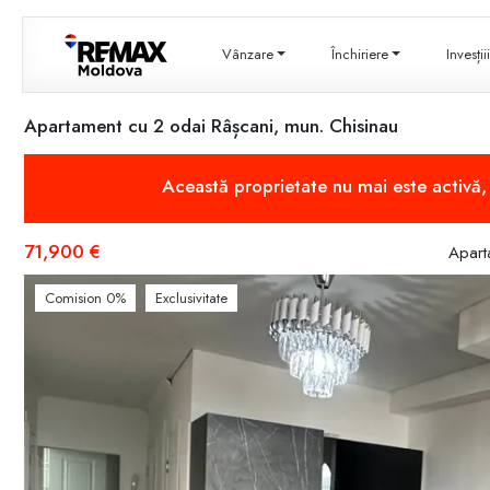
Vânzare
Închiriere
Invesți
Apartament cu 2 odai Râșcani, mun. Chisinau
Această proprietate nu mai este activă
71,900 €
Apart
Comision 0%
Exclusivitate