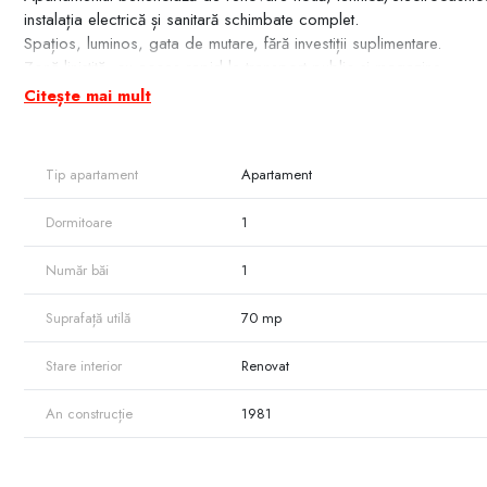
instalația electrică și sanitară schimbate complet.
Spațios, luminos, gata de mutare, fără investiții suplimentare.
Zonă liniștită, cu acces rapid la transport public și magazine.
Detalii la telefon.
Citește mai mult
Tip apartament
Apartament
Dormitoare
1
Număr băi
1
Suprafață utilă
70 mp
Stare interior
Renovat
An construcție
1981