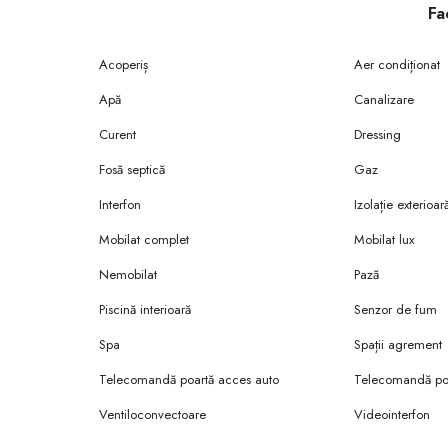
Fac
Acoperiș
Aer condiționat
Apă
Canalizare
Curent
Dressing
Fosă septică
Gaz
Interfon
Izolație exterioar
Mobilat complet
Mobilat lux
Nemobilat
Pază
Piscină interioară
Senzor de fum
Spa
Spații agrement
Telecomandă poartă acces auto
Telecomandă poa
Ventiloconvectoare
Videointerfon