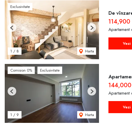
Exclusivitate
De vînzar
114,900
Apartament 
Previous
Next
Vezi 
Harta
1
/
8
Comision 0%
Exclusivitate
Apartamen
144,000
Apartament 
Previous
Next
Vezi 
Harta
1
/
9