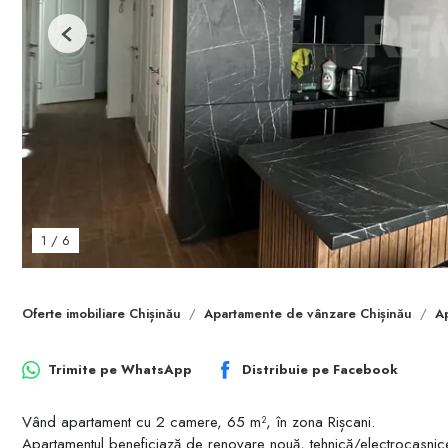
Previous
1
/
6
Oferte imobiliare Chișinău
Apartamente de vânzare Chișinău
A
Trimite pe
WhatsApp
Distribuie pe
Facebook
Vând apartament cu 2 camere, 65 m², în zona Rișcani.
Apartamentul beneficiază de renovare nouă, tehnică/electrocasnic