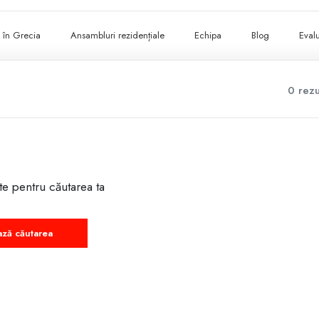
ii în Grecia
Ansambluri rezidențiale
Echipa
Blog
Evalu
0 rezu
te pentru căutarea ta
ază căutarea