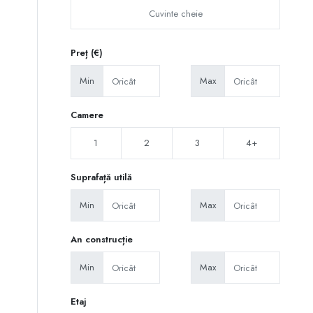
Preț (€)
Min
Max
Camere
1
2
3
4+
Suprafață utilă
Min
Max
An construcție
Min
Max
Etaj