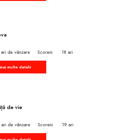
ova
 ari de vânzare
Scoreni
18 ari
mai multe detalii
iță de vie
 ari de vânzare
Scoreni
19 ari
mai multe detalii