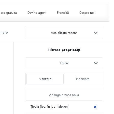
are gratuita
Devino agent
Franciză
Despre noi
ltate
Actualizate recent
Filtrare proprietăți
Teren
Vânzare
Închiriere
Țipala (loc. în jud. Ialoveni)