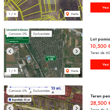
Vezi 
Harta
1
/
4
Comision 0%
Exclusivitate
Lot pomiol
10,500 
Teren de 6
Previous
Next
Vezi 
Harta
1
/
9
Comision 0%
Exclusivitate
Teren pent
28,500 
Teren de 3