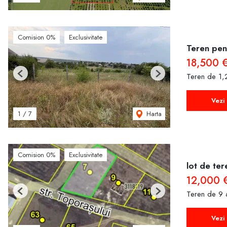
Comision 0%
Exclusivitate
Teren pent
18,500 
Teren de 1
Previous
Next
Vezi 
Harta
1
/
7
Comision 0%
Exclusivitate
lot de ter
12,000 
Teren de 9 
Previous
Next
Vezi 