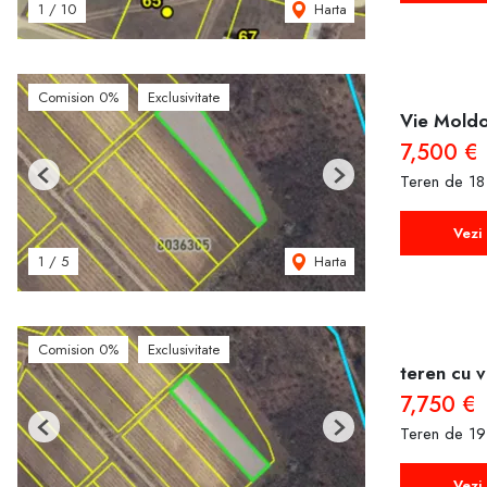
Harta
1
/
10
Comision 0%
Exclusivitate
Vie Mold
7,500 €
Teren de 18
Previous
Next
Vezi 
Harta
1
/
5
Comision 0%
Exclusivitate
teren cu v
7,750 €
Teren de 19
Previous
Next
Vezi 