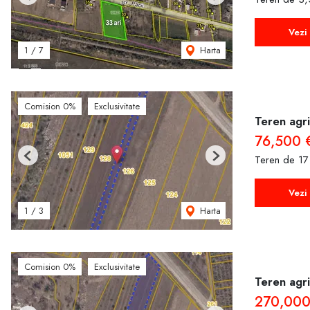
Previous
Next
Vezi 
Harta
1
/
7
Comision 0%
Exclusivitate
Teren agri
76,500 
Teren de 17
Previous
Next
Vezi 
Harta
1
/
3
Comision 0%
Exclusivitate
Teren agri
270,00