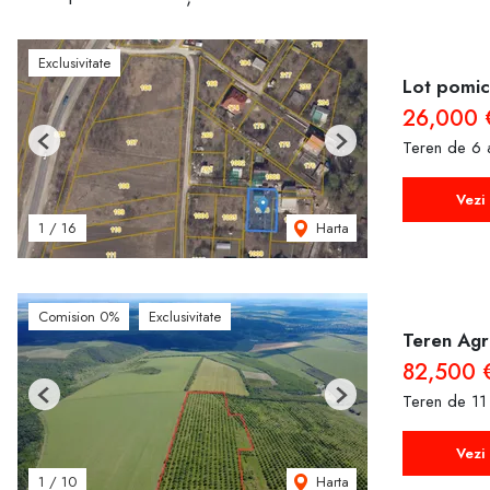
Exclusivitate
Lot pomico
26,000 
Teren de 6 
Previous
Next
Vezi 
Harta
1
/
16
Comision 0%
Exclusivitate
Teren Agri
82,500 
Teren de 11
Previous
Next
Vezi 
Harta
1
/
10