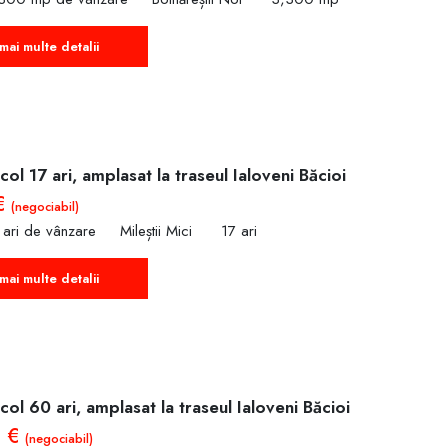
mai multe detalii
col 17 ari, amplasat la traseul Ialoveni Băcioi
€
(negociabil)
 ari de vânzare
Mileștii Mici
17 ari
mai multe detalii
col 60 ari, amplasat la traseul Ialoveni Băcioi
0 €
(negociabil)