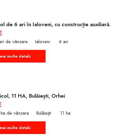
l de 6 ari în Ialoveni, cu construcție auxiliară.
€
ari de vânzare
Ialoveni
6 ari
mai multe detalii
col, 11 HA, Bulăiești, Orhei
€
 ha de vânzare
Bulăiești
11 ha
mai multe detalii