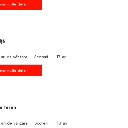
mai multe detalii
iță
 ari de vânzare
Scoreni
17 ari
mai multe detalii
e teren
 ari de vânzare
Scoreni
13 ari