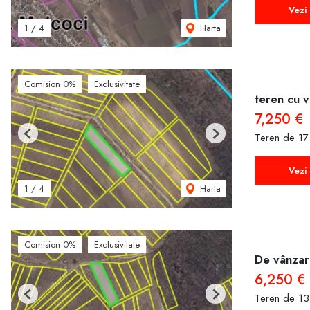
Vezi 
Harta
1
/
4
Comision 0%
Exclusivitate
teren cu v
7,250 €
Teren de 17
Previous
Next
Vezi 
Harta
1
/
4
Comision 0%
Exclusivitate
De vânzar
6,250 €
Teren de 13
Previous
Next