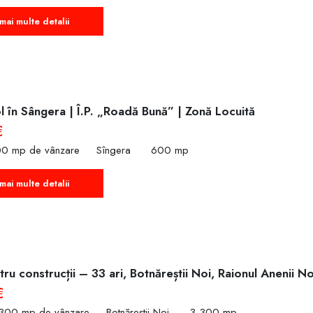
mai multe detalii
 în Sângera | Î.P. „Roadă Bună” | Zonă Locuită
€
00 mp de vânzare
Sîngera
600 mp
mai multe detalii
ru construcții – 33 ari, Botnăreștii Noi, Raionul Anenii No
€
,300 mp de vânzare
Botnăreștii Noi
3,300 mp