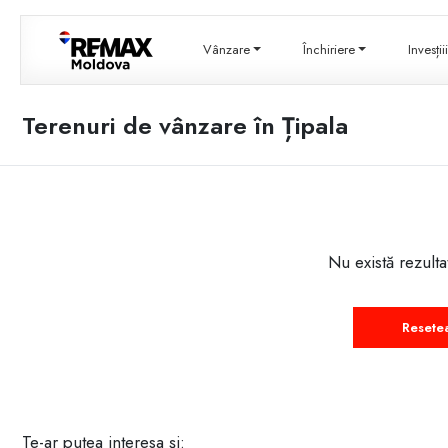
Vânzare
Închiriere
Invesți
Terenuri de vânzare în Țipala
Nu există rezulta
Resete
Te-ar putea interesa și: