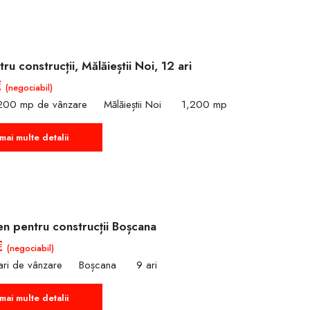
ru construcții, Mălăieștii Noi, 12 ari
€
(negociabil)
,200 mp de vânzare
Mălăieștii Noi
1,200 mp
mai multe detalii
en pentru construcții Boșcana
€
(negociabil)
ari de vânzare
Boșcana
9 ari
mai multe detalii