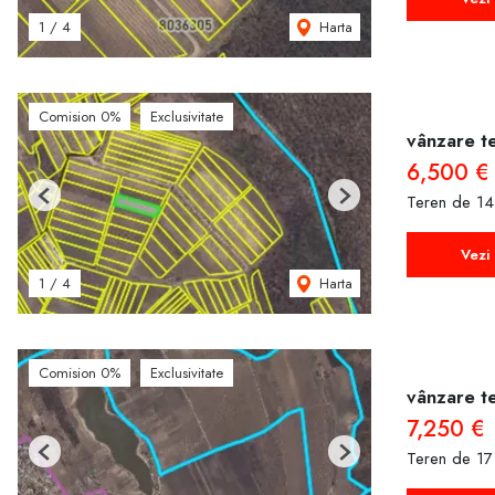
Harta
1
/
4
Comision 0%
Exclusivitate
vânzare te
6,500 €
Teren de 14
Previous
Next
Vezi 
Harta
1
/
4
Comision 0%
Exclusivitate
vânzare te
7,250 €
Teren de 17
Previous
Next