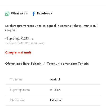
WhatsApp
Facebook
Se oferă spre vânzare un teren agricol în comuna Tohatin, municipiul
Chișinău.
- Suprafață: 0,213 ha
- Zonă de vile (IP Liliacul Roz)
- Acces facil
- Apă, gaz, electricitate în apropiere
Citește mai mult
079000429
Oferte imobiliare Tohatin
Terenuri de vânzare Tohatin
Tip teren
Agricol
Suprafață teren
21.3 ari
Clasificare
Extravilan