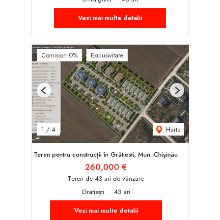
Vezi mai multe detalii
Comision 0%
Exclusivitate
Previous
Next
Harta
1
/
4
Teren pentru construcții în Grătiesti, Mun. Chișinău
260,000 €
Teren de 43 ari de vânzare
Gratiești
43 ari
Vezi mai multe detalii