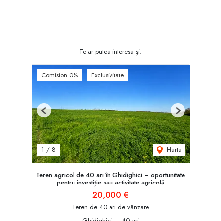
Te-ar putea interesa și:
Comision 0%
Exclusivitate
Previous
Next
Harta
1
/
8
Teren agricol de 40 ari în Ghidighici – oportunitate
pentru investiție sau activitate agricolă
20,000 €
Teren de 40 ari de vânzare
Ghidighici
40 ari