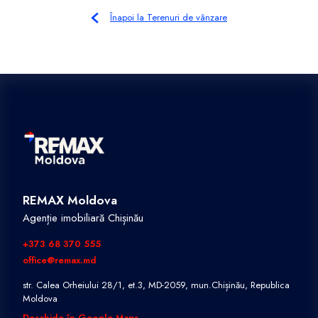
Înapoi la Terenuri de vânzare
REMAX Moldova
Agenție imobiliară Chișinău
+373 68 370 555
office@remax.md
str. Calea Orheiului 28/1, et.3, MD-2059, mun.Chișinău, Republica
Moldova
Deschide în Google Maps