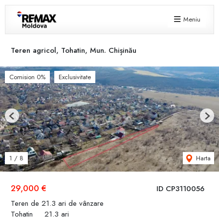
Meniu
Teren agricol, Tohatin, Mun. Chișinău
Comision 0%
Exclusivitate
Previous
Next
Harta
1
/
8
29,000 €
ID CP3110056
Teren de 21.3 ari de vânzare
Tohatin
21.3 ari