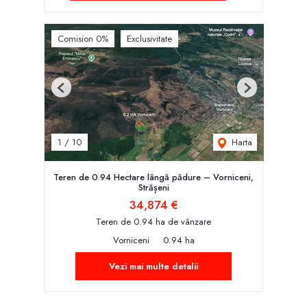
Comision 0%
Exclusivitate
Previous
Next
Harta
1
/
10
Teren de 0.94 Hectare lângă pădure – Vorniceni,
Strășeni
34,874 €
Teren de 0.94 ha de vânzare
Vorniceni
0.94 ha
Vezi mai multe detalii