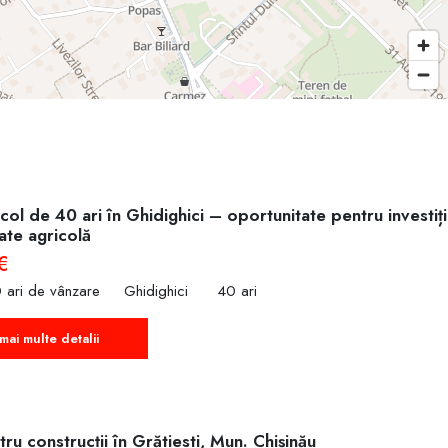
col de 40 ari în Ghidighici – oportunitate pentru investiț
tate agricolă
€
 ari de vânzare
Ghidighici
40 ari
mai multe detalii
ru construcții în Grătiesti, Mun. Chișinău