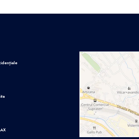
idențiale
ita
MAX