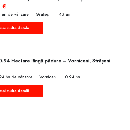
 €
 ari de vânzare
Gratiești
43 ari
mai multe detalii
0.94 Hectare lângă pădure – Vorniceni, Strășeni
€
94 ha de vânzare
Vorniceni
0.94 ha
mai multe detalii