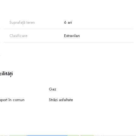
Suprafață teren
6 ari
Clasificare
Extravilan
ilități
Gaz
sport în comun
Străzi asfaltate