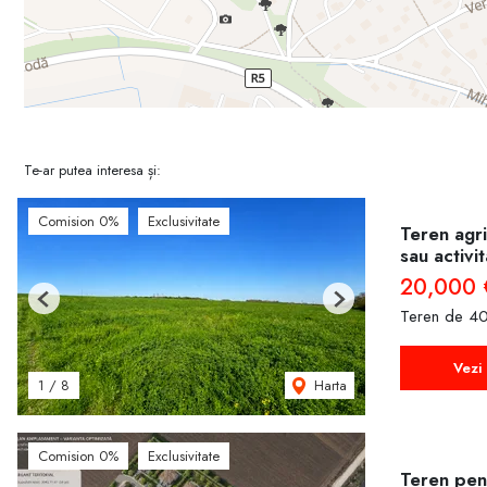
Te-ar putea interesa și:
Comision 0%
Exclusivitate
Teren agri
sau activi
20,000 
Previous
Next
Teren de 40
Vezi 
Harta
1
/
8
Comision 0%
Exclusivitate
Teren pent