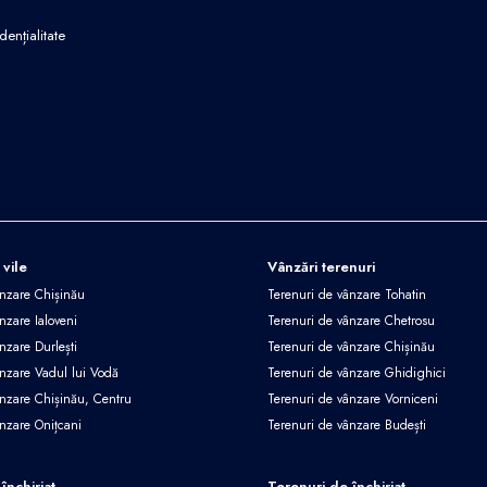
dențialitate
 vile
Vânzări terenuri
ânzare Chișinău
Terenuri de vânzare Tohatin
nzare Ialoveni
Terenuri de vânzare Chetrosu
nzare Durlești
Terenuri de vânzare Chișinău
ânzare Vadul lui Vodă
Terenuri de vânzare Ghidighici
ânzare Chișinău, Centru
Terenuri de vânzare Vorniceni
ânzare Onițcani
Terenuri de vânzare Budești
închiriat
Terenuri de închiriat