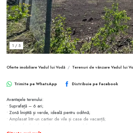
1
/
5
Oferte imobiliare Vadul lui Vodă
Terenuri de vânzare Vadul lui V
Trimite pe
WhatsApp
Distribuie pe
Facebook
Avantajele terenului:
• Suprafață – 6 ari;
• Zonă liniștită și verde, ideală pentru odihnă;
• Amplasat într-un cartier de vile și case de vacanță;
• Acces facil și drum de acces convenabil;
• Opțiune excelentă pentru construcția unei vile sau a unei case de