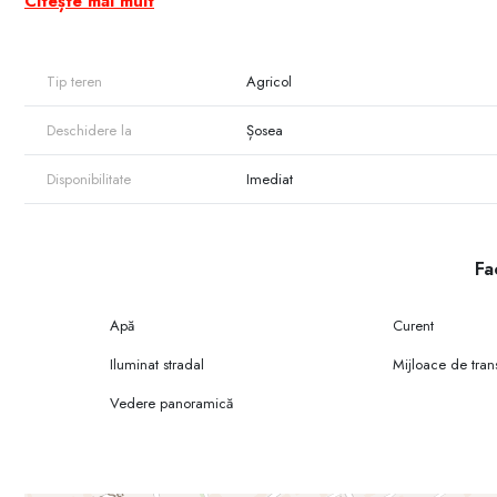
Citește mai mult
• Investiție avantajoasă într-o zonă aflată în continuă dezvoltare.
Tip teren
Agricol
Deschidere la
Șosea
Disponibilitate
Imediat
Fac
Apă
Curent
Iluminat stradal
Mijloace de tran
Vedere panoramică