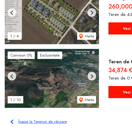
260,000
Teren de 43
Previous
Next
Vezi 
Harta
1
/
4
Comision 0%
Exclusivitate
Teren de 
34,874 
Teren de 0.
Previous
Next
Vezi 
Harta
1
/
10
Înapoi la Terenuri de vânzare