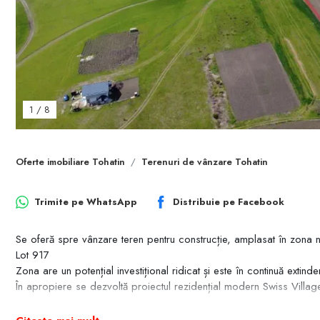
1
/
8
Oferte imobiliare Tohatin
Terenuri de vânzare Tohatin
Trimite pe
WhatsApp
Distribuie pe
Facebook
Se oferă spre vânzare teren pentru construcție, amplasat în zona nou
Lot 917
Zona are un potențial investițional ridicat și este în continuă extinde
În apropiere se dezvoltă proiectul rezidențial modern Swiss Village, 
Avantaj important: sunt disponibile mai multe loturi alăturate.