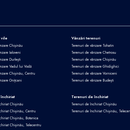
 vile
Vânzări terenuri
ânzare Chișinău
Terenuri de vânzare Tohatin
nzare Ialoveni
Terenuri de vânzare Chetrosu
nzare Durlești
Terenuri de vânzare Chișinău
ânzare Vadul lui Vodă
Terenuri de vânzare Ghidighici
ânzare Chișinău, Centru
Terenuri de vânzare Vorniceni
ânzare Onițcani
Terenuri de vânzare Budești
închiriat
Terenuri de închiriat
chiriat Chișinău
Terenuri de închiriat Chișinău
chiriat Chișinău, Centru
Terenuri de închiriat Chișinău, Telece
chiriat Chișinău, Botanica
chiriat Chișinău, Telecentru