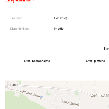
Citește mai mult
Pentru dezvoltatori, aceasta reprezintă o oportunitate excelentă de 
Potrivit atât pentru construcție individuală, cât și pentru investiție.
Detalii 079 000 362
Tip teren
Construcții
Disponibilitate
Imediat
Fac
Străzi neamenajate
Străzi pietruite