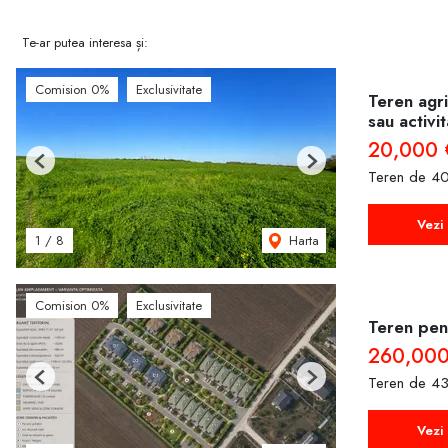
Te-ar putea interesa și:
Comision 0%
Exclusivitate
Teren agri
sau activi
20,000 
Previous
Next
Teren de 40
Vezi 
Harta
1
/
8
Comision 0%
Exclusivitate
Teren pent
260,000
Teren de 43
Previous
Next
Vezi 