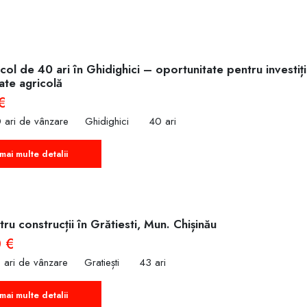
col de 40 ari în Ghidighici – oportunitate pentru investiț
tate agricolă
€
 ari de vânzare
Ghidighici
40 ari
mai multe detalii
ru construcții în Grătiesti, Mun. Chișinău
 €
 ari de vânzare
Gratiești
43 ari
mai multe detalii