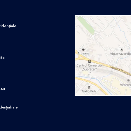
idențiale
ita
MAX
dențialitate