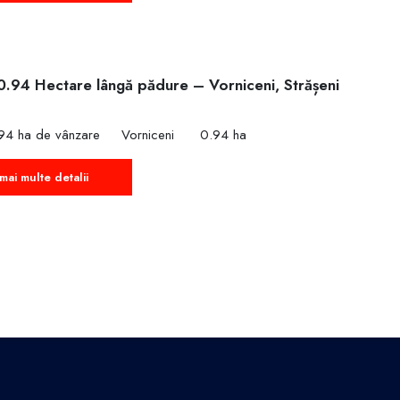
0.94 Hectare lângă pădure – Vorniceni, Strășeni
€
94 ha de vânzare
Vorniceni
0.94 ha
mai multe detalii