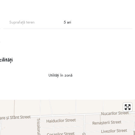
a uni terenurile și a realiza un proiect rezidențial de amploare.
Suprafață teren
5 ari
ilități
Utilități în zonă