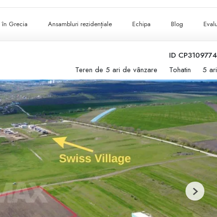
ii în Grecia
Ansambluri rezidențiale
Echipa
Blog
Evalu
ID CP3109774
Teren de 5 ari de vânzare
Tohatin
5 ari
Next