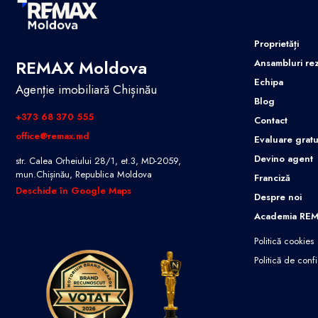
Proprietăți
REMAX Moldova
Ansambluri rez
Echipa
Agenție imobiliară Chișinău
Blog
+373 68 370 555
Contact
office@remax.md
Evaluare gratu
Devino agent
str. Calea Orheiului 28/1, et.3, MD-2059,
mun.Chișinău, Republica Moldova
Franciză
Deschide în Google Maps
Despre noi
Academia RE
Politică cookies
Politică de confi