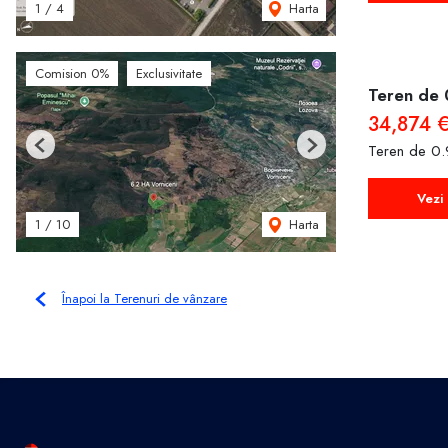
Harta
1
/
4
Comision 0%
Exclusivitate
Teren de 
34,874 
Teren de 0.
Previous
Next
Vezi 
Harta
1
/
10
Înapoi la Terenuri de vânzare