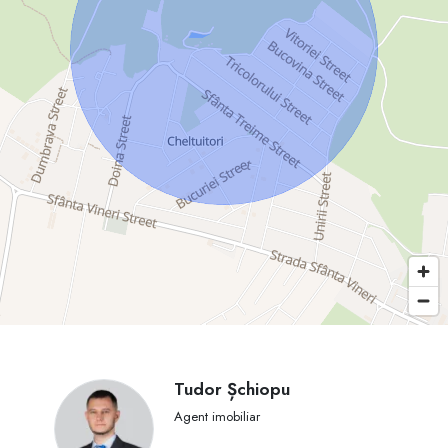
Tudor Șchiopu
Agent imobiliar