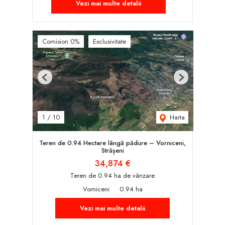
Vezi mai multe detalii
Comision 0%
Exclusivitate
Previous
Next
Harta
1
/
10
Teren de 0.94 Hectare lângă pădure – Vorniceni,
Strășeni
34,874 €
Teren de 0.94 ha de vânzare
Vorniceni
0.94 ha
Vezi mai multe detalii