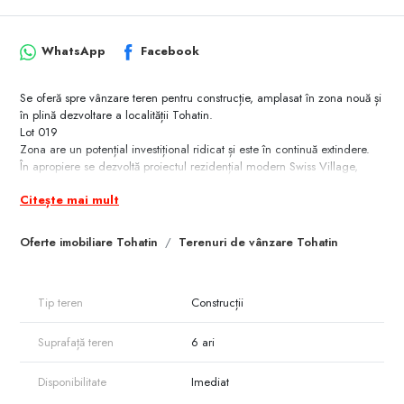
WhatsApp
Facebook
Se oferă spre vânzare teren pentru construcție, amplasat în zona nouă și
în plină dezvoltare a localității Tohatin.
Lot 019
Zona are un potențial investițional ridicat și este în continuă extindere.
În apropiere se dezvoltă proiectul rezidențial modern Swiss Village,
ceea ce crește atractivitatea investiției.
Citește mai mult
Avantaj important: sunt disponibile mai multe loturi alăturate.
Pentru dezvoltatori, aceasta reprezintă o oportunitate excelentă de a uni
Oferte imobiliare Tohatin
Terenuri de vânzare Tohatin
terenurile și a realiza un proiect rezidențial de amploare.
Potrivit atât pentru construcție individuală, cât și pentru investiție.
Detalii 079 000 362
Tip teren
Construcții
Suprafață teren
6 ari
Disponibilitate
Imediat