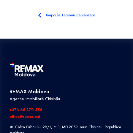
Înapoi la Terenuri de vânzare
REMAX Moldova
Agenție imobiliară Chișinău
+373 68 370 555
office@remax.md
str. Calea Orheiului 28/1, et.3, MD-2059, mun.Chișinău, Republica
Moldova