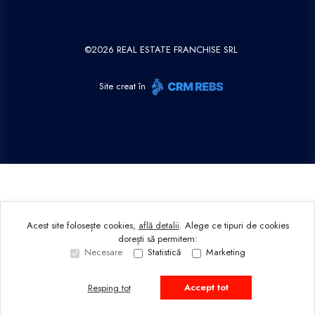
©
2026
REAL ESTATE FRANCHISE SRL
Site creat în
Acest site folosește cookies,
află detalii
.
Alege ce tipuri de cookies
dorești să permitem:
Necesare
Statistică
Marketing
Accept tot
Resping tot
Sună acum
Solicită vizionare