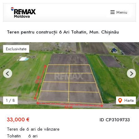
Meniu
Teren pentru construcții 6 Ari Tohatin, Mun. Chișinău
Exclusivitate
Previous
Next
Harta
1
/
8
33,000 €
ID CP3109733
Teren de 6 ari de vânzare
Tohatin
6 ari