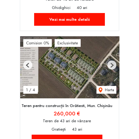
Ghidighici
40 ari
Vezi mai multe detalii
Comision 0%
Exclusivitate
Previous
Next
Harta
1
/
4
Teren pentru construcții în Grătiesti, Mun. Chișinău
260,000 €
Teren de 43 ari de vânzare
Gratiești
43 ari