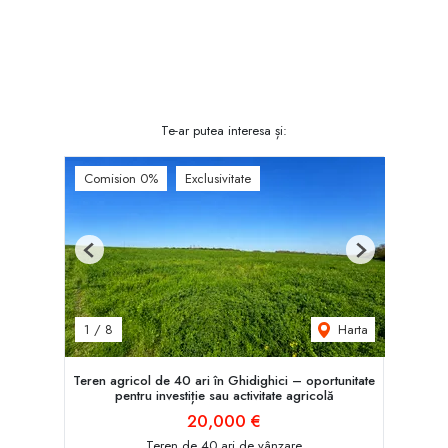
Te-ar putea interesa și:
Comision 0%
Exclusivitate
Previous
Next
Harta
1
/
8
Teren agricol de 40 ari în Ghidighici – oportunitate
pentru investiție sau activitate agricolă
20,000 €
Teren de 40 ari de vânzare