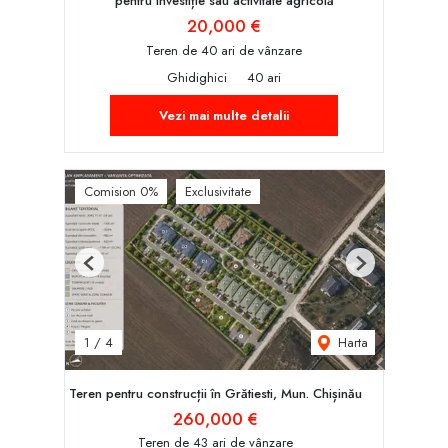
pentru investiție sau activitate agricolă
20,000 €
Teren de 40 ari de vânzare
Ghidighici
40 ari
Vezi mai multe detalii
Comision 0%
Exclusivitate
Previous
Next
Harta
1
/
4
Teren pentru construcții în Grătiesti, Mun. Chișinău
260,000 €
Teren de 43 ari de vânzare