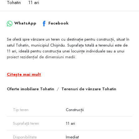
Tohatin
11 ari
WhatsApp
Facebook
Se oferă spre vânzare un teren cu destinație pentru construcții, situat în
satul Tohatin, municipiul Chișinău. Suprafața totală a terenului este de
11 ari, ideală pentru construcția unei locuințe individuale sau a unui
proiect rezidențial de dimensiuni medii.
Toate comunicațiile sunt disponibile pe teren:
- Electricitate;
Citește mai mult
- Gaz;
- Apă;
Oferte imobiliare Tohatin
Terenuri de vânzare Tohatin
- Canalizare.
Terenul este amplasat într-o zonă liniștită, cu acces facil către Chișinău,
oferind un echilibru perfect între viața la țară și proximitatea orașului.
Tip teren
Construcții
Accesul la drum este bun, iar zona este în continuă dezvoltare, cu
locuințe noi și vecini stabili.
Suprafață teren
11 ari
Ideal pentru construcție imediată!
Disponibilitate
Imediat