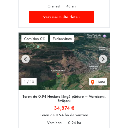
Gratiești
43 ari
Vezi mai multe detalii
Comision 0%
Exclusivitate
Previous
Next
Harta
1
/
10
Teren de 0.94 Hectare lângă pădure – Vorniceni,
Strășeni
34,874 €
Teren de 0.94 ha de vânzare
Vorniceni
0.94 ha