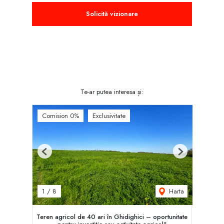
Solicită vizionare
Te-ar putea interesa și:
Comision 0%
Exclusivitate
Previous
Next
Harta
1
/
8
Teren agricol de 40 ari în Ghidighici – oportunitate