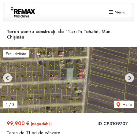
Meniu
Teren pentru construcții de 11 ari în Tohatin, Mun.
Chișinău
Exclusivitate
Previous
Next
Harta
1
/
8
99,900 €
ID CP3109707
(negociabil)
Teren de 11 ari de vânzare