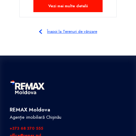
Vezi mai multe detalii
Înapoi la Terenuri de vânzare
REMAX Moldova
Agenție imobiliară Chișinău
+373 68 370 555
office@remax.md