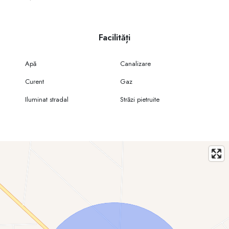
Documentația este în regulă, iar terenul este gata pentru a începe
construcția.
Facilități
Apă
Canalizare
Curent
Gaz
Iluminat stradal
Străzi pietruite