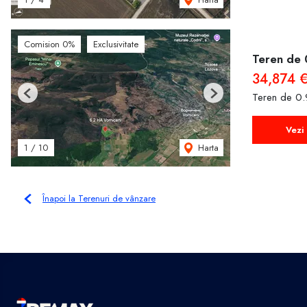
Comision 0%
Exclusivitate
Teren de 
34,874 
Teren de 0.
Previous
Next
Vezi 
Harta
1
/
10
Înapoi la Terenuri de vânzare