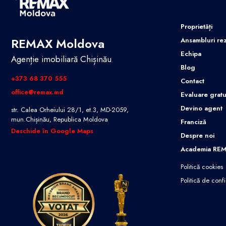
Proprietăți
REMAX Moldova
Ansambluri rez
Echipa
Agenție imobiliară Chișinău
Blog
+373 68 370 555
Contact
office@remax.md
Evaluare gratu
Devino agent
str. Calea Orheiului 28/1, et.3, MD-2059,
mun.Chișinău, Republica Moldova
Franciză
Deschide în Google Maps
Despre noi
Academia RE
Politică cookies
Politică de confi