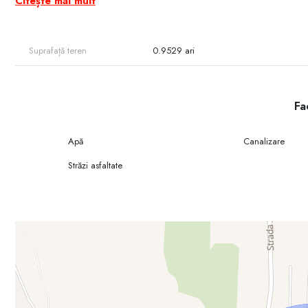
Citește mai mult
Clădire administrativă existentă
Conectat la canalizare, apă, energie electrică
Drum de acces asfaltat
Suprafață teren
0.9529 ari
Poziționare strategică, ideală pentru dezvoltări logistice, industria
Fac
Apă
Canalizare
Străzi asfaltate