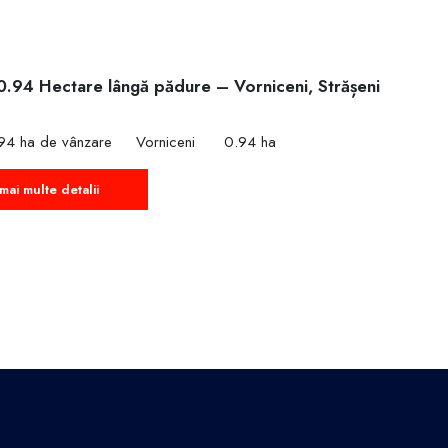
0.94 Hectare lângă pădure – Vorniceni, Strășeni
€
94 ha de vânzare
Vorniceni
0.94 ha
mai multe detalii