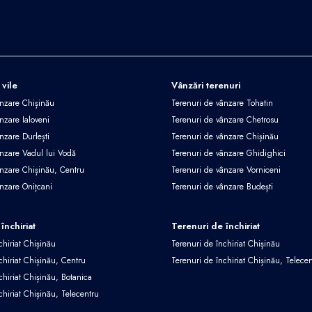
 vile
Vânzări terenuri
ânzare Chișinău
Terenuri de vânzare Tohatin
nzare Ialoveni
Terenuri de vânzare Chetrosu
nzare Durlești
Terenuri de vânzare Chișinău
ânzare Vadul lui Vodă
Terenuri de vânzare Ghidighici
ânzare Chișinău, Centru
Terenuri de vânzare Vorniceni
ânzare Onițcani
Terenuri de vânzare Budești
închiriat
Terenuri de închiriat
chiriat Chișinău
Terenuri de închiriat Chișinău
chiriat Chișinău, Centru
Terenuri de închiriat Chișinău, Telece
chiriat Chișinău, Botanica
chiriat Chișinău, Telecentru