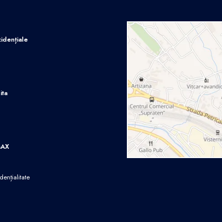
idențiale
ita
MAX
dențialitate