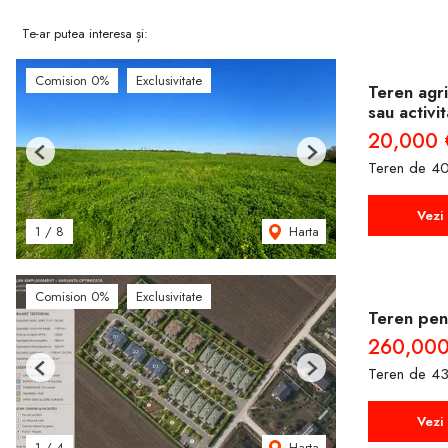
Te-ar putea interesa și:
Comision 0%
Exclusivitate
Teren agri
sau activi
20,000 
Previous
Next
Teren de 40
Vezi 
Harta
1
/
8
Comision 0%
Exclusivitate
Teren pent
260,000
Teren de 43
Previous
Next
Vezi 
Harta
1
/
4