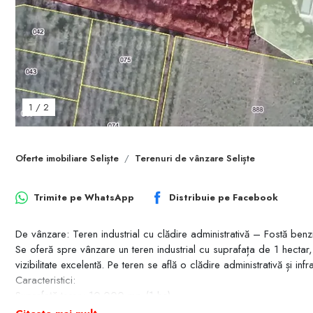
1
/
2
Oferte imobiliare Seliște
Terenuri de vânzare Seliște
Trimite pe
WhatsApp
Distribuie pe
Facebook
De vânzare: Teren industrial cu clădire administrativă – Fostă benz
Se oferă spre vânzare un teren industrial cu suprafața de 1 hectar, s
vizibilitate excelentă. Pe teren se află o clădire administrativă și infr
Caracteristici:
Suprafață teren: 10.000 mp (1 ha)
Destinație: industrială/comercială