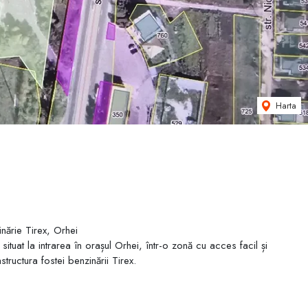
Harta
inărie Tirex, Orhei
ituat la intrarea în orașul Orhei, într-o zonă cu acces facil și
astructura fostei benzinării Tirex.