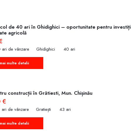
col de 40 ari în Ghidighici – oportunitate pentru investiț
tate agricolă
€
 ari de vânzare
Ghidighici
40 ari
mai multe detalii
ru construcții în Grătiesti, Mun. Chișinău
 €
 ari de vânzare
Gratiești
43 ari
mai multe detalii