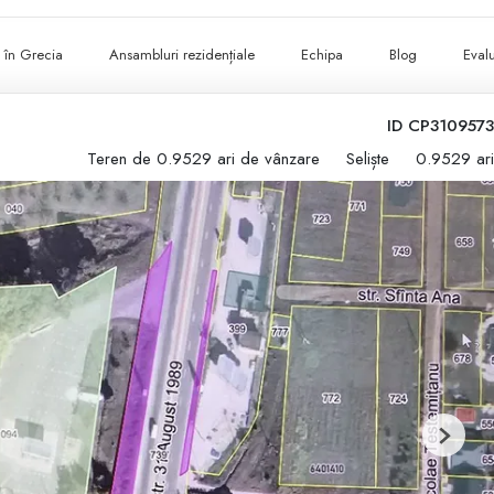
ii în Grecia
Ansambluri rezidențiale
Echipa
Blog
Evalu
ID CP3109573
Teren de 0.9529 ari de vânzare
Seliște
0.9529 ari
Next