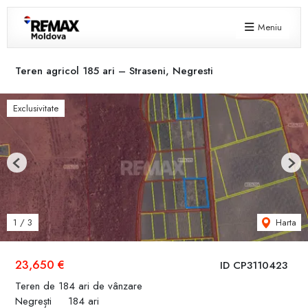
Meniu
Teren agricol 185 ari – Straseni, Negresti
Exclusivitate
Previous
Next
Harta
1
/
3
23,650 €
ID CP3110423
Teren de 184 ari de vânzare
Negrești
184 ari