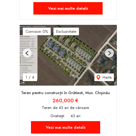
Vezi mai multe detalii
Comision 0%
Exclusivitate
Previous
Next
Harta
1
/
4
Teren pentru construcții în Grătiesti, Mun. Chișinău
260,000 €
Teren de 43 ari de vânzare
Gratiești
43 ari
Vezi mai multe detalii