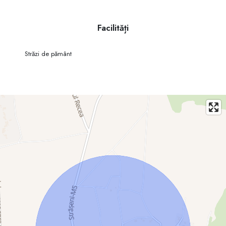
- Ideal pentru fermă, plantații, culturi de câmp sau investiție pe termen
lung
Facilități
- Prețul 23650 euro
- Avantaje cheie:
Străzi de pământ
- Preț atractiv raportat la suprafață
- Poziționare convenabilă – doar 30 minute de Chișinău
- Potrivit pentru agricultori sau investitori în domeniul agricol
- Posibilitate de dezvoltare ulterioară în funcție de planurile locale
- Contact:
Sergiu – 060462023 Consultant RE/MAX Elite
RE/MAX Elite – Noi nu doar vindem proprietăți, ci construim încredere.