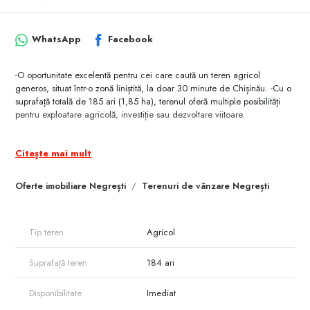
WhatsApp
Facebook
-O oportunitate excelentă pentru cei care caută un teren agricol
generos, situat într-o zonă liniștită, la doar 30 minute de Chișinău. -Cu o
suprafață totală de 185 ari (1,85 ha), terenul oferă multiple posibilități
pentru exploatare agricolă, investiție sau dezvoltare viitoare.
- Detalii principale:
Citește mai mult
- Suprafață: 185 ari (1,85 ha)
Oferte imobiliare Negrești
Terenuri de vânzare Negrești
- Destinație: Agricol (teren arabil)
- Acces: Drum de câmp / neasfaltat, ușor accesibil în sezon uscat
- Caracteristici ale terenului:
Tip teren
Agricol
- Teren drept, ușor de lucrat
Suprafață teren
184 ari
- Sol fertil, potrivit pentru diverse culturi agricole
Disponibilitate
Imediat
- Zonă liniștită, departe de aglomerația urbană