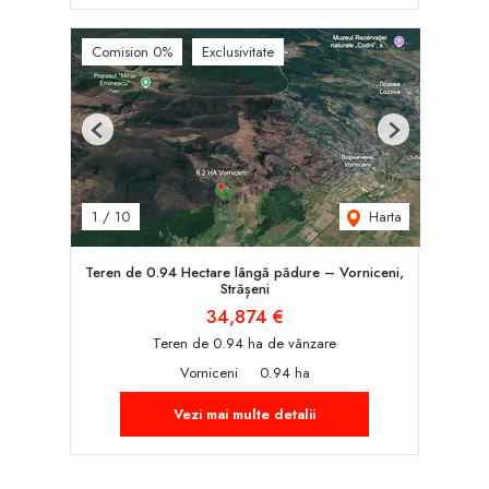
Comision 0%
Exclusivitate
Previous
Next
Harta
1
/
10
Teren de 0.94 Hectare lângă pădure – Vorniceni,
Strășeni
34,874 €
Teren de 0.94 ha de vânzare
Vorniceni
0.94 ha
Vezi mai multe detalii