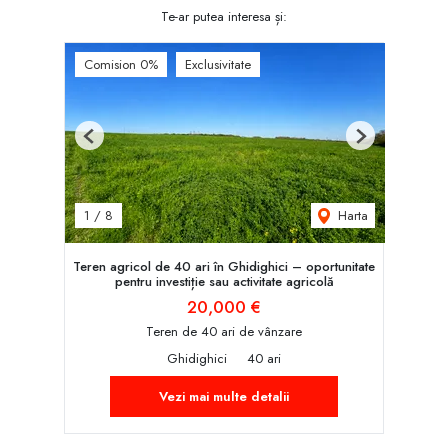
Te-ar putea interesa și:
Comision 0%
Exclusivitate
Previous
Next
Harta
1
/
8
Teren agricol de 40 ari în Ghidighici – oportunitate
pentru investiție sau activitate agricolă
20,000 €
Teren de 40 ari de vânzare
Ghidighici
40 ari
Vezi mai multe detalii