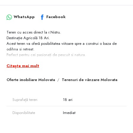
WhatsApp
Facebook
Teren cu acces direct la r.Nistru.
Destinație Agricolă 18 Ari.
Acest teren va oferă posibilitatea viitoare spre a construi o baza de
odihna si retreat.
Perfect pentru cei pasionați de pescuit si natura.
Terenul dispune de energie electrică si apa.
Citește mai mult
Deschidere la drum 10m.
Lungime 200m.
Aveți posibilitatea de a procura si următoarele 2 loturi identice din
Oferte imobiliare Molovata
Terenuri de vânzare Molovata
apropiere.
Nu ezita sa ma contactezi pentru mai multe detalii!
079 000 254
Suprafață teren
18 ari
Disponibilitate
Imediat