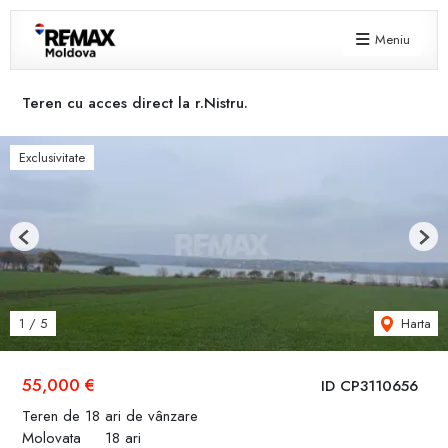
Meniu
Teren cu acces direct la r.Nistru.
Exclusivitate
Previous
Next
Harta
1
/
5
55,000 €
ID CP3110656
Teren de 18 ari de vânzare
Molovata
18 ari