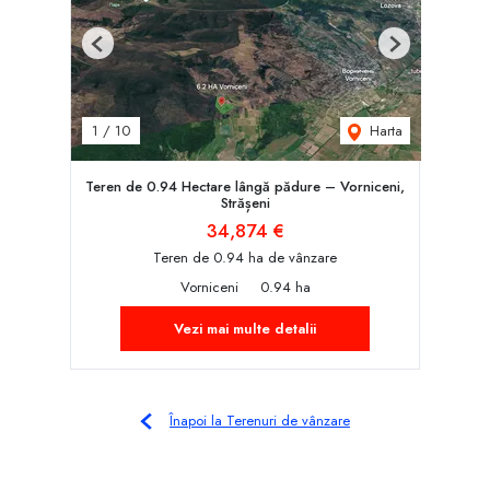
Previous
Next
Harta
1
/
10
Teren de 0.94 Hectare lângă pădure – Vorniceni,
Strășeni
34,874 €
Teren de 0.94 ha de vânzare
Vorniceni
0.94 ha
Vezi mai multe detalii
Înapoi la Terenuri de vânzare