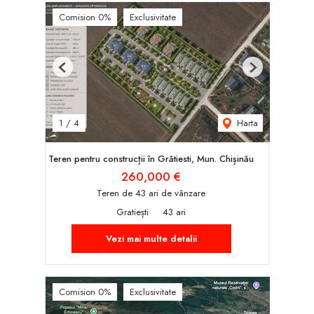
Comision 0%
Exclusivitate
Previous
Next
Harta
1
/
4
Teren pentru construcții în Grătiesti, Mun. Chișinău
260,000 €
Teren de 43 ari de vânzare
Gratiești
43 ari
Vezi mai multe detalii
Comision 0%
Exclusivitate