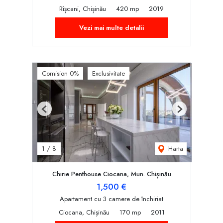
Rîșcani, Chișinău
420 mp
2019
Vezi mai multe detalii
Comision 0%
Exclusivitate
Previous
Next
Harta
1
/
8
Chirie Penthouse Ciocana, Mun. Chișinău
1,500 €
Apartament cu 3 camere de închiriat
Ciocana, Chișinău
170 mp
2011