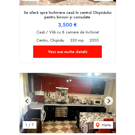
Se oferă spre închiriere casă în centrul Chișinăului
pentru birouri și consulate.
3,500 €
Casă / Vilă cu 8 camere de închiriat
Centru, Chișinău
330 mp
2010
Vezi mai multe detalii
Previous
Next
Harta
1
/
7