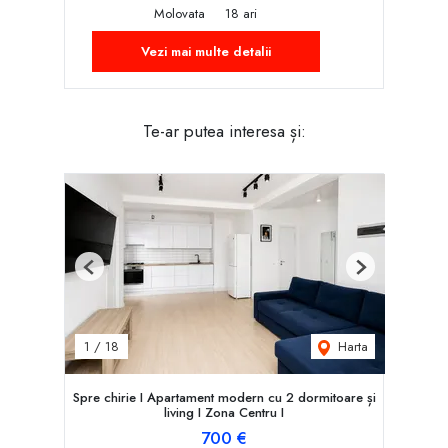
Molovata
18 ari
Vezi mai multe detalii
Te-ar putea interesa și:
Previous
Next
Harta
1
/
18
Spre chirie I Apartament modern cu 2 dormitoare și
living I Zona Centru I
700 €