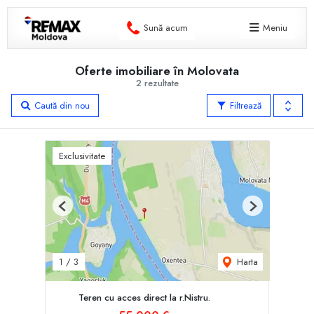
Sună acum
Meniu
Oferte imobiliare în Molovata
2 rezultate
Caută din nou
Filtrează
Exclusivitate
Previous
Next
Harta
1
/
3
Teren cu acces direct la r.Nistru.