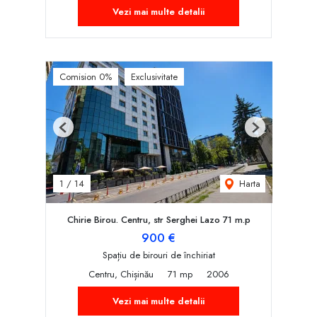
Vezi mai multe detalii
Comision 0%
Exclusivitate
Previous
Next
Harta
1
/
14
Chirie Birou. Centru, str Serghei Lazo 71 m.p
900 €
Spațiu de birouri de închiriat
Centru, Chișinău
71 mp
2006
Vezi mai multe detalii