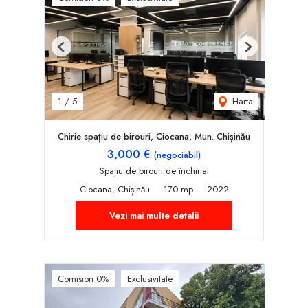
Previous
Next
Harta
1
/
5
Chirie spațiu de birouri, Ciocana, Mun. Chișinău
3,000 €
(negociabil)
Spațiu de birouri de închiriat
Ciocana, Chișinău
170 mp
2022
Vezi mai multe detalii
Comision 0%
Exclusivitate