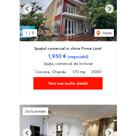
Previous
Next
Harta
1
/
9
Spațiul comercial in chirie Prima Linie!
1,950 €
(negociabil)
Spațiu comercial de închiriat
Ciocana, Chișinău
170 mp
2000
Vezi mai multe detalii
Exclusivitate
Previous
Next