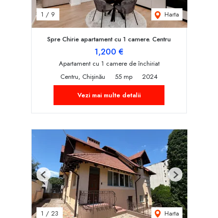
Harta
1
/
9
Spre Chirie apartament cu 1 camere. Centru
1,200 €
Apartament cu 1 camere de închiriat
Centru, Chișinău
55 mp
2024
Vezi mai multe detalii
Previous
Next
Harta
1
/
23