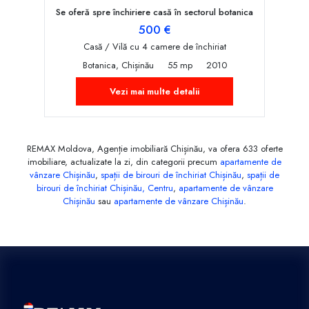
Se oferă spre închiriere casă în sectorul botanica
500 €
Casă / Vilă cu 4 camere de închiriat
Botanica, Chișinău
55 mp
2010
Vezi mai multe detalii
REMAX Moldova, Agenție imobiliară Chișinău, va ofera 633 oferte
imobiliare, actualizate la zi, din categorii precum
apartamente de
vânzare Chișinău
,
spații de birouri de închiriat Chișinău
,
spații de
birouri de închiriat Chișinău, Centru
,
apartamente de vânzare
Chișinău
sau
apartamente de vânzare Chișinău
.