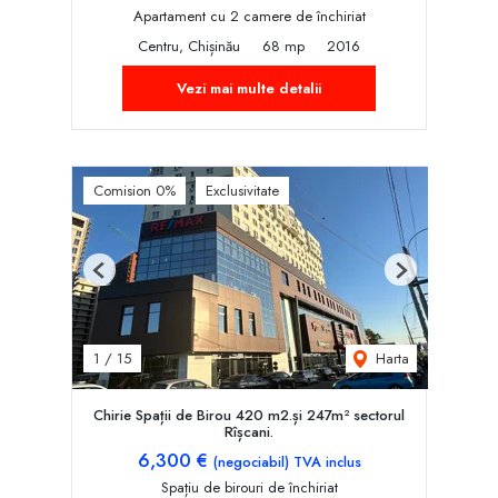
Apartament cu 2 camere de închiriat
Centru, Chișinău
68 mp
2016
Vezi mai multe detalii
Comision 0%
Exclusivitate
Previous
Next
Harta
1
/
15
Chirie Spații de Birou 420 m2.și 247m² sectorul
Rîșcani.
6,300 €
(negociabil) TVA inclus
Spațiu de birouri de închiriat