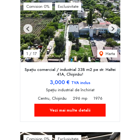
Comision 0%
Exclusivitate
Previous
Next
Harta
1
/
17
Spațiu comercial / industrial 338 m2 pe str. Haltei
41A, Chișinău!
3,000 €
TVA inclus
Spațiu industrial de închiriat
Centru, Chișinău
296 mp
1976
Vezi mai multe detalii
Comision 0%
Exclusivitate