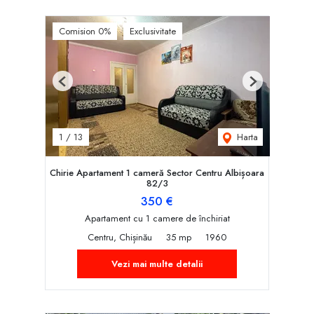
Comision 0%
Exclusivitate
Previous
Next
Harta
1
/
13
Chirie Apartament 1 cameră Sector Centru Albișoara
82/3
350 €
Apartament cu 1 camere de închiriat
Centru, Chișinău
35 mp
1960
Vezi mai multe detalii