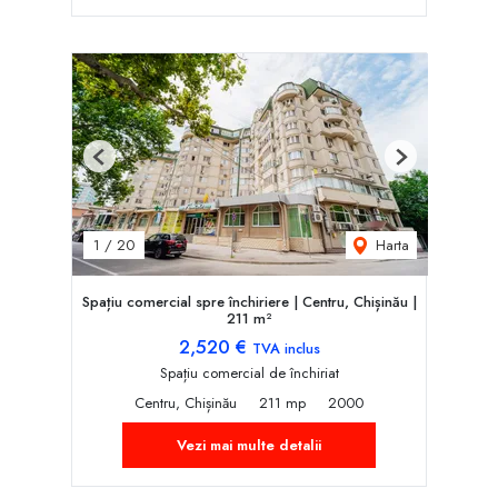
Previous
Next
Harta
1
/
20
Spațiu comercial spre închiriere | Centru, Chișinău |
211 m²
2,520 €
TVA inclus
Spațiu comercial de închiriat
Centru, Chișinău
211 mp
2000
Vezi mai multe detalii