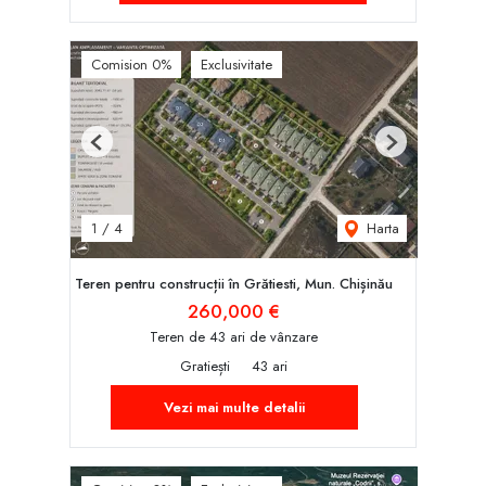
Comision 0%
Exclusivitate
Previous
Next
Harta
1
/
4
Teren pentru construcții în Grătiesti, Mun. Chișinău
260,000 €
Teren de 43 ari de vânzare
Gratiești
43 ari
Vezi mai multe detalii