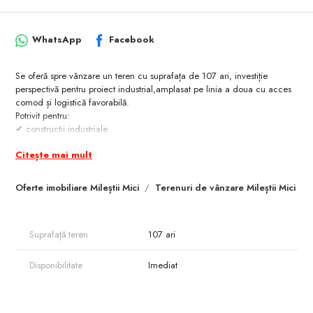
WhatsApp
Facebook
Se oferă spre vânzare un teren cu suprafața de 107 ari, investiție
perspectivă pentru proiect industrial,amplasat pe linia a doua cu acces
comod și logistică favorabilă.
Potrivit pentru:
✔ construcții industriale
✔ depozite și hale de producție
Citește mai mult
✔ complexe agro-industriale
✔ bază logistică
✔ activități de procesare
Oferte imobiliare Mileștii Mici
Terenuri de vânzare Mileștii Mici
Terenul are un potențial investițional ridicat și permite dezvoltarea unui
proiect comercial de amploare.
Suprafață teren
107 ari
Pentru detalii suplimentare și organizarea unei vizionări – contactați-mă
079 000 362
Disponibilitate
Imediat