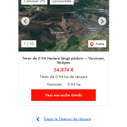
Comision 0%
Exclusivitate
Previous
Next
Harta
1
/
10
Teren de 0.94 Hectare lângă pădure – Vorniceni,
Strășeni
34,874 €
Teren de 0.94 ha de vânzare
Vorniceni
0.94 ha
Vezi mai multe detalii
Înapoi la Terenuri de vânzare