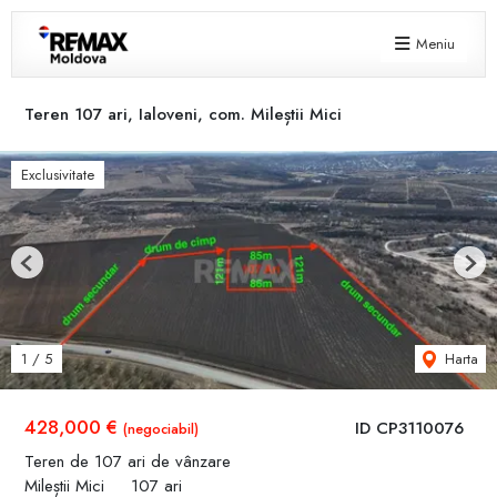
Meniu
Teren 107 ari, Ialoveni, com. Mileștii Mici
Exclusivitate
Previous
Next
Harta
1
/
5
428,000 €
ID CP3110076
(negociabil)
Teren de 107 ari de vânzare
Mileștii Mici
107 ari