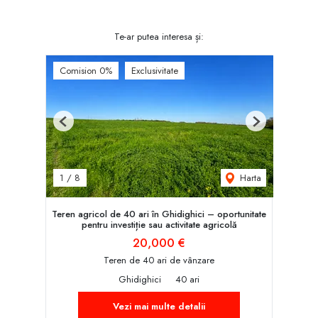
Te-ar putea interesa și:
Comision 0%
Exclusivitate
Previous
Next
Harta
1
/
8
Teren agricol de 40 ari în Ghidighici – oportunitate
pentru investiție sau activitate agricolă
20,000 €
Teren de 40 ari de vânzare
Ghidighici
40 ari
Vezi mai multe detalii