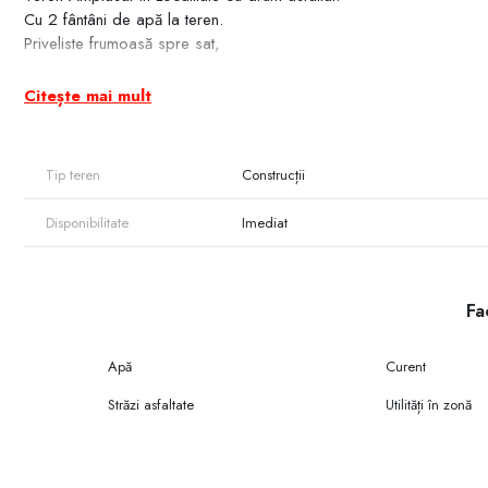
Cu 2 fântâni de apă la teren.
Priveliste frumoasă spre sat,
Citește mai mult
Tip teren
Construcții
Disponibilitate
Imediat
Fac
Apă
Curent
Străzi asfaltate
Utilități în zonă