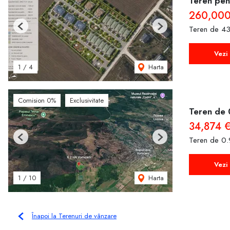
Teren pent
260,000
Teren de 43
Previous
Next
Vezi 
Harta
1
/
4
Comision 0%
Exclusivitate
Teren de 
34,874 
Teren de 0.
Previous
Next
Vezi 
Harta
1
/
10
Înapoi la Terenuri de vânzare