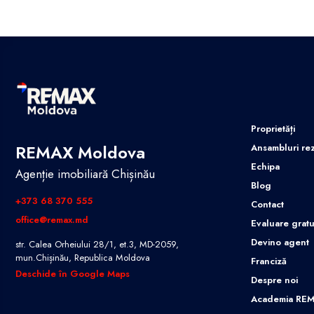
Proprietăți
REMAX Moldova
Ansambluri rez
Echipa
Agenție imobiliară Chișinău
Blog
+373 68 370 555
Contact
office@remax.md
Evaluare gratu
Devino agent
str. Calea Orheiului 28/1, et.3, MD-2059,
mun.Chișinău, Republica Moldova
Franciză
Deschide în Google Maps
Despre noi
Academia RE