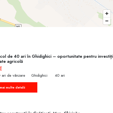
col de 40 ari în Ghidighici – oportunitate pentru investiț
tate agricolă
€
 ari de vânzare
Ghidighici
40 ari
mai multe detalii