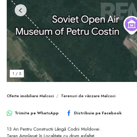
Previous
1
/
5
Oferte imobiliare Malcoci
Terenuri de vânzare Malcoci
Trimite pe
WhatsApp
Distribuie pe
Facebook
13 Ari Pentru Constructii Lângă Codrii Moldovei .
Teren Amplasat în Localitate cu drum asfaltat.