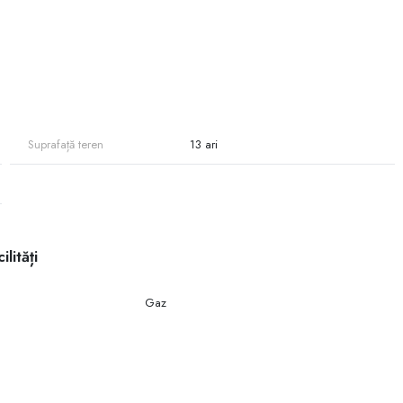
Suprafață teren
13 ari
ilități
Gaz