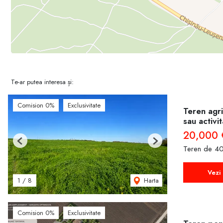
Te-ar putea interesa și:
Comision 0%
Exclusivitate
Teren agri
sau activi
20,000 
Previous
Next
Teren de 40
Vezi 
Harta
1
/
8
Comision 0%
Exclusivitate