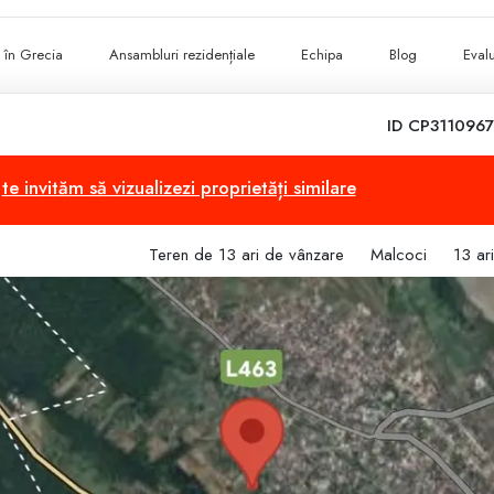
ii în Grecia
Ansambluri rezidențiale
Echipa
Blog
Evalu
ID CP3110967
,
te invităm să vizualizezi proprietăți similare
Teren de 13 ari de vânzare
Malcoci
13 ari