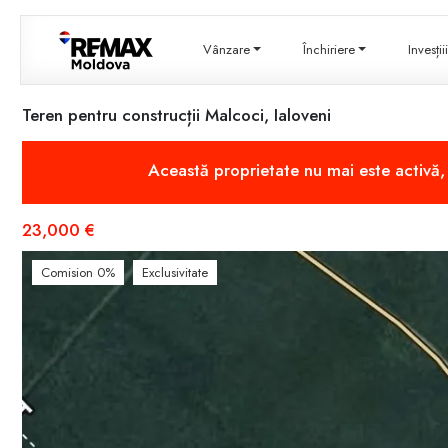
Vânzare
Închiriere
Invesți
Teren pentru construcții Malcoci, Ialoveni
Această proprietate nu mai este activă
23,000 €
Comision 0%
Exclusivitate