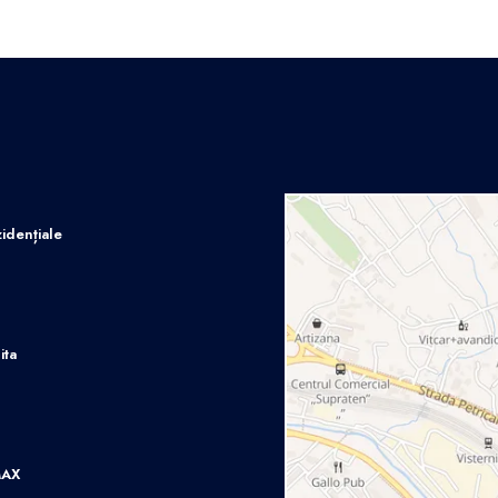
idențiale
ita
MAX