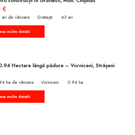
ru construcții în Grătiesti, Mun. Chișinău
 €
 ari de vânzare
Gratiești
43 ari
mai multe detalii
0.94 Hectare lângă pădure – Vorniceni, Strășeni
€
94 ha de vânzare
Vorniceni
0.94 ha
mai multe detalii