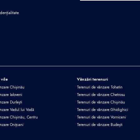
dențialitate
 vile
Vânzări terenuri
ânzare Chișinău
Terenuri de vânzare Tohatin
nzare Ialoveni
Terenuri de vânzare Chetrosu
nzare Durlești
Terenuri de vânzare Chișinău
ânzare Vadul lui Vodă
Terenuri de vânzare Ghidighici
ânzare Chișinău, Centru
Terenuri de vânzare Vorniceni
ânzare Onițcani
Terenuri de vânzare Budești