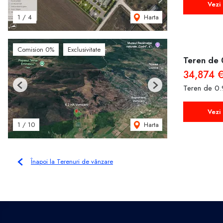
Vezi 
Harta
1
/
4
Comision 0%
Exclusivitate
Teren de 
34,874 
Teren de 0.
Previous
Next
Vezi 
Harta
1
/
10
Înapoi la Terenuri de vânzare