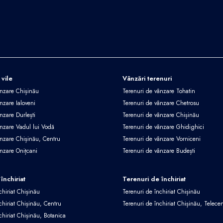
 vile
Vânzări terenuri
ânzare Chișinău
Terenuri de vânzare Tohatin
nzare Ialoveni
Terenuri de vânzare Chetrosu
nzare Durlești
Terenuri de vânzare Chișinău
ânzare Vadul lui Vodă
Terenuri de vânzare Ghidighici
ânzare Chișinău, Centru
Terenuri de vânzare Vorniceni
ânzare Onițcani
Terenuri de vânzare Budești
închiriat
Terenuri de închiriat
chiriat Chișinău
Terenuri de închiriat Chișinău
chiriat Chișinău, Centru
Terenuri de închiriat Chișinău, Telece
chiriat Chișinău, Botanica