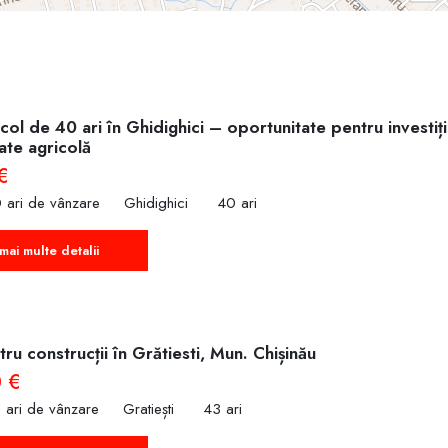
col de 40 ari în Ghidighici – oportunitate pentru investiț
tate agricolă
€
 ari de vânzare
Ghidighici
40 ari
mai multe detalii
ru construcții în Grătiesti, Mun. Chișinău
 €
 ari de vânzare
Gratiești
43 ari