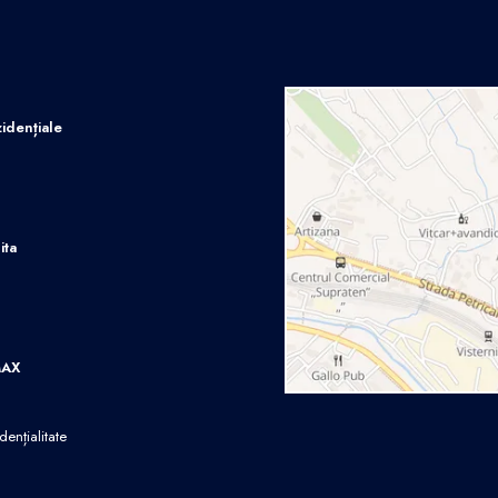
idențiale
ita
MAX
dențialitate