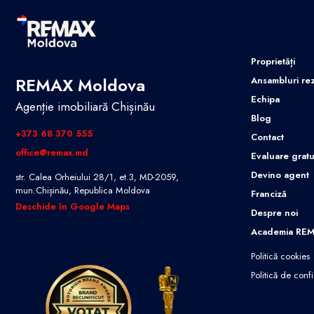
Proprietăți
REMAX Moldova
Ansambluri rez
Echipa
Agenție imobiliară Chișinău
Blog
+373 68 370 555
Contact
office@remax.md
Evaluare gratu
Devino agent
str. Calea Orheiului 28/1, et.3, MD-2059,
mun.Chișinău, Republica Moldova
Franciză
Deschide în Google Maps
Despre noi
Academia RE
Politică cookies
Politică de confi