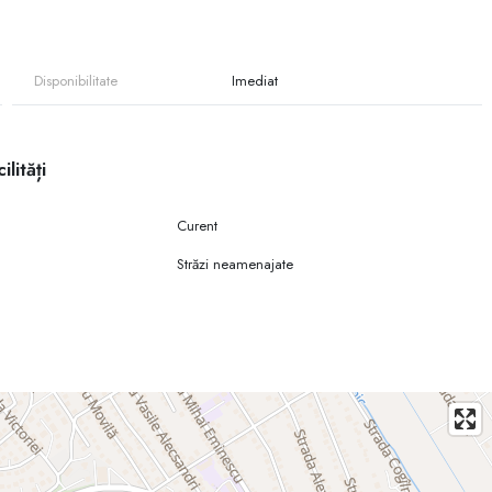
mbină cu frumusețea naturii!
Disponibilitate
Imediat
ilități
Curent
Străzi neamenajate