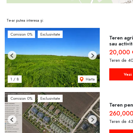
Te-ar putea interesa și:
Comision 0%
Exclusivitate
Teren agri
sau activi
20,000 
Previous
Next
Teren de 40
Vezi 
Harta
1
/
8
Comision 0%
Exclusivitate
Teren pent
260,000
Teren de 43
Previous
Next