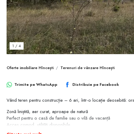
1
/
4
Oferte imobiliare Hîncești
Terenuri de vânzare Hîncești
Trimite pe
WhatsApp
Distribuie pe
Facebook
Vând teren pentru construcție – 6 ari, într-o locație deosebită: ora
Zonă liniștită, aer curat, aproape de natură
Perfect pentru o casă de familie sau o vilă de vacanță
Acces comod, utilități disponibile