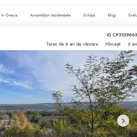
ii în Grecia
Ansambluri rezidențiale
Echipa
Blog
Evalu
ID CP3109863
Teren de 6 ari de vânzare
Hîncești
6 ari
Next