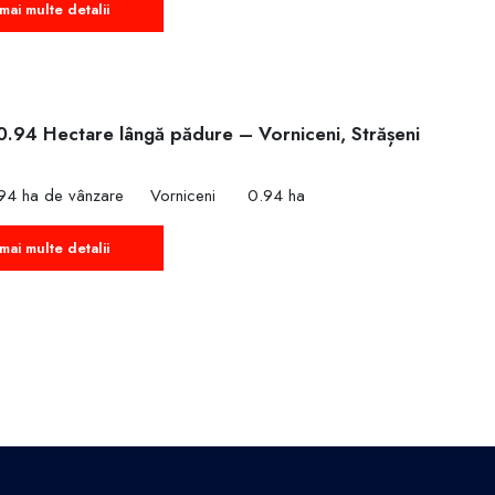
mai multe detalii
0.94 Hectare lângă pădure – Vorniceni, Strășeni
€
94 ha de vânzare
Vorniceni
0.94 ha
mai multe detalii