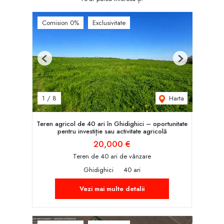
Comision 0%
Exclusivitate
Previous
Next
Harta
1
/
8
Teren agricol de 40 ari în Ghidighici – oportunitate
pentru investiție sau activitate agricolă
20,000 €
Teren de 40 ari de vânzare
Ghidighici
40 ari
Vezi mai multe detalii