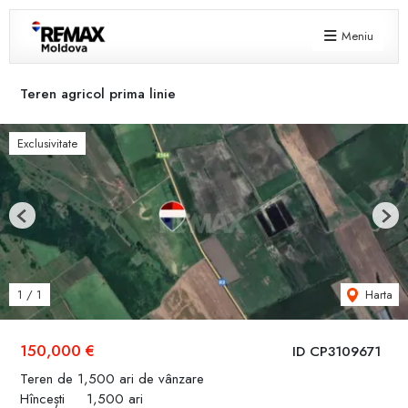
Meniu
Teren agricol prima linie
Exclusivitate
Previous
Next
Harta
1
/
1
150,000 €
ID CP3109671
Teren de 1,500 ari de vânzare
Hîncești
1,500 ari