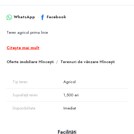
WhatsApp
Facebook
Teren agricol prima linie
Citește mai mult
Oferte imobiliare Hîncești
Terenuri de vânzare Hîncești
Tip teren
Agricol
Suprafață teren
1,500 ari
Disponibilitate
Imediat
Facilități