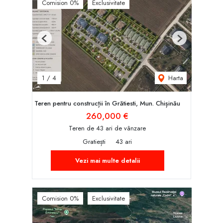
Comision 0%
Exclusivitate
Previous
Next
Harta
1
/
4
Teren pentru construcții în Grătiesti, Mun. Chișinău
260,000 €
Teren de 43 ari de vânzare
Gratiești
43 ari
Vezi mai multe detalii
Comision 0%
Exclusivitate