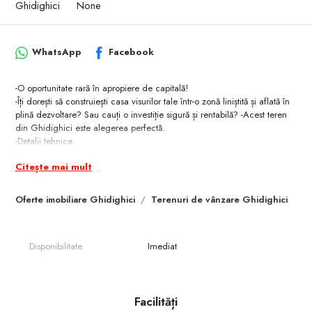
Ghidighici
None
WhatsApp
Facebook
-O oportunitate rară în apropiere de capitală!
-Îți dorești să construiești casa visurilor tale într-o zonă liniștită și aflată în
plină dezvoltare? Sau cauți o investiție sigură și rentabilă? -Acest teren
din Ghidighici este alegerea perfectă.
-Detalii tehnice:
- Locație: Ghidighici, la doar câteva minute de Chișinău *
Citește mai mult
Suprafață: 9 ari
- Destinație: Teren pentru construcție - locuință / investiție
- Preț: 85,000 €
Oferte imobiliare Ghidighici
Terenuri de vânzare Ghidighici
-Avantaje și beneficii
- Zonă în continuă dezvoltare, cu cerere imobiliară în creștere. * ----Tot
mai multe familii aleg Ghidighici pentru a-și construi casa de vis.
Disponibilitate
Imediat
- Investiție inteligentă pe termen lung – valoarea terenurilor crește
constant.
- Acces facil la capitală, ideal pentru viața de zi cu zi. Stare juridică -
Acte clare, gata pentru tranzacție sigură. ---
-Prin RE/MAX Elite beneficiezi de profesionalism, siguranță și
Facilități