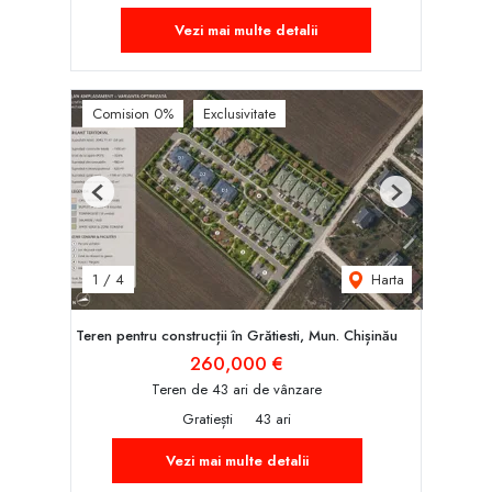
Vezi mai multe detalii
Comision 0%
Exclusivitate
Previous
Next
Harta
1
/
4
Teren pentru construcții în Grătiesti, Mun. Chișinău
260,000 €
Teren de 43 ari de vânzare
Gratiești
43 ari
Vezi mai multe detalii