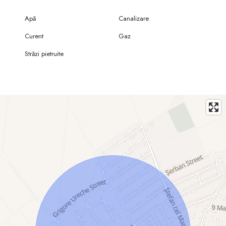
transparență în fiecare etapă a procesului de cumpărare.
- Contact: 060 462 023 – Programează acum o vizionare și asigură-ți
Apă
Canalizare
terenul pentru viitor.
Curent
Gaz
Străzi pietruite