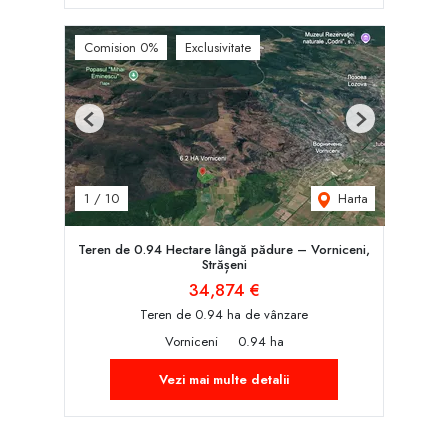
Comision 0%
Exclusivitate
Previous
Next
Harta
1
/
10
Teren de 0.94 Hectare lângă pădure – Vorniceni,
Strășeni
34,874 €
Teren de 0.94 ha de vânzare
Vorniceni
0.94 ha
Vezi mai multe detalii