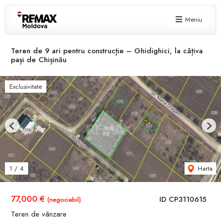
Meniu
Teren de 9 ari pentru construcție – Ghidighici, la câțiva
pași de Chișinău
Exclusivitate
Previous
Next
Harta
1
/
4
77,000 €
ID CP3110615
(negociabil)
Teren de vânzare